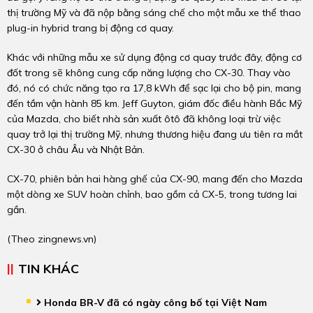
thị trường Mỹ và đã nộp bằng sáng chế cho một mẫu xe thể thao
plug-in hybrid trang bị động cơ quay.
Khác với những mẫu xe sử dụng động cơ quay trước đây, động cơ
đốt trong sẽ không cung cấp năng lượng cho CX-30. Thay vào
đó, nó có chức năng tạo ra 17,8 kWh để sạc lại cho bộ pin, mang
đến tầm vận hành 85 km. Jeff Guyton, giám đốc điều hành Bắc Mỹ
của Mazda, cho biết nhà sản xuất ôtô đã không loại trừ việc
quay trở lại thị trường Mỹ, nhưng thương hiệu đang ưu tiên ra mắt
CX-30 ở châu Âu và Nhật Bản.
CX-70, phiên bản hai hàng ghế của CX-90, mang đến cho Mazda
một dòng xe SUV hoàn chỉnh, bao gồm cả CX-5, trong tương lai
gần.
(Theo
zingnews.vn
)
TIN KHÁC
Honda BR-V đã có ngày công bố tại Việt Nam