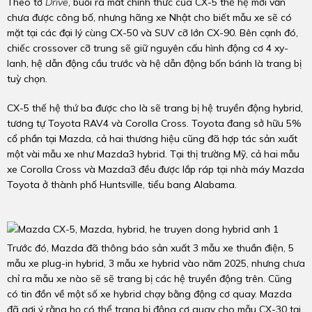
Theo tờ
Drive
, buổi ra mắt chính thức của CX-5 thế hệ mới vẫn
chưa được công bố, nhưng hãng xe Nhật cho biết mẫu xe sẽ có
mặt tại các đại lý cùng CX-50 và SUV cỡ lớn CX-90. Bên cạnh đó,
chiếc crossover cỡ trung sẽ giữ nguyên cấu hình động cơ 4 xy-
lanh, hệ dẫn động cầu trước và hệ dẫn động bốn bánh là trang bị
tuỳ chọn.
CX-5 thế hệ thứ ba được cho là sẽ trang bị hệ truyền động hybrid,
tương tự Toyota RAV4 và Corolla Cross. Toyota đang sở hữu 5%
cổ phần tại Mazda, cả hai thương hiệu cũng đã hợp tác sản xuất
một vài mẫu xe như Mazda3 hybrid. Tại thị trường Mỹ, cả hai mẫu
xe Corolla Cross và Mazda3 đều được lắp ráp tại nhà máy Mazda
Toyota ở thành phố Huntsville, tiểu bang Alabama.
Trước đó, Mazda đã thông báo sản xuất 3 mẫu xe thuần điện, 5
mẫu xe plug-in hybrid, 3 mẫu xe hybrid vào năm 2025, nhưng chưa
chỉ ra mẫu xe nào sẽ sẽ trang bị các hệ truyền động trên. Cũng
có tin đồn về một số xe hybrid chạy bằng động cơ quay. Mazda
đã gợi ý rằng họ có thể trang bị động cơ quay cho mẫu CX-30 tại