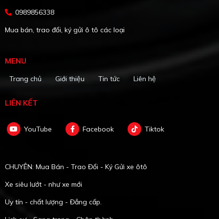
0989856338
Mua bán, trao đổi, ký gửi ô tô các loại
MENU
Trang chủ
Giới thiệu
Tin tức
Liên hệ
LIÊN KẾT
YouTube
Facebook
Tiktok
CHUYÊN: Mua Bán - Trao Đổi - Ký Gửi xe ôtô
Xe siêu lướt - như xe mới
Uy tín - chất lượng - Đẳng cấp.