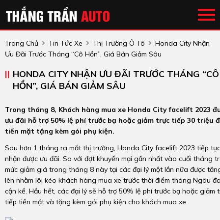
Trang Chủ
Tin Tức Xe
Thị Trường Ô Tô
Honda City Nhận
Ưu Đãi Trước Tháng “cô Hồn”, Giá Bán Giảm Sâu
HONDA CITY NHẬN ƯU ĐÃI TRƯỚC THÁNG “CÔ
HỒN”, GIÁ BÁN GIẢM SÂU
Trong tháng 8, Khách hàng mua xe Honda City facelift 2023 đ
ưu đãi hỗ trợ 50% lệ phí trước bạ hoặc giảm trực tiếp 30 triệu 
tiền mặt tặng kèm gói phụ kiện.
Sau hơn 1 tháng ra mắt thị trường, Honda City facelift 2023 tiếp tụ
nhận được ưu đãi. So với đợt khuyến mại gần nhất vào cuối tháng tr
mức giảm giá trong tháng 8 này tại các đại lý một lần nữa được tăn
lên nhằm lôi kéo khách hàng mua xe trước thời điểm tháng Ngâu đ
cận kề. Hầu hết, các đại lý sẽ hỗ trợ 50% lệ phí trước bạ hoặc giảm t
tiếp tiền mặt và tặng kèm gói phụ kiện cho khách mua xe.