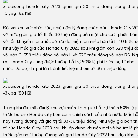
Đối với khu vực phía Bắc, nhiều đại lý đang chào bán Honda City 2
với mức giảm giá tối thiểu 30 triệu đồng tiền mặt cho cả 3 phiên bản
với lần khuyến mại trước đó, ưu đãi hiện tại nhiều hơn từ 5-10 triệu 
Như vậy mức giá của Honda City 2023 sau khi giảm còn 529 triệu 
với bản G, 559 triệu đồng với bản L và 579 triệu đồng với bản RS. N
ra, Honda City cũng được hưởng hỗ trợ 50% lệ phí trước bạ từ nhà
nước. Do đó, chi phí lăn bánh tiết kiệm thêm tới 36,5 triệu đồng.
Trong khi đó, một đại lý khu vực miền Trung sẽ hỗ trợ thêm 50% lệ p
trước bạ cho Honda City bên cạnh chính sách của nhà nước. Mức hỗ
này tương đương với giá trị từ 33-36 triệu đồng. Như vậy, giá bán t
tế của Honda Cirty 2023 sau khi áp dụng khuyến mại và hỗ trợ lệ ph
trước gần như tương đương với giá Honda City 2022 bản “dọn kho” 