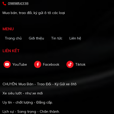
0989856338
Mua bán, trao đổi, ký gửi ô tô các loại
MENU
Trang chủ
Giới thiệu
Tin tức
Liên hệ
LIÊN KẾT
YouTube
Facebook
Tiktok
CHUYÊN: Mua Bán - Trao Đổi - Ký Gửi xe ôtô
Xe siêu lướt - như xe mới
Uy tín - chất lượng - Đẳng cấp.
Lịch sự - Sang trọng - Chân thành.