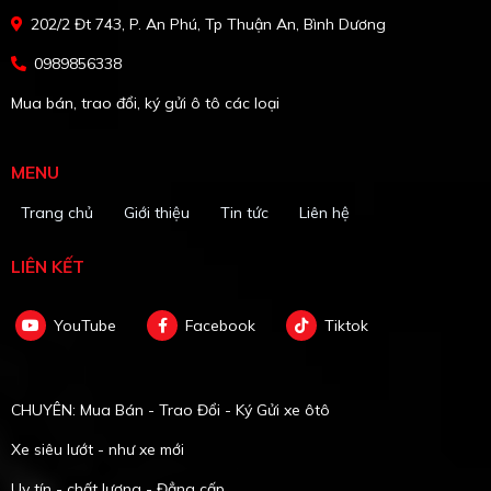
202/2 Đt 743, P. An Phú, Tp Thuận An, Bình Dương
0989856338
Mua bán, trao đổi, ký gửi ô tô các loại
MENU
Trang chủ
Giới thiệu
Tin tức
Liên hệ
LIÊN KẾT
YouTube
Facebook
Tiktok
CHUYÊN: Mua Bán - Trao Đổi - Ký Gửi xe ôtô
Xe siêu lướt - như xe mới
Uy tín - chất lượng - Đẳng cấp.