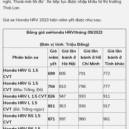
nghi, Thoải mái tối đa”. Xe tiếp tục được nhập khẩu từ thị trường
Thái Lan.
Giá xe Honda HRV 2023 hiện niêm yết được như sau:
Bảng giá xeHonda HRVtháng 09/2023
(Đơn vị tính: Triệu Đồng)
Giá
Giá lăn
Giá lăn
Giá lăn
Phiên bản xe
niêm
bánh ở
bánh ở Hồ
bánh ở
yết
Hà Nội
Chí Minh
Tỉnh khác
Honda HRV G 1.5
699
805
791
772
CVT
Honda HRV G 1.5
704
810
796
777
CVT
(Màu Trắng, Đỏ)
Honda HRV L 1.5 CVT
826
947
930
911
Honda HRV L 1.5
831
953
936
917
CVT
(Đỏ, Trắng ngọc)
Honda HRV RS 1.5
871
997
980
961
CVT
Honda HRV RS 1.5