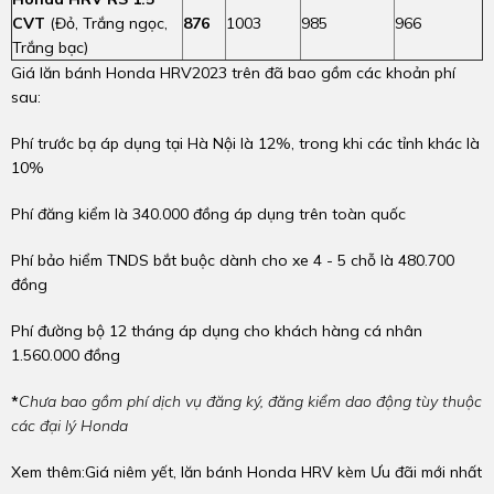
CVT
(Đỏ, Trắng ngọc,
876
1003
985
966
Trắng bạc)
Giá lăn bánh Honda HRV2023 trên đã bao gồm các khoản phí
sau:
Phí trước bạ áp dụng tại Hà Nội là 12%, trong khi các tỉnh khác là
10%
Phí đăng kiểm là 340.000 đồng áp dụng trên toàn quốc
Phí bảo hiểm TNDS bắt buộc dành cho xe 4 - 5 chỗ là 480.700
đồng
Phí đường bộ 12 tháng áp dụng cho khách hàng cá nhân
1.560.000 đồng
*
Chưa bao gồm phí dịch vụ đăng ký, đăng kiểm dao động tùy thuộc
các đại lý Honda
Xem thêm:Giá niêm yết, lăn bánh Honda HRV kèm Ưu đãi mới nhất