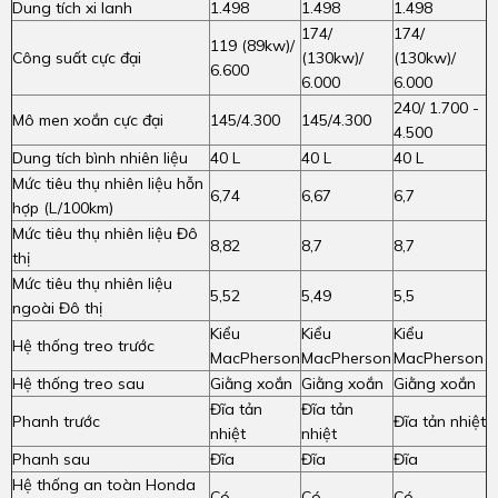
Dung tích xi lanh
1.498
1.498
1.498
174/
174/
119 (89kw)/
Công suất cực đại
(130kw)/
(130kw)/
6.600
6.000
6.000
240/ 1.700 -
Mô men xoắn cực đại
145/4.300
145/4.300
4.500
Dung tích bình nhiên liệu
40 L
40 L
40 L
Mức tiêu thụ nhiên liệu hỗn
6,74
6,67
6,7
hợp (L/100km)
Mức tiêu thụ nhiên liệu Đô
8,82
8,7
8,7
thị
Mức tiêu thụ nhiên liệu
5,52
5,49
5,5
ngoài Đô thị
Kiểu
Kiểu
Kiểu
Hệ thống treo trước
MacPherson
MacPherson
MacPherson
Hệ thống treo sau
Giằng xoắn
Giằng xoắn
Giằng xoắn
Đĩa tản
Đĩa tản
Phanh trước
Đĩa tản nhiệt
nhiệt
nhiệt
Phanh sau
Đĩa
Đĩa
Đĩa
Hệ thống an toàn Honda
Có
Có
Có