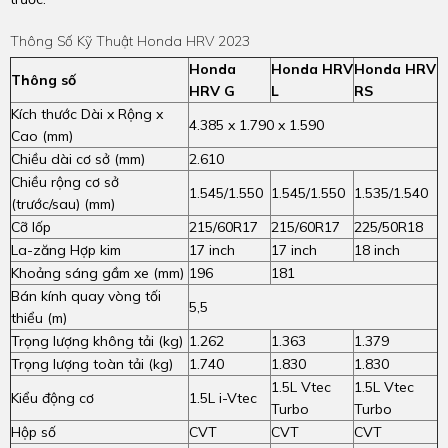
Thông Số Kỹ Thuật Honda HRV 2023
Honda
Honda HRV
Honda HRV
Thông số
HRV G
L
RS
Kích thước Dài x Rộng x
4.385 x 1.790 x 1.590
Cao (mm)
Chiều dài cơ sở (mm)
2.610
Chiều rộng cơ sở
1.545/1.550
1.545/1.550
1.535/1.540
(trước/sau) (mm)
Cỡ lốp
215/60R17
215/60R17
225/50R18
La-zăng Hợp kim
17 inch
17 inch
18 inch
Khoảng sáng gầm xe (mm)
196
181
Bán kính quay vòng tối
5,5
thiểu (m)
Trọng lượng không tải (kg)
1.262
1.363
1.379
Trọng lượng toàn tải (kg)
1.740
1.830
1.830
1.5L Vtec
1.5L Vtec
Kiểu động cơ
1.5L i-Vtec
Turbo
Turbo
Hộp số
CVT
CVT
CVT