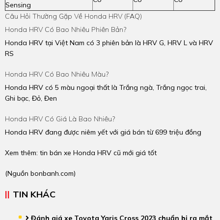
Sensing
Câu Hỏi Thường Gặp Về Honda HRV (FAQ)
Honda HRV Có Bao Nhiêu Phiên Bản?
Honda HRV tại Việt Nam có 3 phiên bản là HRV G, HRV L và HRV
RS
Honda HRV Có Bao Nhiêu Màu?
Honda HRV có 5 màu ngoại thất là Trắng ngà, Trắng ngọc trai,
Ghi bạc, Đỏ, Đen
Honda HRV Có Giá Là Bao Nhiêu?
Honda HRV đang được niêm yết với giá bán từ 699 triệu đồng
Xem thêm:
tin bán xe Honda HRV cũ mới giá tốt
(Nguồn
bonbanh.com
)
TIN KHÁC
Đánh giá xe Toyota Yaris Cross 2023 chuẩn bị ra mắt