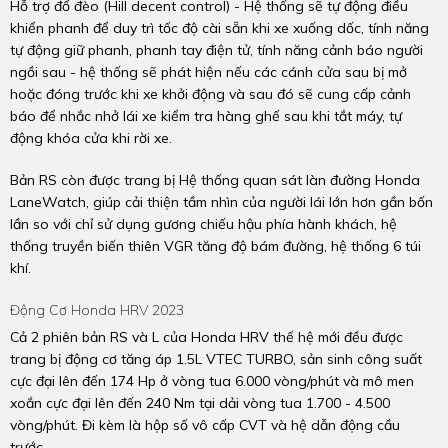
Hỗ trợ đổ đèo (Hill decent control) - Hệ thống sẽ tự động điều
khiển phanh để duy trì tốc độ cài sẵn khi xe xuống dốc, tính năng
tự động giữ phanh, phanh tay điện tử, tính năng cảnh báo người
ngồi sau - hệ thống sẽ phát hiện nếu các cánh cửa sau bị mở
hoặc đóng trước khi xe khởi động và sau đó sẽ cung cấp cảnh
báo để nhắc nhở lái xe kiểm tra hàng ghế sau khi tắt máy, tự
động khóa cửa khi rời xe.
Bản RS còn được trang bị Hệ thống quan sát làn đường Honda
LaneWatch, giúp cải thiện tầm nhìn của người lái lớn hơn gần bốn
lần so với chỉ sử dụng gương chiếu hậu phía hành khách, hệ
thống truyền biến thiên VGR tăng độ bám đường, hệ thống 6 túi
khí.
Động Cơ Honda HRV 2023
Cả 2 phiên bản RS và L của Honda HRV thế hệ mới đều được
trang bị động cơ tăng áp 1.5L VTEC TURBO, sản sinh công suất
cực đại lên đến 174 Hp ở vòng tua 6.000 vòng/phút và mô men
xoắn cực đại lên đến 240 Nm tại dải vòng tua 1.700 - 4.500
vòng/phút. Đi kèm là hộp số vô cấp CVT và hệ dẫn động cầu
trước.