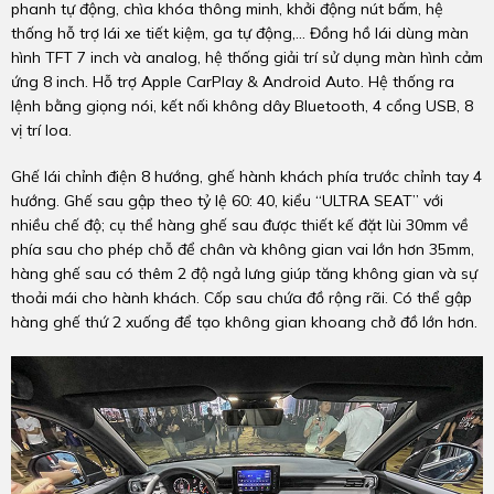
phanh tự động, chìa khóa thông minh, khởi động nút bấm, hệ
thống hỗ trợ lái xe tiết kiệm, ga tự động,... Đồng hồ lái dùng màn
hình TFT 7 inch và analog, hệ thống giải trí sử dụng màn hình cảm
ứng 8 inch. Hỗ trợ Apple CarPlay & Android Auto. Hệ thống ra
lệnh bằng giọng nói, kết nối không dây Bluetooth, 4 cổng USB, 8
vị trí loa.
Ghế lái chỉnh điện 8 hướng, ghế hành khách phía trước chỉnh tay 4
hướng. Ghế sau gập theo tỷ lệ 60: 40, kiểu “ULTRA SEAT” với
nhiều chế độ; cụ thể hàng ghế sau được thiết kế đặt lùi 30mm về
phía sau cho phép chỗ để chân và không gian vai lớn hơn 35mm,
hàng ghế sau có thêm 2 độ ngả lưng giúp tăng không gian và sự
thoải mái cho hành khách. Cốp sau chứa đồ rộng rãi. Có thể gập
hàng ghế thứ 2 xuống để tạo không gian khoang chở đồ lớn hơn.