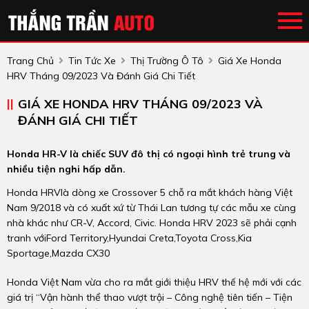
Trang Chủ
Tin Tức Xe
Thị Trường Ô Tô
Giá Xe Honda
HRV Tháng 09/2023 Và Đánh Giá Chi Tiết
GIÁ XE HONDA HRV THÁNG 09/2023 VÀ
ĐÁNH GIÁ CHI TIẾT
Honda HR-V là chiếc SUV đô thị có ngoại hình trẻ trung và
nhiều tiện nghi hấp dẫn.
Honda HRVlà dòng xe Crossover 5 chỗ ra mắt khách hàng Việt
Nam 9/2018 và có xuất xứ từ Thái Lan tương tự các mẫu xe cùng
nhà khác như CR-V, Accord, Civic. Honda HRV 2023 sẽ phải cạnh
tranh vớiFord Territory,Hyundai Creta,Toyota Cross,Kia
Sportage,Mazda CX30
Honda Việt Nam vừa cho ra mắt giới thiệu HRV thế hệ mới với các
giá trị “Vận hành thể thao vượt trội – Công nghệ tiên tiến – Tiện