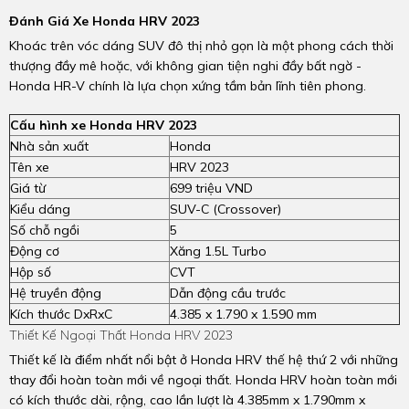
Đánh Giá Xe Honda HRV 2023
Khoác trên vóc dáng SUV đô thị nhỏ gọn là một phong cách thời
thượng đầy mê hoặc, với không gian tiện nghi đầy bất ngờ -
Honda HR-V chính là lựa chọn xứng tầm bản lĩnh tiên phong.
Cấu hình xe Honda HRV 2023
Nhà sản xuất
Honda
Tên xe
HRV 2023
Giá từ
699 triệu VND
Kiểu dáng
SUV-C (Crossover)
Số chỗ ngồi
5
Động cơ
Xăng 1.5L Turbo
Hộp số
CVT
Hệ truyền động
Dẫn động cầu trước
Kích thước DxRxC
4.385 x 1.790 x 1.590 mm
Thiết Kế Ngoại Thất Honda HRV 2023
Thiết kế là điểm nhất nổi bật ở Honda HRV thế hệ thứ 2 với những
thay đổi hoàn toàn mới về ngoại thất. Honda HRV hoàn toàn mới
có kích thước dài, rộng, cao lần lượt là 4.385mm x 1.790mm x