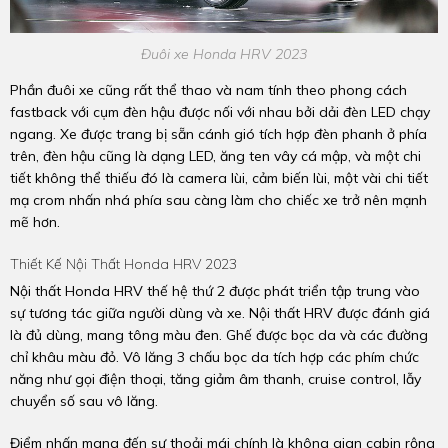
Đuôi xe Honda HRV 2023
Phần đuôi xe cũng rất thể thao và nam tính theo phong cách
fastback với cụm đèn hậu được nối với nhau bởi dải đèn LED chạy
ngang. Xe được trang bị sẵn cánh gió tích hợp đèn phanh ở phía
trên, đèn hậu cũng là dạng LED, ăng ten vây cá mập, và một chi
tiết không thể thiếu đó là camera lùi, cảm biến lùi, một vài chi tiết
mạ crom nhấn nhá phía sau càng làm cho chiếc xe trở nên mạnh
mẽ hơn.
Thiết Kế Nội Thất Honda HRV 2023
Nội thất Honda HRV thế hệ thứ 2 được phát triển tập trung vào
sự tương tác giữa người dùng và xe. Nội thất HRV được đánh giá
là đủ dùng, mang tông màu đen. Ghế được bọc da và các đường
chỉ khâu màu đỏ. Vô lăng 3 chấu bọc da tích hợp các phím chức
năng như gọi điện thoại, tăng giảm âm thanh, cruise control, lẫy
chuyển số sau vô lăng.
Điểm nhấn mang đến sự thoải mái chính là không gian cabin rộng