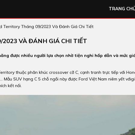
TRANG CH
d Territory Tháng 09/2023 Và Đánh Giá Chi Tiết
/2023 VÀ ĐÁNH GIÁ CHI TIẾT
năng được nhiều người lựa chọn nhờ tiện nghi hấp dẫn và mức gi
 Territory thuộc phân khúc crossover cỡ C, cạnh tranh trực tiếp với Ho
... Mẫu SUV hạng C 5 chỗ ngồi này được Ford Việt Nam niêm yết vớig
ch kết nối.