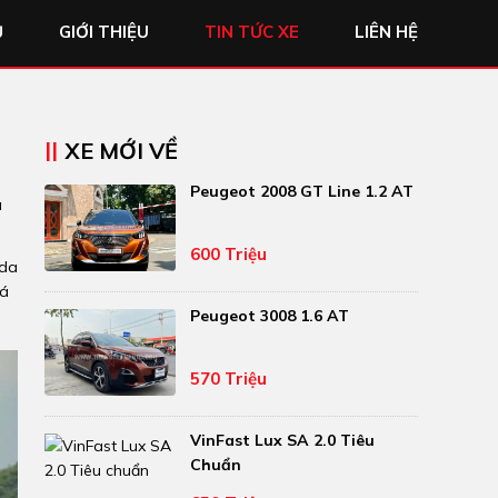
Ủ
GIỚI THIỆU
TIN TỨC XE
LIÊN HỆ
XE MỚI VỀ
Peugeot 2008 GT Line 1.2 AT
á
600 Triệu
nda
iá
Peugeot 3008 1.6 AT
570 Triệu
VinFast Lux SA 2.0 Tiêu
Chuẩn