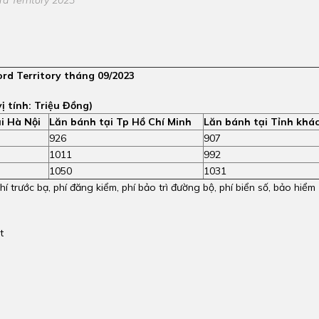
ord Territory tháng 09/2023
ị tính: Triệu Đồng)
i Hà Nội
Lăn bánh tại Tp Hồ Chí Minh
Lăn bánh tại Tỉnh khá
926
907
1011
992
1050
1031
 trước bạ, phí đăng kiểm, phí bảo trì đường bộ, phí biển số, bảo hiểm
t