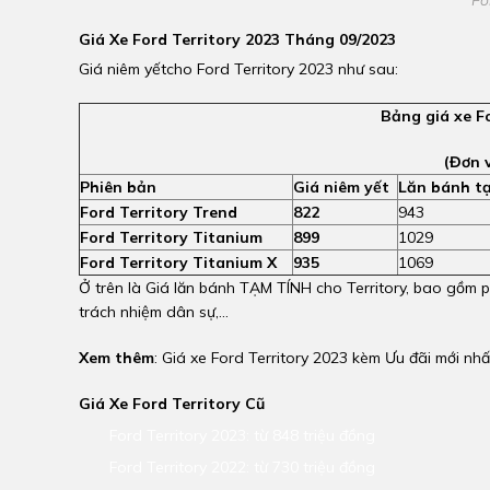
Giá Xe Ford Territory 2023 Tháng 09/2023
Giá niêm yếtcho Ford Territory 2023 như sau:
Bảng giá xe F
(Đơn v
Phiên bản
Giá niêm yết
Lăn bánh tạ
Ford Territory Trend
822
943
Ford Territory Titanium
899
1029
Ford Territory Titanium X
935
1069
Ở trên là Giá lăn bánh TẠM TÍNH cho Territory, bao gồm phí
trách nhiệm dân sự,...
Xem thêm
: Giá xe Ford Territory 2023 kèm Ưu đãi mới nhấ
Giá Xe Ford Territory Cũ
Ford Territory 2023: từ 848 triệu đồng
Ford Territory 2022: từ 730 triệu đồng