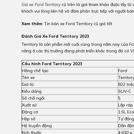
Giá xe Ford Territory
cũ trên là giá tham khảo được lấy từ 
khách vui lòng liên hệ và đàm phán trực tiếp với người bán
Xem thêm
:
Tin bán xe Ford Territory cũ giá tốt
Đánh Giá Xe Ford Territory 2023
Territory là sản phẩm mới cuối cùng trong năm nay của For
năng ở các thị trường đang phát triển khác trong đó có V
Cấu hình Ford Territory 2023
Hãng chế tạo
Ford
Tên xe
Territor
Giá từ
822 tri
Kiểu dáng
SUV-C
Số chỗ ngồi
5
Xuất xứ
Lắp ráp
Động cơ
1.5L Ec
Hộp số
Tự độn
Hệ truyền động
Dẫn độn
Kích thước
4.630 x