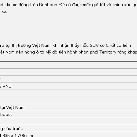
các tin xe đăng trên Bonbanh. Để có được mức giá tốt và chính xác q
 xe.
d tại thị trường Việt Nam. Khi nhận thấy mẫu SUV cỡ C rất có tiềm
iệt Nam nên hãng ô tô Mỹ đã tiến hành phân phối Territory rộng khắp
y
ệu VND
 tại Việt Nam
oboost
g
g cầu trước
 1.935 x 1.706 mm