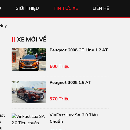
Ủ
GIỚI THIỆU
TIN TỨC XE
LIÊN HỆ
 Nay
I
XE MỚI VỀ
Peugeot 2008 GT Line 1.2 AT
600 Triệu
Peugeot 3008 1.6 AT
570 Triệu
VinFast Lux SA 2.0 Tiêu
ượt
Chuẩn
u
ều