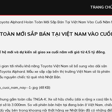
TRANG CH
oyota Alphard Hoàn Toàn Mới Sắp Bán Tại Việt Nam Vào Cuối Năm
OÀN MỚI SẮP BÁN TẠI VIỆT NAM VÀO CUỐ
hệ mới và dự kiến sẽ giao xe cuối năm với giá từ 4,5 tỷ đồng.
i gian tới nhiều khả năng Toyota Việt Nam sẽ bổ sung vào dải sản
yota Alphard. Mẫu xe sắp cập bến thị trường Việt Nam sẽ là phiên
ẩu nguyên chiếc từ quê nhà Nhật Bản.
hung gầm toàn cầu TNGA-K. Xe sở hữu chiều (dài x rộng x cao) lần l
cơ sở là 3.000mm. So với phiên bản hiện tại đang bán ở Việt Nam, chiề
 dù vậy, bên trong khoang nội thất hãng xe Nhật Bản đã có những đi