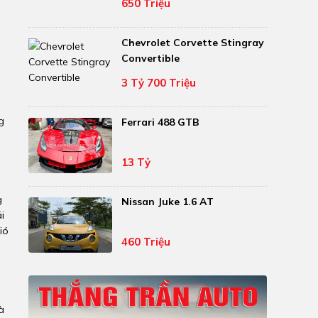
650 Triệu
Chevrolet Corvette Stingray
Convertible
3 Tỷ 700 Triệu
g
Ferrari 488 GTB
13 Tỷ
g
Nissan Juke 1.6 AT
i
ió
460 Triệu
à