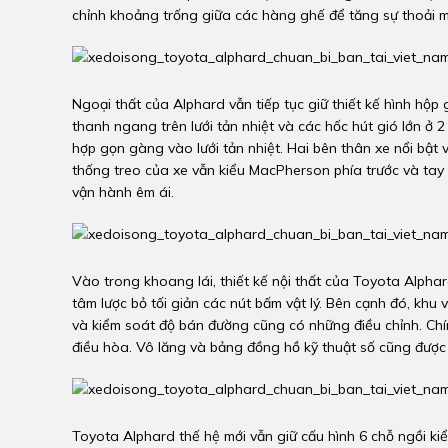
chỉnh khoảng trống giữa các hàng ghế để tăng sự thoải m
Ngoại thất của Alphard vẫn tiếp tục giữ thiết kế hình hộ
thanh ngang trên lưới tản nhiệt và các hốc hút gió lớn ở 2
hợp gọn gàng vào lưới tản nhiệt. Hai bên thân xe nổi bật v
thống treo của xe vẫn kiểu MacPherson phía trước và tay 
vận hành êm ái.
Vào trong khoang lái, thiết kế nội thất của Toyota Alphar
tâm lược bỏ tối giản các nút bấm vật lý. Bên cạnh đó, khu 
và kiểm soát độ bán đường cũng có những điều chỉnh. Chính
điều hòa. Vô lăng và bảng đồng hồ kỹ thuật số cũng được t
Toyota Alphard thế hệ mới vẫn giữ cấu hình 6 chỗ ngồi ki