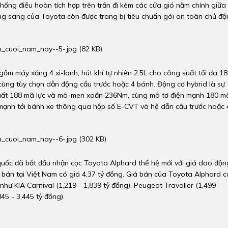
thống điều hoàn tích hợp trên trần đi kèm các cửa gió nằm chính giữa
ng sang của Toyota còn được trang bị tiêu chuẩn gói an toàn chủ đ
ồm máy xăng 4 xi-lanh, hút khí tự nhiên 2.5L cho công suất tối đa 1
ùng tùy chọn dẫn động cầu trước hoặc 4 bánh. Động cơ hybrid là sự
suất 188 mã lực và mô-men xoắn 236Nm, cùng mô tơ điện mạnh 180 m
 mạnh tới bánh xe thông qua hộp số E-CVT và hệ dẫn cầu trước hoặc 
àn quốc đã bắt đầu nhận cọc Toyota Alphard thế hệ mới với giá dao độn
ang bán tại Việt Nam có giá 4,37 tỷ đồng. Giá bán của Toyota Alphard 
hư KIA Carnival (1,219 - 1,839 tỷ đồng), Peugeot Travaller (1,499 -
45 - 3,445 tỷ đồng).