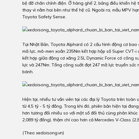
bệ đỡ chân chỉnh điện. Ở hàng ghế 2, bảng điều khiển hệ 
thay vì nằm hai bên như thế hệ cũ. Ngoài ra, mẫu MPV hạ
Toyota Safety Sense.
Tại Nhật Bản, Toyota Alphard có 2 cấu hình động cơ bao g
mã lực, mô-men xoắn 235Nm kết hợp hộp số Super CVT-i c
kết hợp giữa động cơ xăng 2.5L Dynamic Force có công 
lực và 247Nm. Tổng công suất đạt 247 mã lực truyền sức
bánh.
Hiện tại, nhiều tư vấn viên tại các đại lý Toyota trên to
từ 4,5 tỷ - 5 tỷ đồng. Trong khi đó, phiên bản hiện tại đ
hơn tương đối nhiều so với một số đối thủ cùng phân khúc n
2,089 tỷ đồng), thậm chí cao hơn cả Mercedes V-Class (2,8
(Theo
xedoisong.vn
)