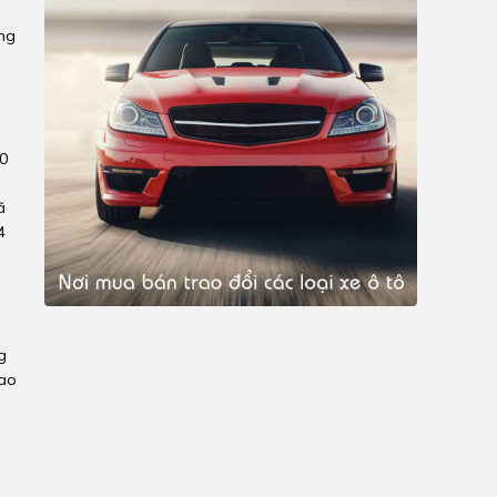
ộng
80
ã
4
g
cao