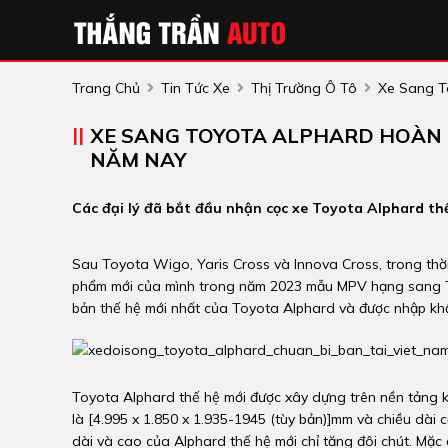
Trang Chủ
Tin Tức Xe
Thị Trường Ô Tô
Xe Sang T
XE SANG TOYOTA ALPHARD HOÀN T
NĂM NAY
Các đại lý đã bắt đầu nhận cọc xe Toyota Alphard thế 
Sau Toyota Wigo, Yaris Cross và Innova Cross, trong thờ
phẩm mới của mình trong năm 2023 mẫu MPV hạng sang To
bản thế hệ mới nhất của Toyota Alphard và được nhập kh
Toyota Alphard thế hệ mới được xây dựng trên nền tảng k
là [4.995 x 1.850 x 1.935-1945 (tùy bản)]mm và chiều dài 
dài và cao của Alphard thế hệ mới chỉ tăng đôi chút. Mặc