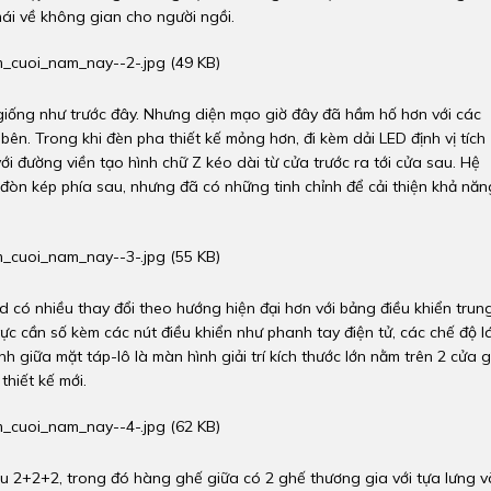
ái về không gian cho người ngồi.
p giống như trước đây. Nhưng diện mạo giờ đây đã hầm hố hơn với các
 bên. Trong khi đèn pha thiết kế mỏng hơn, đi kèm dải LED định vị tích
ới đường viền tạo hình chữ Z kéo dài từ cửa trước ra tới cửa sau. Hệ
đòn kép phía sau, nhưng đã có những tinh chỉnh để cải thiện khả năn
d có nhiều thay đổi theo hướng hiện đại hơn với bảng điều khiển trun
vực cần số kèm các nút điều khiển như phanh tay điện tử, các chế độ lá
 giữa mặt táp-lô là màn hình giải trí kích thước lớn nằm trên 2 cửa g
hiết kế mới.
ểu 2+2+2, trong đó hàng ghế giữa có 2 ghế thương gia với tựa lưng v