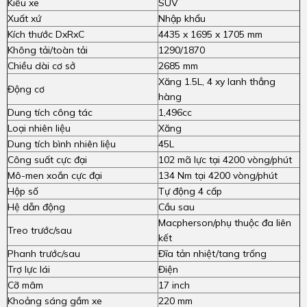
Kiểu xe
SUV
Xuất xứ
Nhập khẩu
Kích thước DxRxC
4435 x 1695 x 1705 mm
Không tải/toàn tải
1290/1870
Chiều dài cơ sở
2685 mm
Xăng 1.5L, 4 xy lanh thẳng
Động cơ
hàng
Dung tích công tác
1,496cc
Loại nhiên liệu
Xăng
Dung tích bình nhiên liệu
45L
Công suất cực đại
102 mã lực tại 4200 vòng/phút
Mô-men xoắn cực đại
134 Nm tại 4200 vòng/phút
Hộp số
Tự động 4 cấp
Hệ dẫn động
Cầu sau
Macpherson/phụ thuộc đa liên
Treo trước/sau
kết
Phanh trước/sau
Đĩa tản nhiệt/tang trống
Trợ lực lái
Điện
Cỡ mâm
17 inch
Khoảng sáng gầm xe
220 mm