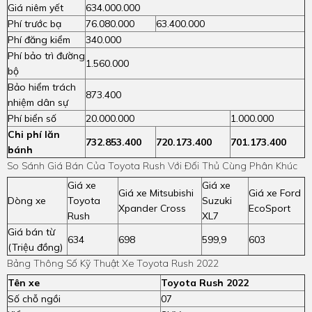
Giá niêm yết
634.000.000
Phí trước bạ
76.080.000
63.400.000
Phí đăng kiểm
340.000
Phí bảo trì đường
1.560.000
bộ
Bảo hiểm trách
873.400
nhiệm dân sự
Phí biển số
20.000.000
1.000.000
Chi phí lăn
732.853.400
720.173.400
701.173.400
bánh
So Sánh Giá Bán Của Toyota Rush Với Đối Thủ Cùng Phân Khúc
Giá xe
Giá xe
Giá xe Mitsubishi
Giá xe Ford
Dòng xe
Toyota
Suzuki
Xpander Cross
EcoSport
Rush
XL7
Giá bán từ
634
698
599,9
603
(Triệu đồng)
Bảng Thông Số Kỹ Thuật Xe Toyota Rush 2022
Tên xe
Toyota Rush 2022
Số chỗ ngồi
07