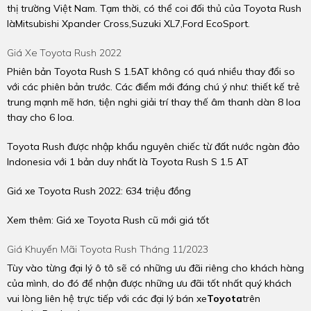
thị trường Việt Nam. Tạm thời, có thể coi đối thủ của Toyota Rush
làMitsubishi Xpander Cross,Suzuki XL7,Ford EcoSport.
Giá Xe Toyota Rush 2022
Phiên bản Toyota Rush S 1.5AT không có quá nhiều thay đổi so
với các phiên bản trước. Các điểm mới đáng chú ý như: thiết kế trẻ
trung mạnh mẽ hơn, tiện nghi giải trí thay thế âm thanh dàn 8 loa
thay cho 6 loa.
Toyota Rush được nhập khẩu nguyên chiếc từ đất nước ngàn đảo
Indonesia với 1 bản duy nhất là Toyota Rush S 1.5 AT
Giá xe Toyota Rush 2022: 634 triệu đồng
Xem thêm:
Giá xe Toyota Rush cũ mới giá tốt
Giá Khuyến Mãi Toyota Rush Tháng 11/2023
Tùy vào từng đại lý ô tô sẽ có những ưu đãi riêng cho khách hàng
của mình, do đó để nhận được những ưu đãi tốt nhất quý khách
vui lòng liên hệ trực tiếp với các đại lý bán xe
Toyota
trên