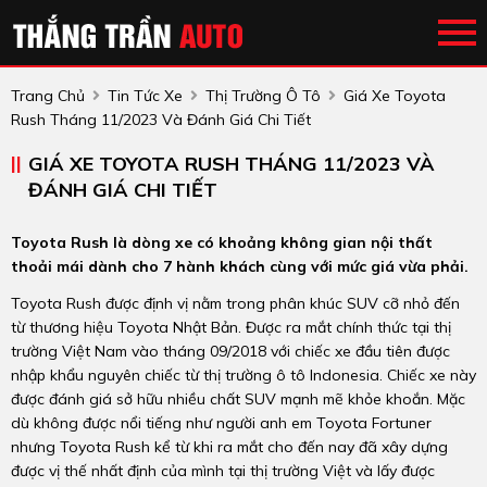
Trang Chủ
Tin Tức Xe
Thị Trường Ô Tô
Giá Xe Toyota
Rush Tháng 11/2023 Và Đánh Giá Chi Tiết
GIÁ XE TOYOTA RUSH THÁNG 11/2023 VÀ
ĐÁNH GIÁ CHI TIẾT
Toyota Rush là dòng xe có khoảng không gian nội thất
thoải mái dành cho 7 hành khách cùng với mức giá vừa phải.
Toyota Rush được định vị nằm trong phân khúc SUV cỡ nhỏ đến
từ thương hiệu Toyota Nhật Bản. Được ra mắt chính thức tại thị
trường Việt Nam vào tháng 09/2018 với chiếc xe đầu tiên được
nhập khẩu nguyên chiếc từ thị trường ô tô Indonesia. Chiếc xe này
được đánh giá sở hữu nhiều chất SUV mạnh mẽ khỏe khoắn. Mặc
dù không được nổi tiếng như người anh em Toyota Fortuner
nhưng Toyota Rush kể từ khi ra mắt cho đến nay đã xây dựng
được vị thế nhất định của mình tại thị trường Việt và lấy được