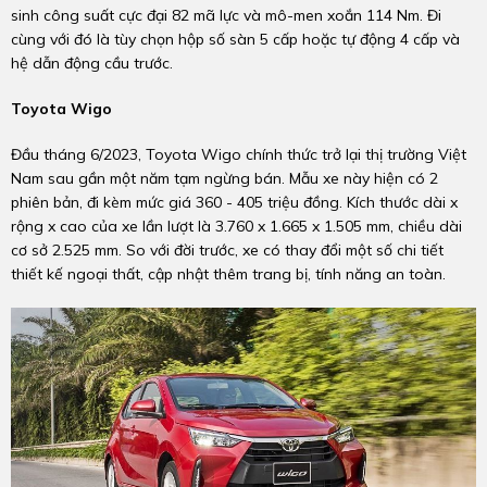
sinh công suất cực đại 82 mã lực và mô-men xoắn 114 Nm. Đi
cùng với đó là tùy chọn hộp số sàn 5 cấp hoặc tự động 4 cấp và
hệ dẫn động cầu trước.
Toyota Wigo
Đầu tháng 6/2023, Toyota Wigo chính thức trở lại thị trường Việt
Nam sau gần một năm tạm ngừng bán. Mẫu xe này hiện có 2
phiên bản, đi kèm mức giá 360 - 405 triệu đồng. Kích thước dài x
rộng x cao của xe lần lượt là 3.760 x 1.665 x 1.505 mm, chiều dài
cơ sở 2.525 mm. So với đời trước, xe có thay đổi một số chi tiết
thiết kế ngoại thất, cập nhật thêm trang bị, tính năng an toàn.