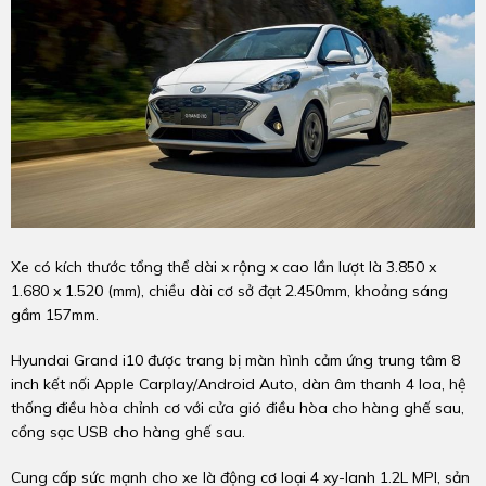
Xe có kích thước tổng thể dài x rộng x cao lần lượt là 3.850 x
1.680 x 1.520 (mm), chiều dài cơ sở đạt 2.450mm, khoảng sáng
gầm 157mm.
Hyundai Grand i10 được trang bị màn hình cảm ứng trung tâm 8
inch kết nối Apple Carplay/Android Auto, dàn âm thanh 4 loa, hệ
thống điều hòa chỉnh cơ với cửa gió điều hòa cho hàng ghế sau,
cổng sạc USB cho hàng ghế sau.
Cung cấp sức mạnh cho xe là động cơ loại 4 xy-lanh 1.2L MPI, sản