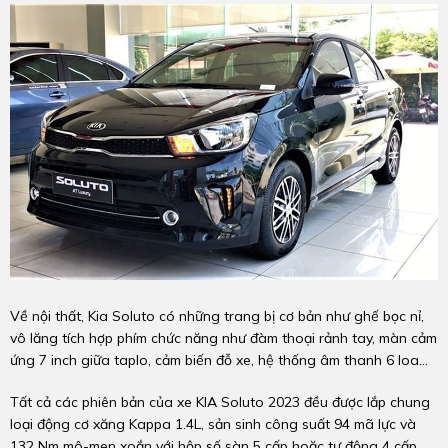
Về nội thất, Kia Soluto có những trang bị cơ bản như ghế bọc nỉ,
vô lăng tích hợp phím chức năng như đàm thoại rảnh tay, màn cảm
ứng 7 inch giữa taplo, cảm biến đỗ xe, hệ thống âm thanh 6 loa...
Tất cả các phiên bản của xe KIA Soluto 2023 đều được lắp chung
loại động cơ xăng Kappa 1.4L, sản sinh công suất 94 mã lực và
132 Nm mô-men xoắn với hộp số sàn 5 cấp hoặc tự động 4 cấp,