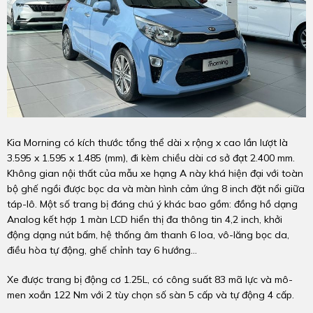
Kia Morning có kích thước tổng thể dài x rộng x cao lần lượt là
3.595 x 1.595 x 1.485 (mm), đi kèm chiều dài cơ sở đạt 2.400 mm.
Không gian nội thất của mẫu xe hạng A này khá hiện đại với toàn
bộ ghế ngồi được bọc da và màn hình cảm ứng 8 inch đặt nổi giữa
táp-lô. Một số trang bị đáng chú ý khác bao gồm: đồng hồ dạng
Analog kết hợp 1 màn LCD hiển thị đa thông tin 4,2 inch, khởi
động dạng nút bấm, hệ thống âm thanh 6 loa, vô-lăng bọc da,
điều hòa tự động, ghế chỉnh tay 6 hướng...
Xe được trang bị động cơ 1.25L, có công suất 83 mã lực và mô-
men xoắn 122 Nm với 2 tùy chọn số sàn 5 cấp và tự động 4 cấp.