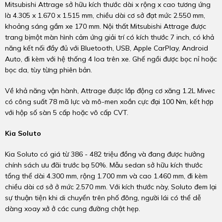
Mitsubishi Attrage sở hữu kích thước dài x rộng x cao tương ứng
là 4.305 x 1.670 x 1.515 mm, chiều dài cơ sở đạt mức 2.550 mm,
khoảng sáng gầm xe 170 mm. Nội thất Mitsubishi Attrage được
trang bịmột màn hình cảm ứng giải trí có kích thước 7 inch, có khả
năng kết nối đầy đủ với Bluetooth, USB, Apple CarPlay, Android
Auto, đi kèm với hệ thống 4 loa trên xe. Ghế ngồi được bọc nỉ hoặc
bọc da, tùy từng phiên bản.
Về khả năng vận hành, Attrage được lắp động cơ xăng 1.2L Mivec
có công suất 78 mã lực và mô-men xoắn cực đại 100 Nm, kết hợp
với hộp số sàn 5 cấp hoặc vô cấp CVT.
Kia Soluto
Kia Soluto có giá từ 386 - 482 triệu đồng và đang được hưởng
chính sách ưu đãi trước bạ 50%. Mẫu sedan sở hữu kích thước
tổng thể dài 4.300 mm, rộng 1.700 mm và cao 1.460 mm, đi kèm
chiều dài cơ sở ở mức 2.570 mm. Với kích thước này, Soluto đem lại
sự thuận tiện khi di chuyển trên phố đông, người lái có thể dễ
dàng xoay xở ở các cung đường chật hẹp.