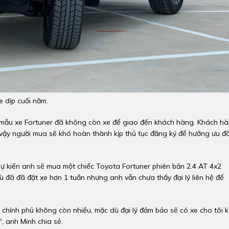
 dịp cuối năm.
t, mẫu xe Fortuner đã không còn xe để giao đến khách hàng. Khách h
vậy người mua sẽ khó hoàn thành kịp thủ tục đăng ký để hưởng ưu đã
dự kiến anh sẽ mua một chiếc Toyota Fortuner phiên bản 2.4 AT 4x2
 đã đã đặt xe hơn 1 tuần nhưng anh vẫn chưa thấy đại lý liên hệ để
ủa chính phủ không còn nhiều, mặc dù đại lý đảm bảo sẽ có xe cho tôi k
, anh Minh chia sẻ.