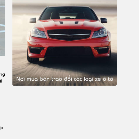
àng
i
ịp