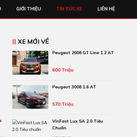
Ủ
GIỚI THIỆU
TIN TỨC XE
LIÊN HỆ
XE MỚI VỀ
Peugeot 2008 GT Line 1.2 AT
600 Triệu
Peugeot 3008 1.6 AT
570 Triệu
i
VinFast Lux SA 2.0 Tiêu
Chuẩn