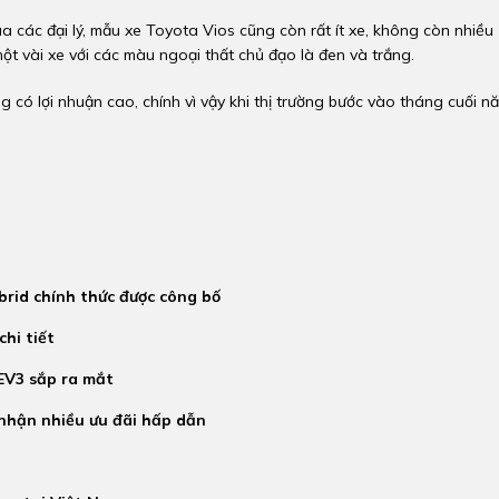
a các đại lý, mẫu xe Toyota Vios cũng còn rất ít xe, không còn nhiều
ột vài xe với các màu ngoại thất chủ đạo là đen và trắng.
g có lợi nhuận cao, chính vì vậy khi thị trường bước vào tháng cuối n
rid chính thức được công bố
hi tiết
 EV3 sắp ra mắt
nhận nhiều ưu đãi hấp dẫn