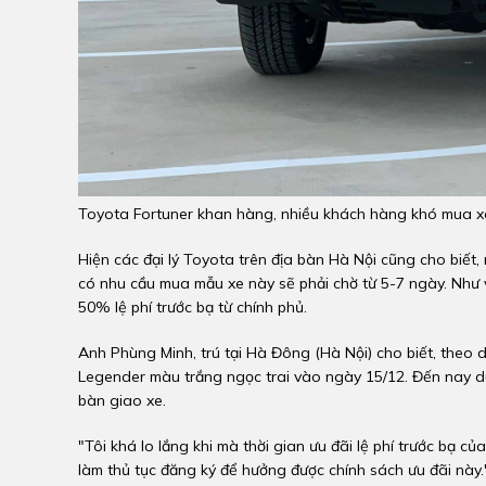
Toyota Fortuner khan hàng, nhiều khách hàng khó mua xe
Hiện các đại lý Toyota trên địa bàn Hà Nội cũng cho biế
có nhu cầu mua mẫu xe này sẽ phải chờ từ 5-7 ngày. Như 
50% lệ phí trước bạ từ chính phủ.
Anh Phùng Minh, trú tại Hà Đông (Hà Nội) cho biết, theo 
Legender màu trắng ngọc trai vào ngày 15/12. Đến nay dù
bàn giao xe.
"Tôi khá lo lắng khi mà thời gian ưu đãi lệ phí trước bạ c
làm thủ tục đăng ký để hưởng được chính sách ưu đãi này."