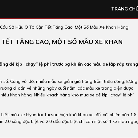
TRANG CH
 Cầu Sở Hữu Ô Tô Cận Tết Tăng Cao, Một Số Mẫu Xe Khan Hàng
 TẾT TĂNG CAO, MỘT SỐ MẪU XE KHAN
ng để kịp “chạy” lệ phí trước bạ khiến các mẫu xe lắp ráp trong
 số. Cùng với đó, nhiều mẫu xe giảm giá hàng trăm triệu đồng, lượng
 trường đi dần về những ngày cuối năm, các mẫu xe trong diện được
 hiệu khan hàng. Nhiều khách hàng khó mua xe để kịp "chạy" lệ phí
c biết, mẫu xe Hyundai Tucson hiện khá khan xe, đối với phiên bản 1.6
n 2.0 xăng đặc biệt và 2.0 dầu đặc biệt chỉ còn một số ít xe màu ngoạ