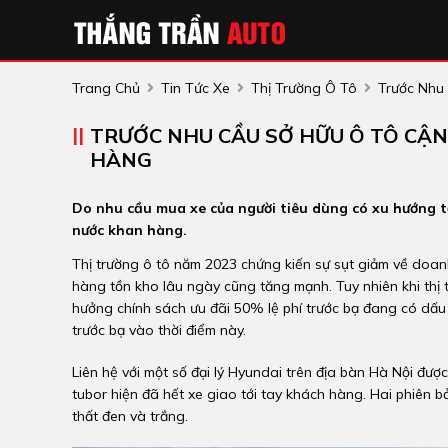
Trang Chủ
Tin Tức Xe
Thị Trường Ô Tô
Trước Nhu
TRƯỚC NHU CẦU SỞ HỮU Ô TÔ CẬN
HÀNG
Do nhu cầu mua xe của người tiêu dùng có xu hướng tă
nước khan hàng.
Thị trường ô tô năm 2023 chứng kiến sự sụt giảm về doanh
hàng tồn kho lâu ngày cũng tăng mạnh. Tuy nhiên khi thị
hưởng chính sách ưu đãi 50% lệ phí trước bạ đang có dấu
trước bạ vào thời điểm này.
Liên hệ với một số đại lý Hyundai trên địa bàn Hà Nội đượ
tubor hiện đã hết xe giao tới tay khách hàng. Hai phiên bả
thất đen và trắng.