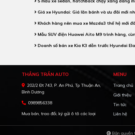
5 mẫu xe sedan, hatchback chạy xăng đáng m
Giá xe Hyundai: Giá lăn bánh và ưu đãi mới n
Khách hàng nên mua xe Mazda3 thế hệ mới đã 
Mẫu SUV điện Huawei Aito M9 trình hàng, cùn
Doanh số bán xe Kia K3 dẫn trước Hyundai El
THẮNG TRẦN AUTO
MENU
202/2 Đt 743, P. An Phú, Tp Thuận An,
Trang chủ
Bình Dương
Giới thiệu
0989856338
Tin tức
Mua bán, trao đổi, ký gửi ô tô các loại
Liên hệ
Bản quyền t