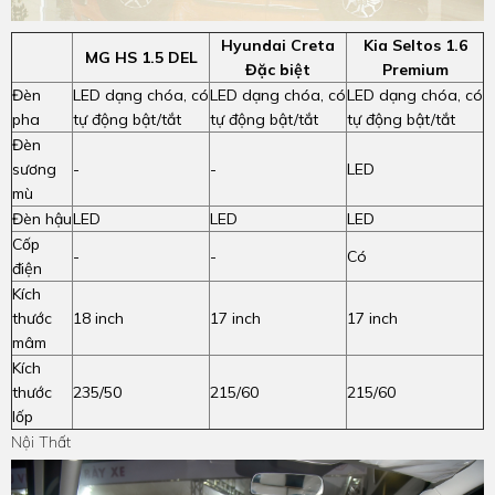
Hyundai Creta
Kia Seltos 1.6
MG HS 1.5 DEL
Đặc biệt
Premium
Đèn
LED dạng chóa, có
LED dạng chóa, có
LED dạng chóa, có
pha
tự động bật/tắt
tự động bật/tắt
tự động bật/tắt
Đèn
sương
-
-
LED
mù
Đèn hậu
LED
LED
LED
Cốp
-
-
Có
điện
Kích
thước
18 inch
17 inch
17 inch
mâm
Kích
thước
235/50
215/60
215/60
lốp
Nội Thất