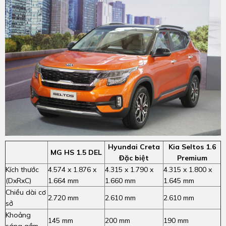
Hyundai Creta
Kia Seltos 1.6
MG HS 1.5 DEL
Đặc biệt
Premium
Kích thước
4.574 x 1.876 x
4.315 x 1.790 x
4.315 x 1.800 x
(DxRxC)
1.664 mm
1.660 mm
1.645 mm
Chiều dài cơ
2.720 mm
2.610 mm
2.610 mm
sở
Khoảng
145 mm
200 mm
190 mm
sáng gầm