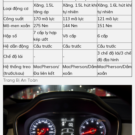
Xăng, 1.5L
Xăng, 1.5L hút khí
Xăng, 1.6L hút khí
Loại động cơ
tăng áp
tự nhiên
tự nhiên
Công suất
170 mã lực
113 mã lực
121 mã lực
Mô-men xoắn
275 Nm
144 Nm
151 Nm
7 cấp ly hợp
Hộp số
Vô cấp
6 cấp
kép ướt
Hệ dẫn động
Cầu trước
Cầu trước
Cầu trước
3 chế độ lái/3 chế
Chế độ lái
-
-
độ địa hình
Hệ thống treo
MacPherson/
MacPherson/Dầm
MacPherson/Dầm
(trước/sau)
Đa liên kết
xoắn
xoắn
Trang Bị An Toàn