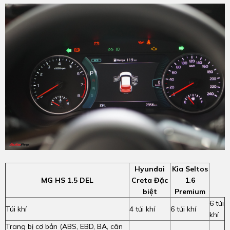
Hyundai
Kia Seltos
MG HS 1.5 DEL
Creta Đặc
1.6
biệt
Premium
6 túi
Túi khí
4 túi khí
6 túi khí
khí
Trang bị cơ bản (ABS, EBD, BA, cân