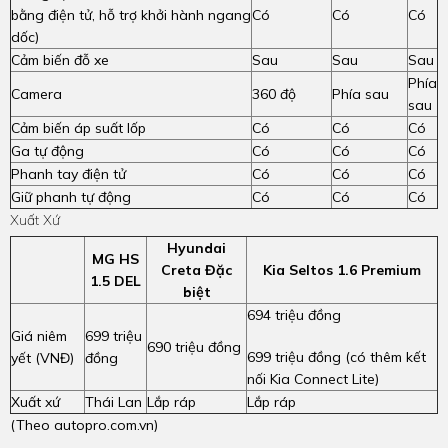
bằng điện tử, hỗ trợ khởi hành ngang
Có
Có
Có
dốc)
Cảm biến đỗ xe
Sau
Sau
Sau
Phía
Camera
360 độ
Phía sau
sau
Cảm biến áp suất lốp
Có
Có
Có
Ga tự động
Có
Có
Có
Phanh tay điện tử
Có
Có
Có
Giữ phanh tự động
Có
Có
Có
Xuất Xứ
Hyundai
MG HS
Creta Đặc
Kia Seltos 1.6 Premium
1.5 DEL
biệt
694 triệu đồng
Giá niêm
699 triệu
690 triệu đồng
699 triệu đồng (có thêm kết
yết (VNĐ)
đồng
nối Kia Connect Lite)
Xuất xứ
Thái Lan
Lắp ráp
Lắp ráp
(Theo
autopro.com.vn
)