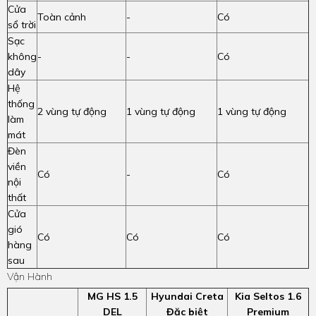
Cửa
Toàn cảnh
-
Có
sổ trời
Sạc
không
-
-
Có
dây
Hệ
thống
2 vùng tự động
1 vùng tự động
1 vùng tự động
làm
mát
Đèn
viền
Có
-
Có
nội
thất
Cửa
gió
Có
Có
Có
hàng
sau
Vận Hành
MG HS 1.5
Hyundai Creta
Kia Seltos 1.6
DEL
Đặc biệt
Premium