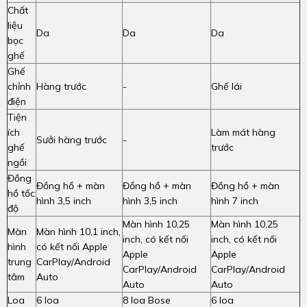
Chất
liệu
Da
Da
Da
bọc
ghế
Ghế
chỉnh
Hàng trước
-
Ghế lái
điện
Tiện
ích
Làm mát hàng
Sưởi hàng trước
-
ghế
trước
ngồi
Đồng
Đồng hồ + màn
Đồng hồ + màn
Đồng hồ + màn
hồ tốc
hình 3,5 inch
hình 3,5 inch
hình 7 inch
độ
Màn hình 10,25
Màn hình 10,25
Màn
Màn hình 10,1 inch,
inch, có kết nối
inch, có kết nối
hình
có kết nối Apple
Apple
Apple
trung
CarPlay/Android
CarPlay/Android
CarPlay/Android
tâm
Auto
Auto
Auto
Loa
6 loa
8 loa Bose
6 loa