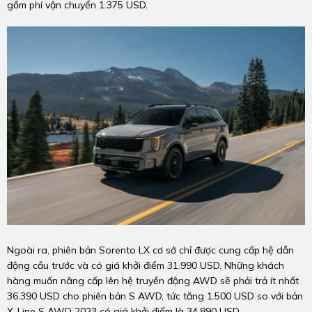
gồm phí vận chuyển 1.375 USD.
Ngoài ra, phiên bản Sorento LX cơ sở chỉ được cung cấp hệ dẫn
động cầu trước và có giá khởi điểm 31.990 USD. Những khách
hàng muốn nâng cấp lên hệ truyền động AWD sẽ phải trả ít nhất
36.390 USD cho phiên bản S AWD, tức tăng 1.500 USD so với bản
X-Line S AWD 2023 có giá khởi điểm là 34.890 USD.