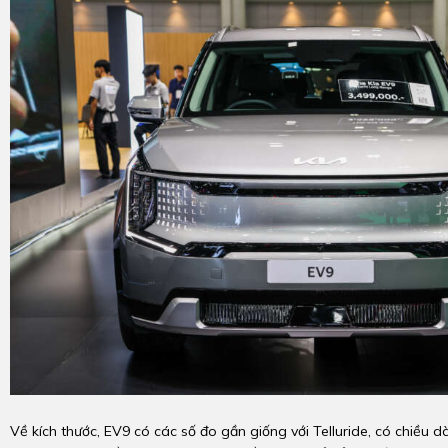
Về kích thước, EV9 có các số đo gần giống với Telluride, có chiều d