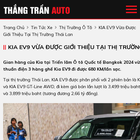
Trang Chủ
Tin Tức Xe
Thị Trường Ô Tô
KIA EV9 Vừa Được
Giới Thiệu Tại Thị Trường Thái Lan
KIA EV9 VỪA ĐƯỢC GIỚI THIỆU TẠI THỊ TRƯỜ
Gian hàng của Kia tại Triển lãm Ô tô Quốc tế Bangkok 2024 v
thuần điện 3 hàng ghế Kia EV9 đi được 680 KM/lần sạc.
Tại thị trường Thái Lan, KIA EV9 được phân phối với 2 phiên bản l
và KIA EV9 GT-Line AWD, đi kèm giá bán lần lượt là 3,499 triệu bah
và 3,899 triệu baht (tương đương 2,66 tỷ đồng).