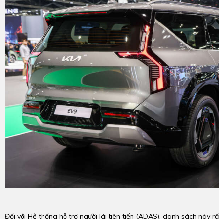
Đối với Hệ thống hỗ trợ người lái tiên tiến (ADAS), danh sách này r