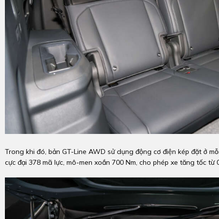
Trong khi đó, bản GT-Line AWD sử dụng động cơ điện kép đặt ở mỗi 
cực đại 378 mã lực, mô-men xoắn 700 Nm, cho phép xe tăng tốc từ 0