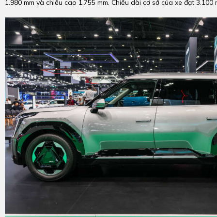
1.980 mm và chiều cao 1.755 mm. Chiều dài cơ sở của xe đạt 3.100