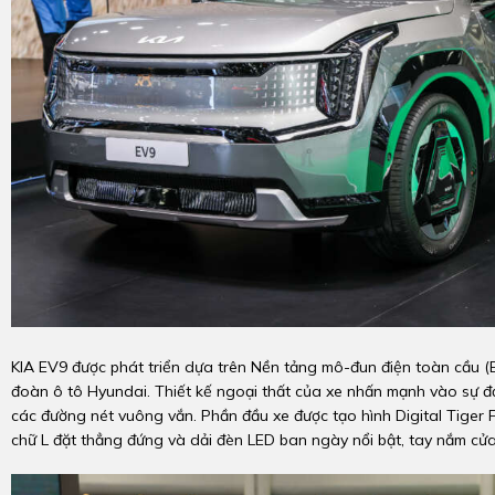
KIA EV9 được phát triển dựa trên Nền tảng mô-đun điện toàn cầu 
đoàn ô tô Hyundai. Thiết kế ngoại thất của xe nhấn mạnh vào sự đ
các đường nét vuông vắn. Phần đầu xe được tạo hình Digital Tiger F
chữ L đặt thẳng đứng và dải đèn LED ban ngày nổi bật, tay nắm cửa