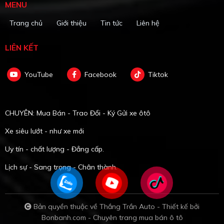
MENU
Trang chủ
Giới thiệu
Tin tức
Liên hệ
LIÊN KẾT
YouTube
Facebook
Tiktok
CHUYÊN: Mua Bán - Trao Đổi - Ký Gửi xe ôtô
Xe siêu lướt - như xe mới
Uy tín - chất lượng - Đẳng cấp.
Lịch sự - Sang trọng - Chân thành.
Bản quyền thuộc về Thắng Trần Auto -
Thiết kế bởi
Bonbanh.com - Chuyên trang mua bán ô tô