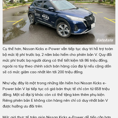
Cụ thể hơn, Nissan Kicks e-Power vẫn tiếp tục duy trì hỗ trợ toàn
bộ mức lệ phí trước bạ, 2 năm bảo hiểm cho phiên bản V. Quy đổi
mức phí trước bạ người dùng có thể tiết kiệm tới 86 triệu đồng,
ngoài ra tùy theo chính sách bán hàng của đại lý nếu cộng dồn
sẽ có mức giảm cao nhất lên tới 200 triệu đồng.
Như vậy, đây là một trong những lần hiếm hoi Nissan Kicks e-
Power bản V lại tiếp tục có giá bán thực tế chỉ còn từ 658 triệu
đồng. Một số đại lý khác còn có thể tặng kèm thêm phụ kiện.
Riêng phiên bản E không còn hàng nên chỉ có duy nhất bản V
được hưởng ưu đãi trên.
Mức giá thực tế trên giúp Nissan Kicks e-Power dễ tiếp cận hơn