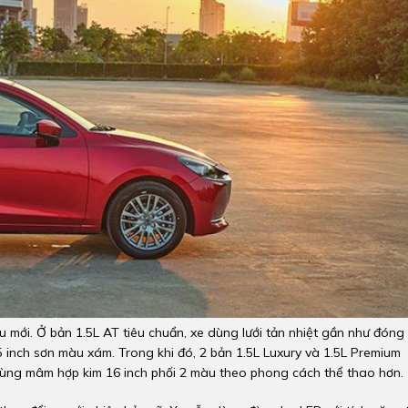
u mới. Ở bản 1.5L AT tiêu chuẩn, xe dùng lưới tản nhiệt gần như đóng
5 inch sơn màu xám. Trong khi đó, 2 bản 1.5L Luxury và 1.5L Premium
 cùng mâm hợp kim 16 inch phối 2 màu theo phong cách thể thao hơn.