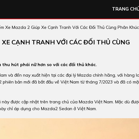
TRANG CH
iểm Xe Mazda 2 Giúp Xe Cạnh Tranh Với Các Đối Thủ Cùng Phân Khúc
ÚP XE CẠNH TRANH VỚI CÁC ĐỐI THỦ CÙNG
thu hút phái nữ hơn so với các đối thủ khác.
 và đến nay xuất hiện tại các đại lý Mazda chính hãng, với hàng l
2 phiên bản mới đã bắt đầu về Việt Nam từ tháng 7/2023 và đã có mặ
ới này được cập nhật trên trang chủ của Mazda Việt Nam. Mặc dù đượ
n này chỉ áp dụng cho Mazda2 Sedan ở Việt Nam.