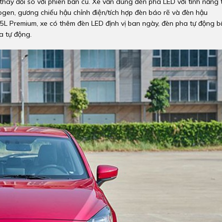
hay đổi so với phiên bản cũ. Xe vẫn dùng đèn pha LED với tính năng 
gen, gương chiếu hậu chỉnh điện/tích hợp đèn báo rẽ và đèn hậu
.5L Premium, xe có thêm đèn LED định vị ban ngày, đèn pha tự động b
a tự động.