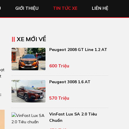
Ủ
GIỚI THIỆU
TIN TỨC XE
LIÊN HỆ
XE MỚI VỀ
Peugeot 2008 GT Line 1.2 AT
600 Triệu
oạt
t
Peugeot 3008 1.6 AT
c
570 Triệu
VinFast Lux SA 2.0 Tiêu
Chuẩn