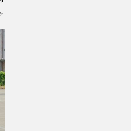
tự
ật