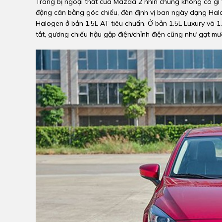
Trang bị ngoại thất của Mazda 2 nhìn chung không có gì t
động cân bằng góc chiếu, đèn định vị ban ngày dạng Halo
Halogen ở bản 1.5L AT tiêu chuẩn. Ở bản 1.5L Luxury và 1
tắt, gương chiếu hậu gập điện/chỉnh điện cũng như gạt mư