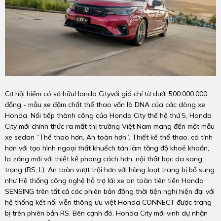
Cơ hội hiếm có sở hữuHonda Cityvới giá chỉ từ dưới 500.000.000
đồng - mẫu xe đậm chất thể thao vốn là DNA của các dòng xe
Honda. Nối tiếp thành công của Honda City thế hệ thứ 5, Honda
City mới chính thức ra mắt thị trường Việt Nam mang đến một mẫu
xe sedan “Thể thao hơn, An toàn hơn”. Thiết kế thể thao, cá tính
hơn với tạo hình ngoại thất khuếch tán làm tăng độ khoẻ khoắn,
la zăng mới với thiết kế phong cách hơn, nội thất bọc da sang
trọng (RS, L). An toàn vượt trội hơn với hàng loạt trang bị bổ sung
như Hệ thống công nghệ hỗ trợ lái xe an toàn tiên tiến Honda
SENSING trên tất cả các phiên bản đồng thời tiện nghi hiện đại với
hệ thống kết nối viễn thông ưu việt Honda CONNECT được trang
bị trên phiên bản RS. Bên cạnh đó, Honda City mới vinh dự nhận