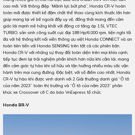
cao mới. Với thông điệp “Mãnh lực bứt phá”, Honda CR-V hoàn
toàn mới được thiết kế đậm chất thể thao cùng kích thước lớn hơn
giúp mang lại vẻ bề ngoài đầy uy vệ, đồng thời mang đến cảm
giác lái mạnh mẽ hứng khởi với động cơ tăng áp 1.5L VTEC
TURBO, sản sinh công suất cực đại 188 Hp/6.000 rpm, tiện nghi tối
đa với hệ thống kết nối viễn thông ưu việt Honda CONNECT và an
toàn tiên tiến với Honda SENSING trên tất cả các phiên bản.
Honda CR-V với những sự thay đổi toàn diện trên mọi khía cạnh,
tiếp tục đem lại trải nghiệm phấn khích hơn nữa khi cầm lái, mang
đến cảm giác tự hào khi sở hữu và tận hưởng nhiều màu sắc vận
hành trên mọi cung đường. Đặc biệt, với số điểm cao nhất, Honda
CR-V tự hào khi được vinh danh với 2 Giải thưởng danh giá “Ô tô
của năm 2023” toàn thị trường và “Ô tô của năm 2023” phân
khúc xe Crossover cỡ C do báo VnExpress tổ chức.
Honda BR-V