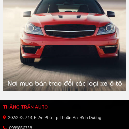
THẮNG TRẦN AUTO
202/2 Đt 743, P. An Phú, Tp Thuận An, Bình Dương
0989856338