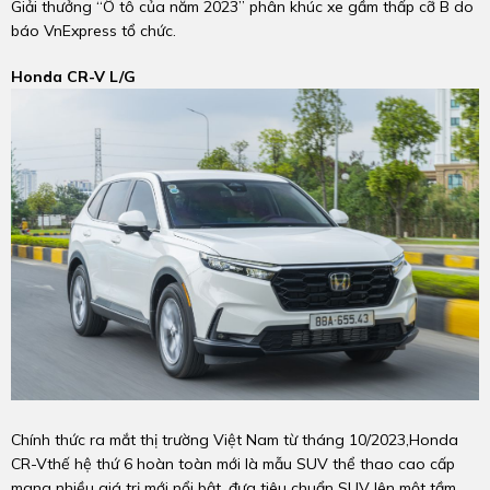
Giải thưởng “Ô tô của năm 2023” phân khúc xe gầm thấp cỡ B do
báo VnExpress tổ chức.
Honda CR-V L/G
Chính thức ra mắt thị trường Việt Nam từ tháng 10/2023,Honda
CR-Vthế hệ thứ 6 hoàn toàn mới là mẫu SUV thể thao cao cấp
mang nhiều giá trị mới nổi bật, đưa tiêu chuẩn SUV lên một tầm