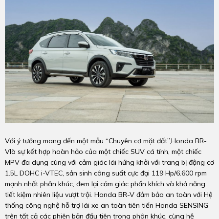
Với ý tưởng mang đến một mẫu “Chuyên cơ mặt đất”,Honda BR-
Vlà sự kết hợp hoàn hảo của một chiếc SUV cá tính, một chiếc
MPV đa dụng cùng với cảm giác lái hứng khởi với trang bị động cơ
1.5L DOHC i-VTEC, sản sinh công suất cực đại 119 Hp/6.600 rpm
mạnh nhất phân khúc, đem lại cảm giác phấn khích và khả năng
tiết kiệm nhiên liệu vượt trội. Honda BR-V đảm bảo an toàn với Hệ
thống công nghệ hỗ trợ lái xe an toàn tiên tiến Honda SENSING
trên tất cả các phiên bản đầu tiên trong phân khúc, cùng hệ