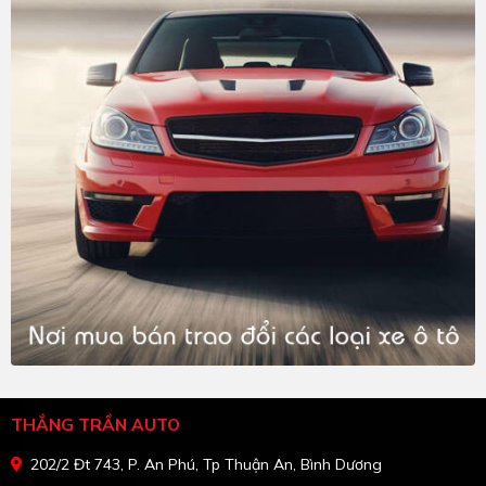
THẮNG TRẦN AUTO
202/2 Đt 743, P. An Phú, Tp Thuận An, Bình Dương