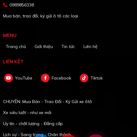
0989856338
Mua bán, trao đổi, ký gửi ô tô các loại
MENU
Trang chủ
Giới thiệu
Tin tức
Liên hệ
LIÊN KẾT
YouTube
Facebook
Tiktok
CHUYÊN: Mua Bán - Trao Đổi - Ký Gửi xe ôtô
Xe siêu lướt - như xe mới
Uy tín - chất lượng - Đẳng cấp.
Lịch sự - Sang trọng - Chân thành.