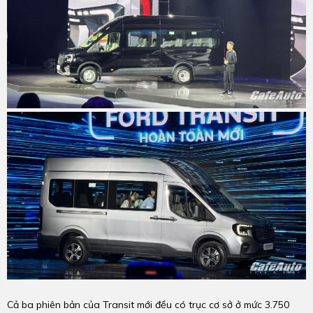
Cả ba phiên bản của Transit mới đều có trục cơ sở ở mức 3.750