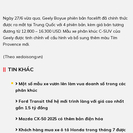
Ngày 27/6 vừa qua, Geely Boyue phiên bản facelift đã chính thức
được ra mắt tại Trung Quốc với 4 phiên bản, kèm giá bán tương
đương từ 12.800 – 16.300 USD. Mẫu xe phân khúc C-SUV của
Geely được tinh chỉnh về cấu hình và bổ sung thêm màu Tím
Provence mới.
(Theo
xedoisong.vn
)
TIN KHÁC
Một số mẫu xe vươn lên làm vua doanh số trong các
phân khúc
Ford Transit thế hệ mới trình làng với giá cao nhất
gần 1.5 tỷ đồng
Mazda CX-50 2025 có thêm bản điện hóa
Khách hàng mua xe ô tô Honda trong tháng 7 được