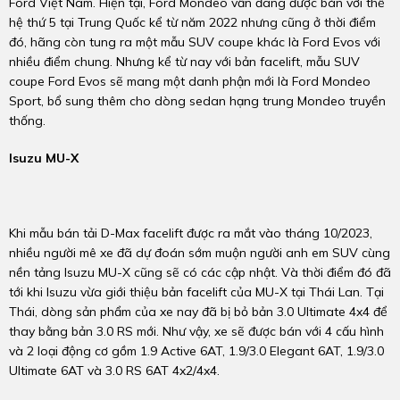
Ford Việt Nam. Hiện tại, Ford Mondeo vẫn đang được bán với thế
hệ thứ 5 tại Trung Quốc kể từ năm 2022 nhưng cũng ở thời điểm
đó, hãng còn tung ra một mẫu SUV coupe khác là Ford Evos với
nhiều điểm chung. Nhưng kể từ nay với bản facelift, mẫu SUV
coupe Ford Evos sẽ mang một danh phận mới là Ford Mondeo
Sport, bổ sung thêm cho dòng sedan hạng trung Mondeo truyền
thống.
Isuzu MU-X
Khi mẫu bán tải D-Max facelift được ra mắt vào tháng 10/2023,
nhiều người mê xe đã dự đoán sớm muộn người anh em SUV cùng
nền tảng Isuzu MU-X cũng sẽ có các cập nhật. Và thời điểm đó đã
tới khi Isuzu vừa giới thiệu bản facelift của MU-X tại Thái Lan. Tại
Thái, dòng sản phẩm của xe nay đã bị bỏ bản 3.0 Ultimate 4x4 để
thay bằng bản 3.0 RS mới. Như vậy, xe sẽ được bán với 4 cấu hình
và 2 loại động cơ gồm 1.9 Active 6AT, 1.9/3.0 Elegant 6AT, 1.9/3.0
Ultimate 6AT và 3.0 RS 6AT 4x2/4x4.