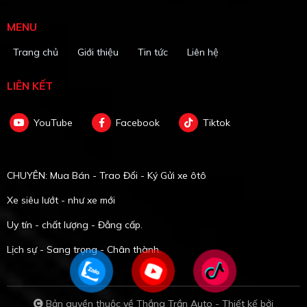
MENU
Trang chủ
Giới thiệu
Tin tức
Liên hệ
LIÊN KẾT
YouTube
Facebook
Tiktok
CHUYÊN: Mua Bán - Trao Đổi - Ký Gửi xe ôtô
Xe siêu lướt - như xe mới
Uy tín - chất lượng - Đẳng cấp.
Lịch sự - Sang trọng - Chân thành.
Bản quyền thuộc về Thắng Trần Auto -
Thiết kế bởi