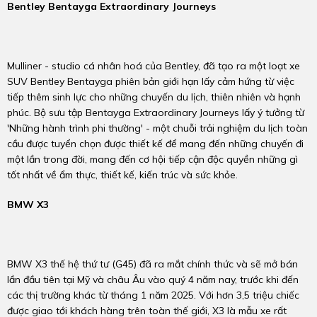
Bentley Bentayga Extraordinary Journeys
Mulliner - studio cá nhân hoá của Bentley, đã tạo ra một loạt xe
SUV Bentley Bentayga phiên bản giới hạn lấy cảm hứng từ việc
tiếp thêm sinh lực cho những chuyến du lịch, thiên nhiên và hạnh
phúc. Bộ sưu tập Bentayga Extraordinary Journeys lấy ý tưởng từ
'Những hành trình phi thường' - một chuỗi trải nghiệm du lịch toàn
cầu được tuyển chọn được thiết kế để mang đến những chuyến đi
một lần trong đời, mang đến cơ hội tiếp cận độc quyền những gì
tốt nhất về ẩm thực, thiết kế, kiến ​​trúc và sức khỏe.
BMW X3
BMW X3 thế hệ thứ tư (G45) đã ra mắt chính thức và sẽ mở bán
lần đầu tiên tại Mỹ và châu Âu vào quý 4 năm nay, trước khi đến
các thị trường khác từ tháng 1 năm 2025. Với hơn 3,5 triệu chiếc
được giao tới khách hàng trên toàn thế giới, X3 là mẫu xe rất