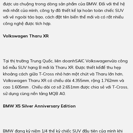
được ưa chuộng trong dòng sản phẩm của BMW. Đối với thế hệ
mới nhất của mình, công ty đã thiết kế lại hoàn toàn chiếc SUV
với vẻ ngoài táo bạo, cách đặt tên biến thể mới và có rất nhiều
công nghệ được tích hợp.
Volkswagen Tharu XR
Tại thị trường Trung Quốc, liên doanhSAIC Volkswagenvừa công
bố mẫu SUV hạng B mới là Tharu XR. Được thiết kếđể thu hẹp
khoảng cách giữa T-Cross nhỏ hơn một chút và Tharu lớn hơn,
Volkswagen Tharu XR có chiều dài 4.355mm, rộng 1.762mm và
cao 1.605mm . Chiều dài cơ sở 2.651mm được chia sẻ với T-Cross,
sử dụng cùng nền tảng MQB A0.
BMW X5 Silver Anniversary Edition
BMW đang kỷ niệm 1/4 thế kỷ chiếc SUV đầu tiên của mình khi