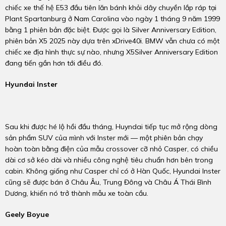
chiếc xe thế hệ E53 đầu tiên lăn bánh khỏi dây chuyền lắp ráp tại
Plant Spartanburg ở Nam Carolina vào ngày 1 tháng 9 năm 1999
bằng 1 phiên bản đặc biệt. Được gọi là Silver Anniversary Edition,
phiên bản X5 2025 này dựa trên xDrive40i. BMW vẫn chưa có một
chiếc xe địa hình thực sự nào, nhưng X5Silver Anniversary Edition
đang tiến gần hơn tới điều đó.
Hyundai Inster
Sau khi được hé lộ hồi đầu tháng, Huyndai tiếp tục mở rộng dòng
sản phẩm SUV của mình với Inster mới — một phiên bản chạy
hoàn toàn bằng điện của mẫu crossover cỡ nhỏ Casper, có chiều
dài cơ sở kéo dài và nhiều công nghệ tiêu chuẩn hơn bên trong
cabin. Không giống như Casper chỉ có ở Hàn Quốc, Hyundai Inster
cũng sẽ được bán ở Châu Âu, Trung Đông và Châu Á Thái Bình
Dương, khiến nó trở thành mẫu xe toàn cầu.
Geely Boyue