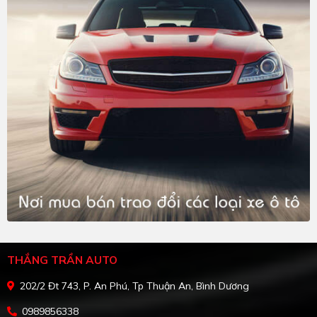
THẮNG TRẦN AUTO
202/2 Đt 743, P. An Phú, Tp Thuận An, Bình Dương
0989856338