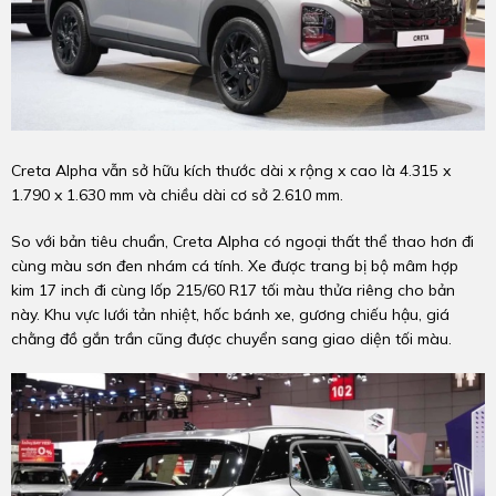
Creta Alpha vẫn sở hữu kích thước dài x rộng x cao là 4.315 x
1.790 x 1.630 mm và chiều dài cơ sở 2.610 mm.
So với bản tiêu chuẩn, Creta Alpha có ngoại thất thể thao hơn đi
cùng màu sơn đen nhám cá tính. Xe được trang bị bộ mâm hợp
kim 17 inch đi cùng lốp 215/60 R17 tối màu thửa riêng cho bản
này. Khu vực lưới tản nhiệt, hốc bánh xe, gương chiếu hậu, giá
chằng đồ gắn trần cũng được chuyển sang giao diện tối màu.