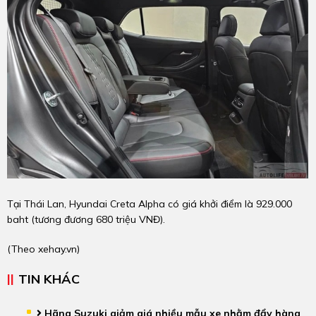
Tại Thái Lan, Hyundai Creta Alpha có giá khởi điểm là 929.000
baht (tương đương 680 triệu VNĐ).
(Theo
xehay.vn
)
TIN KHÁC
Hãng Suzuki giảm giá nhiều mẫu xe nhằm đẩy hàng