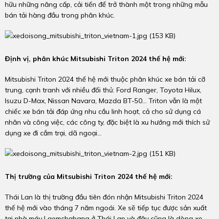
hữu những nâng cấp, cải tiến để trở thành một trong những mẫu
bán tải hàng đầu trong phân khúc.
Định vị, phân khúc Mitsubishi Triton 2024 thế hệ mới:
Mitsubishi Triton 2024 thế hệ mới thuộc phân khúc xe bán tải cỡ
trung, cạnh tranh với nhiều đối thủ: Ford Ranger, Toyota Hilux,
Isuzu D-Max, Nissan Navara, Mazda BT-50… Triton vẫn là một
chiếc xe bán tải đáp ứng nhu cầu linh hoạt, cả cho sử dụng cá
nhân và công việc, các công ty, đặc biệt là xu hướng mới thích sử
dụng xe đi cắm trại, dã ngoại…
Thị trường của Mitsubishi Triton 2024 thế hệ mới:
Thái Lan là thị trường đầu tiên đón nhận Mitsubishi Triton 2024
thế hệ mới vào tháng 7 năm ngoái. Xe sẽ tiếp tục được sản xuất
tại nhà máy Laemchabang ở Thái Lan và đây cũng là dòng xe