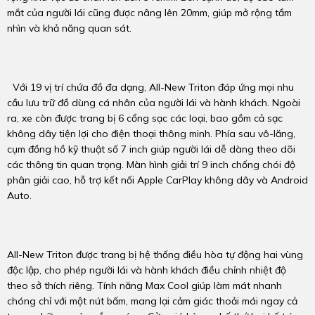
mắt của người lái cũng được nâng lên 20mm, giúp mở rộng tầm
nhìn và khả năng quan sát.
Với 19 vị trí chứa đồ đa dạng, All-New Triton đáp ứng mọi nhu
cầu lưu trữ đồ dùng cá nhân của người lái và hành khách. Ngoài
ra, xe còn được trang bị 6 cổng sạc các loại, bao gồm cả sạc
không dây tiện lợi cho điện thoại thông minh. Phía sau vô-lăng,
cụm đồng hồ kỹ thuật số 7 inch giúp người lái dễ dàng theo dõi
các thông tin quan trọng. Màn hình giải trí 9 inch chống chói độ
phân giải cao, hỗ trợ kết nối Apple CarPlay không dây và Android
Auto.
All-New Triton được trang bị hệ thống điều hòa tự động hai vùng
độc lập, cho phép người lái và hành khách điều chỉnh nhiệt độ
theo sở thích riêng. Tính năng Max Cool giúp làm mát nhanh
chóng chỉ với một nút bấm, mang lại cảm giác thoải mái ngay cả