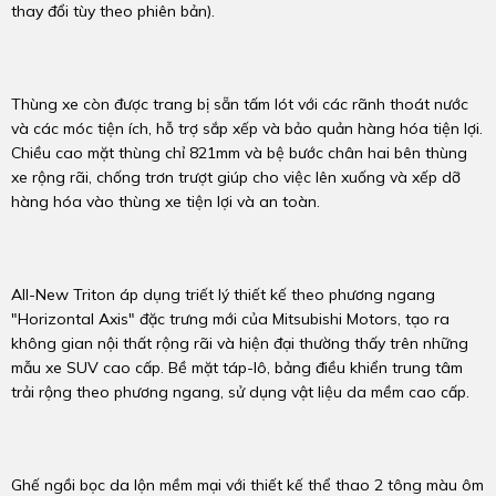
thay đổi tùy theo phiên bản).
Thùng xe còn được trang bị sẵn tấm lót với các rãnh thoát nước
và các móc tiện ích, hỗ trợ sắp xếp và bảo quản hàng hóa tiện lợi.
Chiều cao mặt thùng chỉ 821mm và bệ bước chân hai bên thùng
xe rộng rãi, chống trơn trượt giúp cho việc lên xuống và xếp dỡ
hàng hóa vào thùng xe tiện lợi và an toàn.
All-New Triton áp dụng triết lý thiết kế theo phương ngang
"Horizontal Axis" đặc trưng mới của Mitsubishi Motors, tạo ra
không gian nội thất rộng rãi và hiện đại thường thấy trên những
mẫu xe SUV cao cấp. Bề mặt táp-lô, bảng điều khiển trung tâm
trải rộng theo phương ngang, sử dụng vật liệu da mềm cao cấp.
Ghế ngồi bọc da lộn mềm mại với thiết kế thể thao 2 tông màu ôm