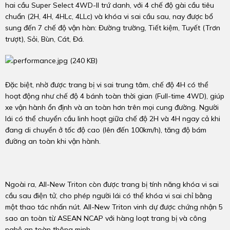
hai cầu Super Select 4WD-II trứ danh, với 4 chế độ gài cầu tiêu
chuẩn (2H, 4H, 4HLc, 4LLc) và khóa vi sai cầu sau, nay được bổ
sung đến 7 chế độ vận hàn: Đường trường, Tiết kiệm, Tuyết (Trơn
trượt), Sỏi, Bùn, Cát, Đá.
Đặc biệt, nhờ được trang bị vi sai trung tâm, chế độ 4H có thể
hoạt động như chế độ 4 bánh toàn thời gian (Full-time 4WD), giúp
xe vận hành ổn định và an toàn hơn trên mọi cung đường. Người
lái có thể chuyển cầu linh hoạt giữa chế độ 2H và 4H ngay cả khi
đang di chuyển ở tốc độ cao (lên đến 100km/h), tăng độ bám
đường an toàn khi vận hành.
Ngoài ra, All-New Triton còn được trang bị tính năng khóa vi sai
cầu sau điện tử, cho phép người lái có thể khóa vi sai chỉ bằng
một thao tác nhấn nút. All-New Triton vinh dự được chứng nhận 5
sao an toàn từ ASEAN NCAP với hàng loạt trang bị và công
nghệ an toàn thông minh.