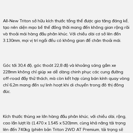
All-New Triton sở hữu kích thước tổng thể được gia tăng đáng kể,
tạo nên diện mạo bề thế đồng thời mang đến không gian rộng rãi
và thoải mái hàng đầu phân khúc. Với chiều dài cơ sở lên đến
3.130mm, mọi vị trí ngồi đều có không gian để chân thoải mái.
Góc tới 30,4 độ, góc thoát 22,8 độ và khoảng sáng gầm xe
228mm không chỉ giúp xe dễ dàng chinh phục các cung đường
off-road đầy thử thách, mà còn kết hợp cùng bán kính quay vòng
chỉ 6,2m mang đến sự linh hoạt khi di chuyển trong đô thị đông
đúc.
Kích thước thùng xe lớn hàng đầu phân khúc, với chiều dài, rộng,
cao lần lượt là (1.470 x 1.545 x 520)mm, cùng khả năng tải trọng
lên đến 740kg (phiên bản Triton 2WD AT Premium, tải trọng sẽ