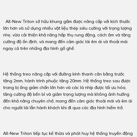
All-New Triton sở hữu khung gầm được nâng cấp với kích thước
lớn hơn và sử dụng nhiều vật liệu thép siêu cường với trọng lượng
nhẹ, vừa cải thiện khả năng hấp thụ rung động, cách âm và tăng
cường độ ổn định, và mang đến cảm giác lái êm ái và thoải mái
ngay cả trên những địa hình gồ ghề.
Hệ thống treo nâng cấp với đường kính thanh cân bằng trước
tăng 2mm, hành trình phuộc tăng 20mm. Hệ thống treo sau được
trang bị ống giảm chấn lớn hơn và các lá nhíp được tối ưu hóa,
tăng cường độ bền bỉ và giảm trọng lượng mà không ảnh hưởng
đến khả năng chuyên chở, mang đến cảm giác thoải mái và êm ái
cho người lái lẫn hành khách khi đi qua các địa hình hiểm trở.
All-New Triton tiếp tục kế thừa và phát huy hệ thống truyền động