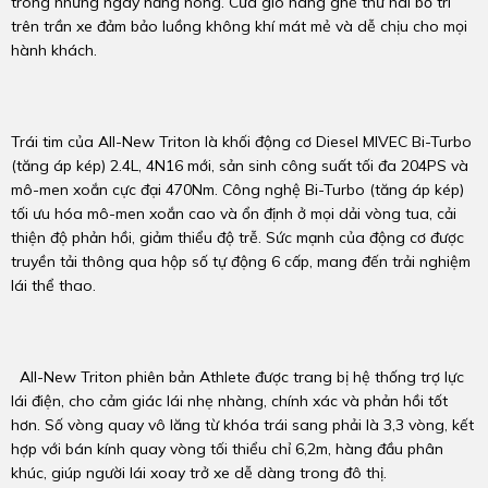
trong những ngày nắng nóng. Cửa gió hàng ghế thứ hai bố trí
trên trần xe đảm bảo luồng không khí mát mẻ và dễ chịu cho mọi
hành khách.
Trái tim của All-New Triton là khối động cơ Diesel MIVEC Bi-Turbo
(tăng áp kép) 2.4L, 4N16 mới, sản sinh công suất tối đa 204PS và
mô-men xoắn cực đại 470Nm. Công nghệ Bi-Turbo (tăng áp kép)
tối ưu hóa mô-men xoắn cao và ổn định ở mọi dải vòng tua, cải
thiện độ phản hồi, giảm thiểu độ trễ. Sức mạnh của động cơ được
truyền tải thông qua hộp số tự động 6 cấp, mang đến trải nghiệm
lái thể thao.
All-New Triton phiên bản Athlete được trang bị hệ thống trợ lực
lái điện, cho cảm giác lái nhẹ nhàng, chính xác và phản hồi tốt
hơn. Số vòng quay vô lăng từ khóa trái sang phải là 3,3 vòng, kết
hợp với bán kính quay vòng tối thiểu chỉ 6,2m, hàng đầu phân
khúc, giúp người lái xoay trở xe dễ dàng trong đô thị.