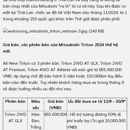
bán chạy nhất của Mitsubishi "ra lò" từ cơ sở này. Sau khi được ra
mắt tại Thái Lan, chiếc xe đã tới Việt Nam vào tháng 11/2024, là 1
trong khoảng 150 quốc gia khác trên Thế giới được phân phối.
Giá bán, các phiên bản của Mitsubishi Triton 2024 thế hệ
mới:
All-New Triton có 3 phiên bản: Triton 2WD AT GLX, Triton 2WD
AT Premium, Triton 4WD AT Athlete với mức giá từ 655.000.000
VNĐ, áp dụng chế độ bảo hành 5 năm hoặc 150.000km tùy điều
kiện nào đến trước. Tuy nhiên khách hàng mua xe trong tháng 9
sẽ được hưởng nhiều ưu đãi như sau:
Phiên bản
Màu
Giá bán
Ưu đãi mua xe từ 11/9 – 30/9*
sắc
(VNĐ)
Triton 2WD
Xám,
655.000.000
- Hỗ trợ tương đương 50% lệ
AT GLX
Đen,
phí trước bạ (Trị giá 20.000.000
Trắng
VNĐ)