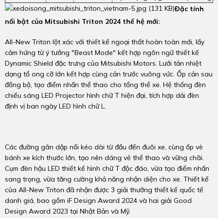
Đặc tính
nổi bật của Mitsubishi Triton 2024 thế hệ mới:
All-New Triton lột xác với thiết kế ngoại thất hoàn toàn mới, lấy
cảm hứng từ ý tưởng "Beast Mode" kết hợp ngôn ngữ thiết kế
Dynamic Shield đặc trưng của Mitsubishi Motors. Lưới tản nhiệt
dạng tổ ong cỡ lớn kết hợp cùng cản trước vuông vức. Ốp cản sau
đồng bộ, tạo điểm nhấn thể thao cho tổng thể xe. Hệ thống đèn
chiếu sáng LED Projector hình chữ T hiện đại, tích hợp dải đèn
định vị ban ngày LED hình chữ L.
Các đường gân dập nổi kéo dài từ đầu đến đuôi xe, cùng ốp vè
bánh xe kích thước lớn, tạo nên dáng vẻ thể thao và vững chãi.
Cụm đèn hậu LED thiết kế hình chữ T độc đáo, vừa tạo điểm nhấn
sang trọng, vừa tăng cường khả năng nhận diện cho xe. Thiết kế
của All-New Triton đã nhận được 3 giải thưởng thiết kế quốc tế
danh giá, bao gồm iF Design Award 2024 và hai giải Good
Design Award 2023 tại Nhật Bản và Mỹ.