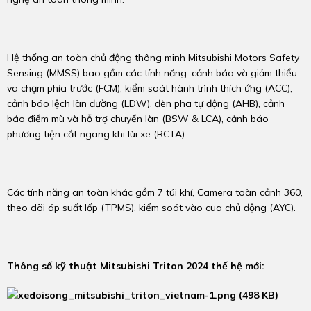
Hệ thống an toàn chủ động thông minh Mitsubishi Motors Safety
Sensing (MMSS) bao gồm các tính năng: cảnh báo và giảm thiểu
va chạm phía trước (FCM), kiểm soát hành trình thích ứng (ACC),
cảnh báo lệch làn đường (LDW), đèn pha tự động (AHB), cảnh
báo điểm mù và hỗ trợ chuyển làn (BSW & LCA), cảnh báo
phương tiện cắt ngang khi lùi xe (RCTA).
Các tính năng an toàn khác gồm 7 túi khí, Camera toàn cảnh 360,
theo dõi áp suất lốp (TPMS), kiểm soát vào cua chủ động (AYC).
Thông số kỹ thuật Mitsubishi Triton 2024 thế hệ mới: