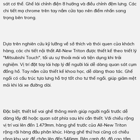
sát cơ thể. Ghế lái chỉnh điện 8 hướng và điều chỉnh đệm lưng. Các
chi tiết mạ chrome trên tay nắm cửa tạo nên điểm nhấn sang
trọng bên trong.
Dựa trên nghiên cứu kỹ lưỡng về sở thích và thói quen của khách
hàng, các chi tiết nội thất All-New Triton được thiết kế theo triết lý
"Mitsubishi Touch", tối ưu sự thoải mái và tiện dụng khi trải
nghiệm. Vị trí đặt tay lái hợp lý để người lái dễ dàng quan sát cụm
đồng hồ. Tay nắm cửa thiết kế khoa học, dễ dàng thao tác. Ghế
ngồi có cấu trúc tựa lưng hỗ trợ tốt cho tư thế ngồi, giúp giảm mệt
mỏi khi lái xe đường dài.
Đặc biệt, thiết kế vai ghế thông minh giúp người ngồi trước dễ
dàng lấy đồ hoặc quan sát phía sau khi cần thiết. Với chiều rộng
vị trí vai lên đến 1.479mm, hàng ghế trước của All-New Triton
rộng rãi hàng đầu phân khúc. Hàng ghế thứ hai cũng có chiều
rộng khu vực để chân lên đến 546mm. Bên cạnh đó, độ cao tầm