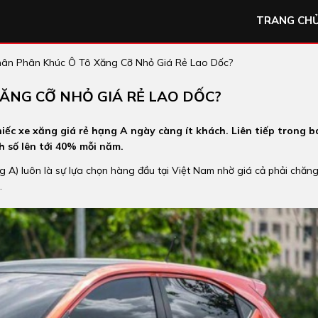
TRANG CH
ân Phân Khúc Ô Tô Xăng Cỡ Nhỏ Giá Rẻ Lao Dốc?
ĂNG CỠ NHỎ GIÁ RẺ LAO DỐC?
ếc xe xăng giá rẻ hạng A ngày càng ít khách. Liên tiếp trong b
 số lên tới 40% mỗi năm.
g A) luôn là sự lựa chọn hàng đầu tại Việt Nam nhờ giá cả phải chăng
.