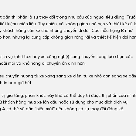
 dần thị phần là sự thay đổi trong nhu cầu của người tiêu dùng. Trướ
t kiệm nhiên liệu. Tuy nhiên, với không gian nhỏ hẹp và thiết kế cũ k
y khách hàng cần xe cho những chuyến đi dài. Các mẫu hạng B như
hơn, nhưng lại cung cấp không gian rộng rãi và thiết kế hiện đại hơn
ịch vụ (như taxi hay xe công nghệ) cũng chuyển sang lựa chọn các
oải mái và khả năng di chuyển ổn định hơn.
 sự chuyển hướng từ xe xăng sang xe điện, từ xe nhỏ gọn sang xe gầ
hơn bao giờ hết.
 trị gia tăng, phân khúc này khó có thể duy trì được thị phần của mìn
 từ khách hàng mua xe lần đầu hoặc sử dụng cho mục đích dịch vụ,
 A có thể sẽ dần "biến mất" nếu không có sự thay đổi đáng kể.