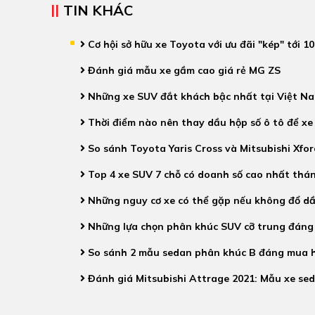
TIN KHÁC
Cơ hội sở hữu xe Toyota với ưu đãi "kép" tới 10
Đánh giá mẫu xe gầm cao giá rẻ MG ZS
Những xe SUV đắt khách bậc nhất tại Việt Na
Thời điểm nào nên thay dầu hộp số ô tô để x
So sánh Toyota Yaris Cross và Mitsubishi Xfor
Top 4 xe SUV 7 chỗ có doanh số cao nhất thán
Những nguy cơ xe có thể gặp nếu không đổ dầ
Những lựa chọn phân khúc SUV cỡ trung đáng
So sánh 2 mẫu sedan phân khúc B đáng mua h
Đánh giá Mitsubishi Attrage 2021: Mẫu xe sed