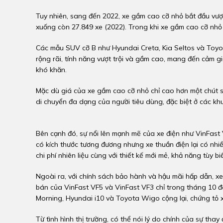
Tuy nhiên, sang đến 2022, xe gầm cao cỡ nhỏ bắt đầu vư
xuống còn 27.849 xe (2022). Trong khi xe gầm cao cỡ nhỏ
Các mẫu SUV cỡ B như Hyundai Creta, Kia Seltos và Toy
rộng rãi, tính năng vượt trội và gầm cao, mang đến cảm gi
khó khăn.
Mặc dù giá của xe gầm cao cỡ nhỏ chỉ cao hơn một chút s
di chuyển đa dạng của người tiêu dùng, đặc biệt ở các khu
Bên cạnh đó, sự nổi lên mạnh mẽ của xe điện như VinFas
có kích thước tương đương nhưng xe thuần điện lại có nhiề
chi phí nhiên liệu cùng với thiết kế mới mẻ, khả năng tùy 
Ngoài ra, với chính sách bảo hành và hậu mãi hấp dẫn, x
bán của VinFast VF5 và VinFast VF3 chỉ trong tháng 10 đ
Morning, Hyundai i10 và Toyota Wigo cộng lại, chứng tỏ x
Từ tình hình thị trường, có thể nói lý do chính của sự tha