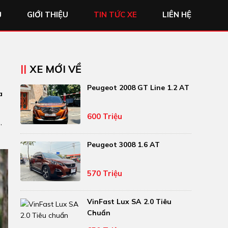
Ủ
GIỚI THIỆU
TIN TỨC XE
LIÊN HỆ
XE MỚI VỀ
Peugeot 2008 GT Line 1.2 AT
a
600 Triệu
,
Peugeot 3008 1.6 AT
570 Triệu
VinFast Lux SA 2.0 Tiêu
Chuẩn