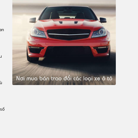
an
u
Dù
 số