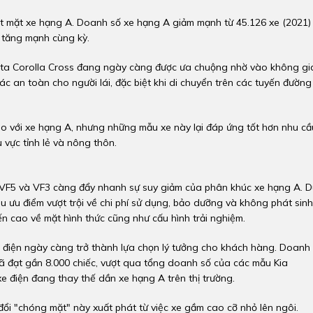
ợt mặt xe hạng A. Doanh số xe hạng A giảm mạnh từ 45.126 xe (2021)
 tăng mạnh cùng kỳ.
ota Corolla Cross đang ngày càng được ưa chuộng nhờ vào không gi
ác an toàn cho người lái, đặc biệt khi di chuyển trên các tuyến đường
o với xe hạng A, nhưng những mẫu xe này lại đáp ứng tốt hơn nhu cầ
 vực tỉnh lẻ và nông thôn.
t VF5 và VF3 càng đẩy nhanh sự suy giảm của phân khúc xe hạng A. 
u ưu điểm vượt trội về chi phí sử dụng, bảo dưỡng và không phát sinh
biến cao về mặt hình thức cũng như cấu hình trải nghiệm.
e điện ngày càng trở thành lựa chọn lý tưởng cho khách hàng. Doanh
ã đạt gần 8.000 chiếc, vượt qua tổng doanh số của các mẫu Kia
e điện đang thay thế dần xe hạng A trên thị trường.
y đổi "chóng mặt" này xuất phát từ việc xe gầm cao cỡ nhỏ lên ngôi.