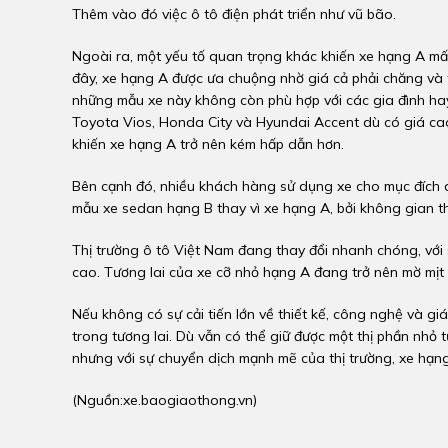
Thêm vào đó việc ô tô điện phát triển như vũ bão.
Ngoài ra, một yếu tố quan trọng khác khiến xe hạng A mất
đây, xe hạng A được ưa chuộng nhờ giá cả phải chăng và tiế
những mẫu xe này không còn phù hợp với các gia đình ha
Toyota Vios, Honda City và Hyundai Accent dù có giá cao 
khiến xe hạng A trở nên kém hấp dẫn hơn.
Bên cạnh đó, nhiều khách hàng sử dụng xe cho mục đích d
mẫu xe sedan hạng B thay vì xe hạng A, bởi không gian th
Thị trường ô tô Việt Nam đang thay đổi nhanh chóng, với
cao. Tương lai của xe cỡ nhỏ hạng A đang trở nên mờ mịt 
Nếu không có sự cải tiến lớn về thiết kế, công nghệ và giá
trong tương lai. Dù vẫn có thể giữ được một thị phần nhỏ
nhưng với sự chuyển dịch mạnh mẽ của thị trường, xe hạng
(Nguồn:
xe.baogiaothong.vn
)