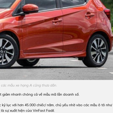
g các mẫu xe hạng A cũng thưa dần.
sụt giảm nhanh chóng cả về mẫu mã lẫn doanh số.
 kỷ lục với hơn 45.000 chiếc/ năm, chủ yếu nhờ vào các mẫu ô tô như
à sự xuất hiện của VinFast Fadil.