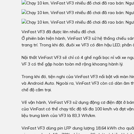
VinFast VF3 đã được lên nhiều đồ chơi.
Ở phiên bản hiện hành, VinFast VF3 sử hệ thống chiếu sán
trang trí. Trong khi đó, đuôi xe VF3 có đèn hậu LED, phầ
Nội thất VinFast VF3 sẽ chỉ có 4 ghế ngồi bọc nỉ với xe n
VF 3 có thể gập hoàn toàn mở rộng khoang hành lý.
Trong khi đó, tiện nghi của VinFast VF3 nổi bật với màn hì
và Android Auto. Ngoài ra, VinFast VF3 còn có dàn âm than
chế độ cắm trại.
Về vận hành, VinFast VF3 sử dụng động cơ điện đặt ở bá
của VinFast có thể chạy tốc độ tối đa 100 km/h và đạt vận
liệu trung bình của VF3 là 83,3 Wh/km.
VinFast VF3 dùng pin LFP dung lượng 18,64 kWh cho quãn