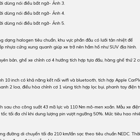
g dạng halogen tiêu chuẩn, khu vực phần đầu có lưới tản nhiệt để
n ốp nhựa cứng xung quanh giúp xe trở nên hầm hố như SUV địa hình.
guyên bản, ghế xe chỉnh cơ 4 hướng tích hợp tựa đầu, hàng ghế thứ 2 
nh 10 inch có khả năng kết nối wifi và bluetooth, tích hợp Apple CarP
h 2 loa, điều hòa chỉnh cơ 1 vùng tích hợp lọc bụi, phanh tay điện t
nh sau cho công suất 43 mã lực và 110 Nm mô-men xoắn. Mẫu xe điệ
 tốc tối đa chỉ khi dung lượng pin vượt ngưỡng 50%. Mức tiêu hao nhi
g đường di chuyển tối đa 210 km/lần sạc theo tiêu chuẩn NEDC. Thờ