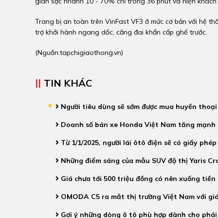
gian sạc nhanh 10 - 70% chỉ trong 36 phút và hiện khách
Trang bị an toàn trên VinFast VF3 ở mức cơ bản với hệ th
trợ khởi hành ngang dốc, căng đai khẩn cấp ghế trước.
(Nguồn:
tapchigiaothong.vn
)
TIN KHÁC
Người tiêu dùng sẽ sớm được mua huyền thoại
Doanh số bán xe Honda Việt Nam tăng mạnh 
Từ 1/1/2025, người lái ôtô điện sẽ có giấy phép
Những điểm sáng của mẫu SUV độ thị Yaris Cr
Giá chưa tới 500 triệu đồng có nên xuống tiền
OMODA C5 ra mắt thị trường Việt Nam với giá 
Gợi ý những dòng ô tô phù hợp dành cho phái