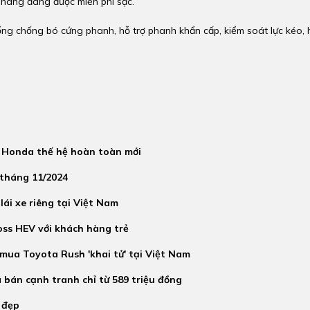
 hàng đang được miễn phí sạc.
ống chống bó cứng phanh, hỗ trợ phanh khẩn cấp, kiểm soát lực kéo, 
 Honda thế hệ hoàn toàn mới
tháng 11/2024
 lái xe riêng tại Việt Nam
oss HEV với khách hàng trẻ
 mua Toyota Rush 'khai tử' tại Việt Nam
bán cạnh tranh chỉ từ 589 triệu đồng
 đẹp