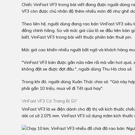
Chiếc VinFast VF3 trong bài viết đang được người dùng rao
VF3 còn được chủ nhân độ thêm nhiều món đồ như ghế da, 
Theo liên hệ, người dùng đang rao bán VinFast VF3 siêu lư
đồng chính hãng. So với mức giá của lô xe đầu tiên bàn gi
biết, VinFast VF3 trong bài viết thuộc phiên bản thuê pin.
Mức giá cao khiến nhiều người bất ngờ và khách hàng mua
"VinFast VF3 bán được gần nửa năm rồi mà vẫn hot quá, x
không đặt xe được đợt đầu.", người dùng Thu Hà chia sẻ.
Trong khi đó, người dùng Xuân Thức chia sẻ: "Giá này hợp 
phải gần 10 triệu, mua về đi Tết quá hay".
VinFast VF3 Có Trang Bị Gì?
VinFast VF3 là xe điện dành cho độ thị với kích thước chiều
dài cơ sở 2.075 mm. VinFast VF3 sử dụng mâm kích thướ