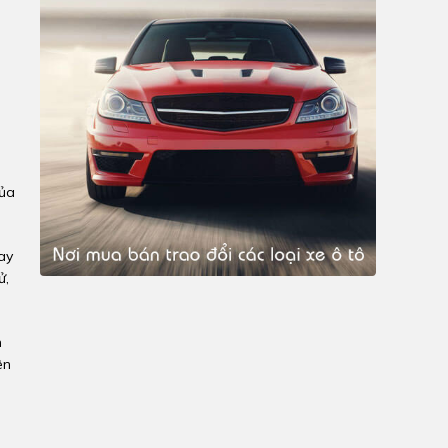
của
lay
ử,
n
ên
i