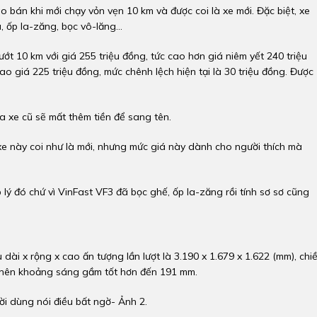
 bán khi mới chạy vỏn vẹn 10 km và được coi là xe mới. Đặc biệt, xe
ốp la-zăng, bọc vô-lăng...
ớt 10 km với giá 255 triệu đồng, tức cao hơn giá niêm yết 240 triệu
ao giá 225 triệu đồng, mức chênh lệch hiện tại là 30 triệu đồng. Được
 xe cũ sẽ mất thêm tiền để sang tên.
e này coi như là mới, nhưng mức giá này dành cho người thích mà
lý đó chứ vì VinFast VF3 đã bọc ghế, ốp la-zăng rồi tính sơ sơ cũng
 dài x rộng x cao ấn tượng lần lượt là 3.190 x 1.679 x 1.622 (mm), chi
c nên khoảng sáng gầm tốt hơn đến 191 mm.