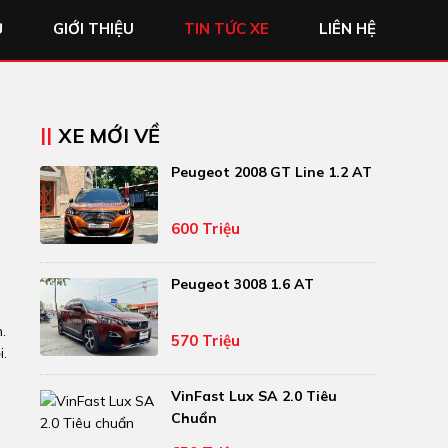
Ủ
GIỚI THIỆU
TIN TỨC XE
LIÊN HỆ
XE MỚI VỀ
Peugeot 2008 GT Line 1.2 AT
600 Triệu
Peugeot 3008 1.6 AT
.
570 Triệu
i.
VinFast Lux SA 2.0 Tiêu
Chuẩn