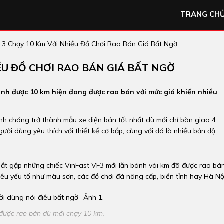
TRANG CH
 3 Chạy 10 Km Với Nhiều Đồ Chơi Rao Bán Giá Bất Ngờ
IỀU ĐỒ CHƠI RAO BÁN GIÁ BẤT NGỜ
bánh được 10 km hiện đang được rao bán với mức giá khiến nhiều
anh chóng trở thành mẫu xe điện bán tốt nhất dù mới chỉ bàn giao 4
ời dùng yêu thích với thiết kế cơ bắp, cùng với đó là nhiều bản độ.
bắt gặp những chiếc VinFast VF3 mới lăn bánh vài km đã được rao bán
ều yếu tố như màu sơn, các đồ chơi đã nâng cấp, biển tỉnh hay Hà Nộ
được rao bán dù mới chạy 10 km.