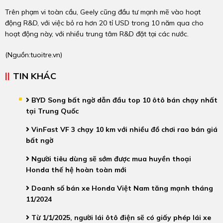
Trên phạm vi toàn cầu, Geely cũng đầu tư mạnh mẽ vào hoạt
động R&D, với việc bỏ ra hơn 20 tỉ USD trong 10 năm qua cho
hoạt động này, với nhiều trung tâm R&D đặt tại các nước.
(Nguồn:
tuoitre.vn
)
TIN KHÁC
BYD Song bất ngờ dẫn đầu top 10 ôtô bán chạy nhất
tại Trung Quốc
VinFast VF 3 chạy 10 km với nhiều đồ chơi rao bán giá
bất ngờ
Người tiêu dùng sẽ sớm được mua huyền thoại
Honda thế hệ hoàn toàn mới
Doanh số bán xe Honda Việt Nam tăng mạnh tháng
11/2024
Từ 1/1/2025, người lái ôtô điện sẽ có giấy phép lái xe