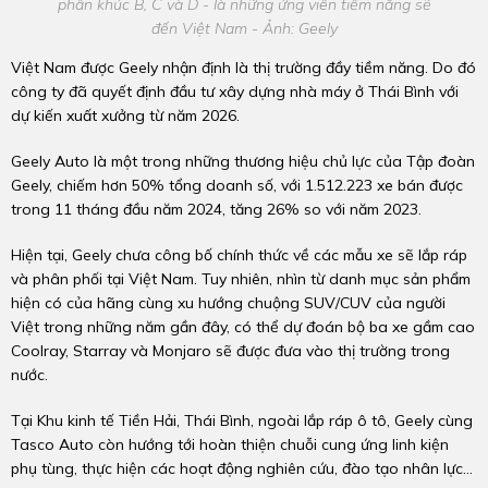
phân khúc B, C và D - là những ứng viên tiềm năng sẽ
đến Việt Nam - Ảnh: Geely
Việt Nam được Geely nhận định là thị trường đầy tiềm năng. Do đó
công ty đã quyết định đầu tư xây dựng nhà máy ở Thái Bình với
dự kiến xuất xưởng từ năm 2026.
Geely Auto là một trong những thương hiệu chủ lực của Tập đoàn
Geely, chiếm hơn 50% tổng doanh số, với 1.512.223 xe bán được
trong 11 tháng đầu năm 2024, tăng 26% so với năm 2023.
Hiện tại, Geely chưa công bố chính thức về các mẫu xe sẽ lắp ráp
và phân phối tại Việt Nam. Tuy nhiên, nhìn từ danh mục sản phẩm
hiện có của hãng cùng xu hướng chuộng SUV/CUV của người
Việt trong những năm gần đây, có thể dự đoán bộ ba xe gầm cao
Coolray, Starray và Monjaro sẽ được đưa vào thị trường trong
nước.
Tại Khu kinh tế Tiền Hải, Thái Bình, ngoài lắp ráp ô tô, Geely cùng
Tasco Auto còn hướng tới hoàn thiện chuỗi cung ứng linh kiện
phụ tùng, thực hiện các hoạt động nghiên cứu, đào tạo nhân lực…