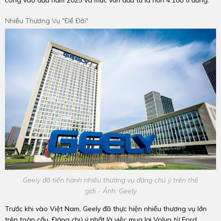
công vào đầu năm 2025 và mức vốn đầu tư là hơn 4.100 tỉ đồng.
Nhiều Thương Vụ "để Đời"
Geely đã tiến hành nhiều thương vụ đáng chú ý trên thế
giới - Ảnh: Geely
Trước khi vào Việt Nam, Geely đã thực hiện nhiều thương vụ lớn
trên toàn cầu. Đáng chú ý nhất là việc mua lại Volvo từ Ford