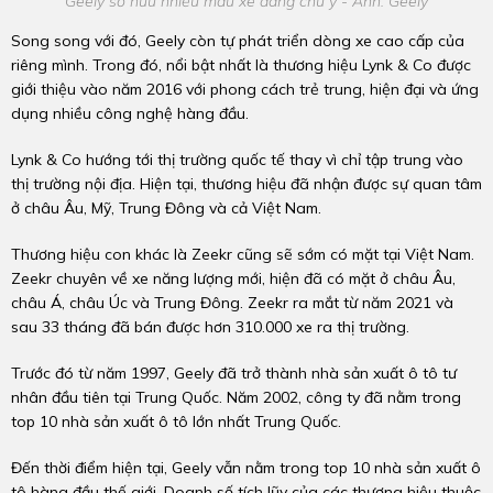
Geely sở hữu nhiều mẫu xe đáng chú ý - Ảnh: Geely
Song song với đó, Geely còn tự phát triển dòng xe cao cấp của
riêng mình. Trong đó, nổi bật nhất là thương hiệu Lynk & Co được
giới thiệu vào năm 2016 với phong cách trẻ trung, hiện đại và ứng
dụng nhiều công nghệ hàng đầu.
Lynk & Co hướng tới thị trường quốc tế thay vì chỉ tập trung vào
thị trường nội địa. Hiện tại, thương hiệu đã nhận được sự quan tâm
ở châu Âu, Mỹ, Trung Đông và cả Việt Nam.
Thương hiệu con khác là Zeekr cũng sẽ sớm có mặt tại Việt Nam.
Zeekr chuyên về xe năng lượng mới, hiện đã có mặt ở châu Âu,
châu Á, châu Úc và Trung Đông. Zeekr ra mắt từ năm 2021 và
sau 33 tháng đã bán được hơn 310.000 xe ra thị trường.
Trước đó từ năm 1997, Geely đã trở thành nhà sản xuất ô tô tư
nhân đầu tiên tại Trung Quốc. Năm 2002, công ty đã nằm trong
top 10 nhà sản xuất ô tô lớn nhất Trung Quốc.
Đến thời điểm hiện tại, Geely vẫn nằm trong top 10 nhà sản xuất ô
tô hàng đầu thế giới. Doanh số tích lũy của các thương hiệu thuộc