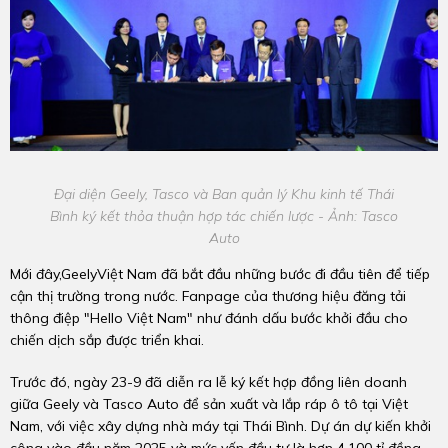
Đại diện Geely, Tasco và Ban quản lý Khu kinh tế Thái
Bình ký kết thỏa thuận hợp tác chiến lược - Ảnh: Tasco
Auto
Mới đây,GeelyViệt Nam đã bắt đầu những bước đi đầu tiên để tiếp
cận thị trường trong nước. Fanpage của thương hiệu đăng tải
thông điệp "Hello Việt Nam" như đánh dấu bước khởi đầu cho
chiến dịch sắp được triển khai.
Trước đó, ngày 23-9 đã diễn ra lễ ký kết hợp đồng liên doanh
giữa Geely và Tasco Auto để sản xuất và lắp ráp ô tô tại Việt
Nam, với việc xây dựng nhà máy tại Thái Bình. Dự án dự kiến khởi