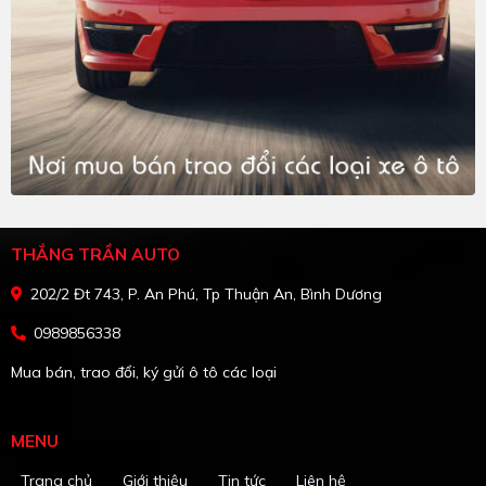
THẮNG TRẦN AUTO
202/2 Đt 743, P. An Phú, Tp Thuận An, Bình Dương
0989856338
Mua bán, trao đổi, ký gửi ô tô các loại
MENU
Trang chủ
Giới thiệu
Tin tức
Liên hệ