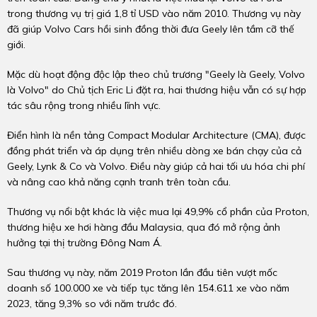
trong thương vụ trị giá 1,8 tỉ USD vào năm 2010. Thương vụ này
đã giúp Volvo Cars hồi sinh đồng thời đưa Geely lên tầm cỡ thế
giới.
Mặc dù hoạt động độc lập theo chủ trương "Geely là Geely, Volvo
là Volvo" do Chủ tịch Eric Li đặt ra, hai thương hiệu vẫn có sự hợp
tác sâu rộng trong nhiều lĩnh vực.
Điển hình là nền tảng Compact Modular Architecture (CMA), được
đồng phát triển và áp dụng trên nhiều dòng xe bán chạy của cả
Geely, Lynk & Co và Volvo. Điều này giúp cả hai tối ưu hóa chi phí
và nâng cao khả năng cạnh tranh trên toàn cầu.
Thương vụ nổi bật khác là việc mua lại 49,9% cổ phần của Proton,
thương hiệu xe hơi hàng đầu Malaysia, qua đó mở rộng ảnh
hưởng tại thị trường Đông Nam Á.
Sau thương vụ này, năm 2019 Proton lần đầu tiên vượt mốc
doanh số 100.000 xe và tiếp tục tăng lên 154.611 xe vào năm
2023, tăng 9,3% so với năm trước đó.