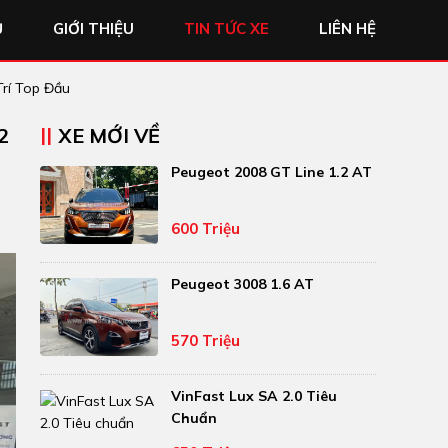
Ủ
GIỚI THIỆU
TIN TỨC XE
LIÊN HỆ
Trí Top Đầu
2
XE MỚI VỀ
Peugeot 2008 GT Line 1.2 AT
600 Triệu
Peugeot 3008 1.6 AT
570 Triệu
VinFast Lux SA 2.0 Tiêu
Chuẩn