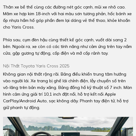
Thân xe bề thế cùng các đường nét góc cạnh, mũi xe nhô cao.
Mâm xe hợp kim 18-inch với hai màu sơn tương phản, hốc bánh xe
ốp nhựa hầm hố góp phần đem lại dáng vẻ thể thao, khỏe khoắn
cho Yaris Cross.
Phía sau, cụm đèn hậu cùng thiết kế góc cạnh, vuốt dài sang 2
bên. Ngoài ra, xe còn có các tính năng như cảm ứng trên tay nắm
cửa, gập gương tự động, cốp điện và mở cốp rảnh tay.
Nội Thất Toyota Yaris Cross 2025
Không gian nội thất rộng rãi. Bảng điều khiển trung tâm hướng
vào người lái. Xe trang bị ghế lái chỉnh điện, lẫy chuyển số trên
vô-lăng trên bản máy xăng. Bảng đồng hồ kỹ thuật số 7 inch. Màn
hình cảm ứng giải trí 10,1 inch đặt nổi, hỗ trợ kết nối Apple
CarPlay/Android Auto, sạc không dây. Phanh tay điện tử, hỗ trợ
giữ phanh tự động.