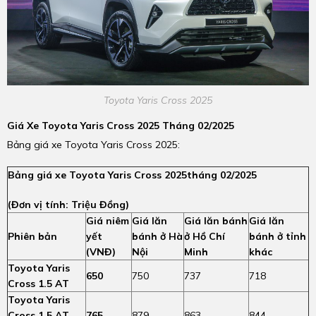
Toyota Yaris Cross 2025
Giá Xe Toyota Yaris Cross 2025 Tháng 02/2025
Bảng giá xe Toyota Yaris Cross 2025:
Bảng giá xe Toyota Yaris Cross 2025tháng 02/2025
(Đơn vị tính: Triệu Đồng)
Giá niêm
Giá lăn
Giá lăn bánh
Giá lăn
Phiên bản
yết
bánh ở Hà
ở Hồ Chí
bánh ở tỉnh
(VNĐ)
Nội
Minh
khác
Toyota Yaris
650
750
737
718
Cross 1.5 AT
Toyota Yaris
Cross 1.5 AT
765
879
863
844