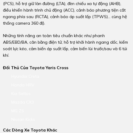
(PCS), hỗ trợ giữ làn đường (LTA), đèn chiếu xa tự động (AHB),
điều khiển hành trình chủ động (ACC), cảnh báo phương tiện cắt
ngang phía sau (RCTA), cảnh báo áp suất lốp (TPWS)… cùng hệ
thống camera 360 độ.
Những tính năng an toàn tiêu chuẩn khác như phanh
ABS/EBD/BA, cân bằng điện tử, hỗ trợ khởi hành ngang dốc, kiểm
soát lực kéo, cảm biến áp suất lốp, cảm biến lùi trước/sau và 6 túi
khí.
Đối Thủ Của Toyota Yaris Cross
Hyundai Creta
Honda HRV
Kia Seltos
Mazda CX3
MG ZS
Nissan Kicks
Các Dòng Xe Toyota Khác