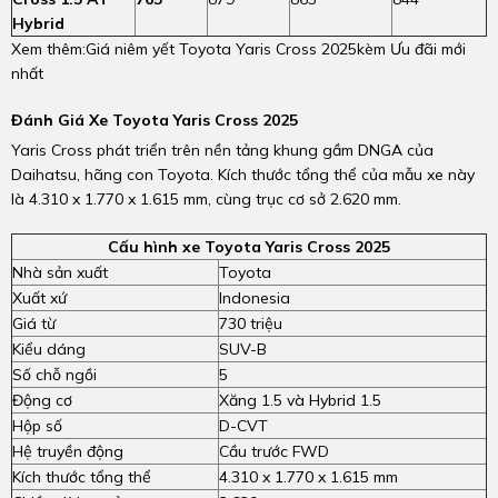
Hybrid
Xem thêm:Giá niêm yết Toyota Yaris Cross 2025kèm Ưu đãi mới
nhất
Đánh Giá Xe Toyota Yaris Cross 2025
Yaris Cross phát triển trên nền tảng khung gầm DNGA của
Daihatsu, hãng con Toyota. Kích thước tổng thể của mẫu xe này
là 4.310 x 1.770 x 1.615 mm, cùng trục cơ sở 2.620 mm.
Cấu hình xe Toyota Yaris Cross 2025
Nhà sản xuất
Toyota
Xuất xứ
Indonesia
Giá từ
730 triệu
Kiểu dáng
SUV-B
Số chỗ ngồi
5
Động cơ
Xăng 1.5 và Hybrid 1.5
Hộp số
D-CVT
Hệ truyền động
Cầu trước FWD
Kích thước tổng thể
4.310 x 1.770 x 1.615 mm