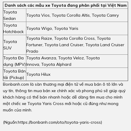
Danh sách các mẫu xe Toyota đang phân phối tại Việt Nam
Toyota
Toyota Vios, Toyota Corolla Altis, Toyota Camry
Sedan
Toyota
Toyota Wigo, Toyota Yaris
Hatchback
Toyota Raize, Toyota Corolla Cross, Toyota
Toyota
Fortuner, Toyota Land Cruiser, Toyota Land Cruiser
SUV
Prado
Toyota Đa
Toyota Avanza, Toyota Veloz, Toyota
dụng (MPV)
Innova, Toyota Alphard
Toyota Bán
Toyota Hilux
tải (Pickup)
Bonbanh.com là sàn thương mại điện tử về mua bán ô tô lớn và
uy tín, thông tin mua bán xe chính xác và phong phú sẽ giúp quý
khách hàng có thể bán nhanh hoặc dễ dàng tìm mua cho mình
một chiếc xe Toyota Yaris Cross mới hoặc cũ đúng như mong
muốn của mình.
(Nguồn:
https://bonbanh.com/oto/toyota-yaris-cross
)