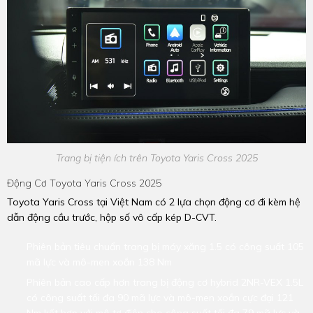
Trang bị tiện ích trên Toyota Yaris Cross 2025
Động Cơ Toyota Yaris Cross 2025
Toyota Yaris Cross tại Việt Nam có 2 lựa chọn động cơ đi kèm hệ
dẫn động cầu trước, hộp số vô cấp kép D-CVT.
Phiên bản tiêu chuẩn trang bị máy xăng 1.5 có công suất 105
mã lực và mô-men xoắn 138 Nm
Phiên bản cao cấp hơn trang bị động cơ hybrid 2NR-VEX 1.5L
có công suất tối đa 90 mã lực và mô-men xoắn cực đại 121
Nm kết hợp với mô tơ điện cho công suất tối đa 79 mã lực và