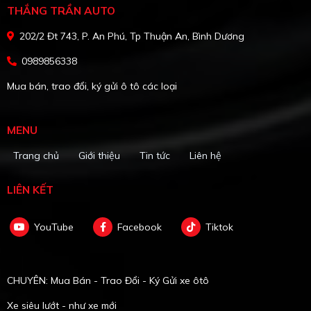
THẮNG TRẦN AUTO
202/2 Đt 743, P. An Phú, Tp Thuận An, Bình Dương
0989856338
Mua bán, trao đổi, ký gửi ô tô các loại
MENU
Trang chủ
Giới thiệu
Tin tức
Liên hệ
LIÊN KẾT
YouTube
Facebook
Tiktok
CHUYÊN: Mua Bán - Trao Đổi - Ký Gửi xe ôtô
Xe siêu lướt - như xe mới