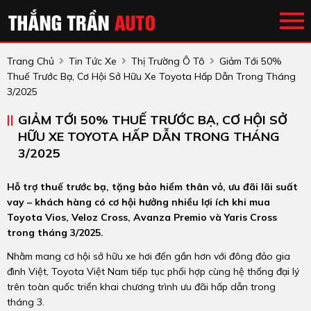
Trang Chủ
Tin Tức Xe
Thị Trường Ô Tô
Giảm Tới 50%
Thuế Trước Bạ, Cơ Hội Sở Hữu Xe Toyota Hấp Dẫn Trong Tháng
3/2025
GIẢM TỚI 50% THUẾ TRƯỚC BẠ, CƠ HỘI SỞ
HỮU XE TOYOTA HẤP DẪN TRONG THÁNG
3/2025
Hỗ trợ thuế trước bạ, tặng bảo hiểm thân vỏ, ưu đãi lãi suất
vay – khách hàng có cơ hội hưởng nhiều lợi ích khi mua
Toyota Vios, Veloz Cross, Avanza Premio và Yaris Cross
trong tháng 3/2025.
Nhằm mang cơ hội sở hữu xe hơi đến gần hơn với đông đảo gia
đình Việt, Toyota Việt Nam tiếp tục phối hợp cùng hệ thống đại lý
trên toàn quốc triển khai chương trình ưu đãi hấp dẫn trong
tháng 3.