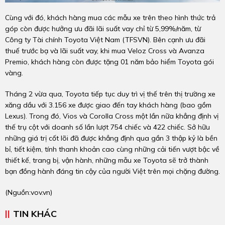
Cùng với đó, khách hàng mua các mẫu xe trên theo hình thức trả
góp còn được hưởng ưu đãi lãi suất vay chỉ từ 5,99%/năm, từ
Công ty Tài chính Toyota Việt Nam (TFSVN). Bên cạnh ưu đãi
thuế trước bạ và lãi suất vay, khi mua Veloz Cross và Avanza
Premio, khách hàng còn được tặng 01 năm bảo hiểm Toyota gói
vàng.
Tháng 2 vừa qua, Toyota tiếp tục duy trì vị thế trên thị trường xe
xăng dầu với 3.156 xe được giao đến tay khách hàng (bao gồm
Lexus). Trong đó, Vios và Corolla Cross một lần nữa khẳng định vị
thế trụ cột với doanh số lần lượt 754 chiếc và 422 chiếc. Sở hữu
những giá trị cốt lõi đã được khẳng định qua gần 3 thập kỷ là bền
bỉ, tiết kiệm, tính thanh khoản cao cùng những cải tiến vượt bậc về
thiết kế, trang bị, vận hành, những mẫu xe Toyota sẽ trở thành
bạn đồng hành đáng tin cậy của người Việt trên mọi chặng đường.
(Nguồn:
vov.vn
)
TIN KHÁC