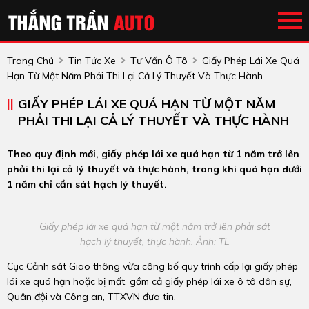
Trang Chủ
Tin Tức Xe
Tư Vấn Ô Tô
Giấy Phép Lái Xe Quá
Hạn Từ Một Năm Phải Thi Lại Cả Lý Thuyết Và Thực Hành
GIẤY PHÉP LÁI XE QUÁ HẠN TỪ MỘT NĂM
PHẢI THI LẠI CẢ LÝ THUYẾT VÀ THỰC HÀNH
Theo quy định mới, giấy phép lái xe quá hạn từ 1 năm trở lên
phải thi lại cả lý thuyết và thực hành, trong khi quá hạn dưới
1 năm chỉ cần sát hạch lý thuyết.
Giấy phép lái xe quá hạn từ một năm trở lên phải sát
hạch lý thuyết, thực hành. Ảnh: TL
Cục Cảnh sát Giao thông vừa công bố quy trình cấp lại giấy phép
lái xe quá hạn hoặc bị mất, gồm cả giấy phép lái xe ô tô dân sự,
Quân đội và Công an, TTXVN đưa tin.