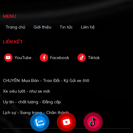
MENU
Trang chủ
Giới thiệu
Tin tức
Liên hệ
LIÊN KẾT
YouTube
Facebook
Tiktok
CHUYÊN: Mua Bán - Trao Đổi - Ký Gửi xe ôtô
Xe siêu lướt - như xe mới
Uy tín - chất lượng - Đẳng cấp.
Lịch sự - Sang trọng - Chân thành.