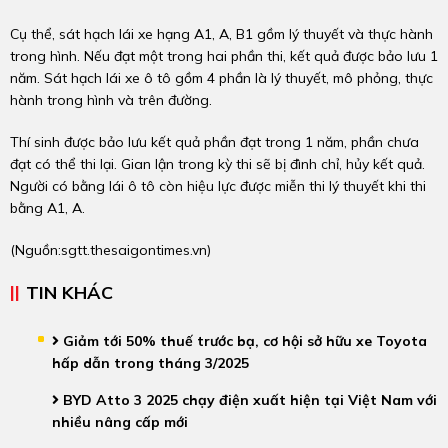
Cụ thể, sát hạch lái xe hạng A1, A, B1 gồm lý thuyết và thực hành
trong hình. Nếu đạt một trong hai phần thi, kết quả được bảo lưu 1
năm. Sát hạch lái xe ô tô gồm 4 phần là lý thuyết, mô phỏng, thực
hành trong hình và trên đường.
Thí sinh được bảo lưu kết quả phần đạt trong 1 năm, phần chưa
đạt có thể thi lại. Gian lận trong kỳ thi sẽ bị đình chỉ, hủy kết quả.
Người có bằng lái ô tô còn hiệu lực được miễn thi lý thuyết khi thi
bằng A1, A.
(Nguồn:
sgtt.thesaigontimes.vn
)
TIN KHÁC
Giảm tới 50% thuế trước bạ, cơ hội sở hữu xe Toyota
hấp dẫn trong tháng 3/2025
BYD Atto 3 2025 chạy điện xuất hiện tại Việt Nam với
nhiều nâng cấp mới