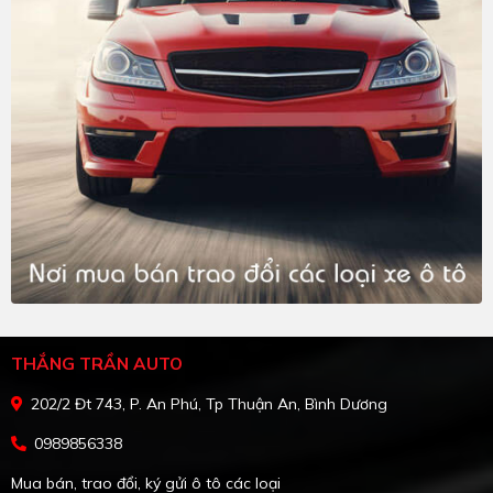
THẮNG TRẦN AUTO
202/2 Đt 743, P. An Phú, Tp Thuận An, Bình Dương
0989856338
Mua bán, trao đổi, ký gửi ô tô các loại