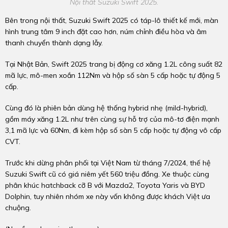
Nội thất Suzuki Swift 2025.
Bên trong nội thất, Suzuki Swift 2025 có táp-lô thiết kế mới, màn
hình trung tâm 9 inch đặt cao hơn, núm chỉnh điều hòa và âm
thanh chuyển thành dạng lẫy.
Tại Nhật Bản, Swift 2025 trang bị động cơ xăng 1.2L công suất 82
mã lực, mô-men xoắn 112Nm và hộp số sàn 5 cấp hoặc tự động 5
cấp.
Cùng đó là phiên bản dùng hệ thống hybrid nhẹ (mild-hybrid),
gồm máy xăng 1.2L như trên cùng sự hỗ trợ của mô-tơ điện mạnh
3,1 mã lực và 60Nm, đi kèm hộp số sàn 5 cấp hoặc tự động vô cấp
CVT.
Trước khi dừng phân phối tại Việt Nam từ tháng 7/2024, thế hệ
Suzuki Swift cũ có giá niêm yết 560 triệu đồng. Xe thuộc cùng
phân khúc hatchback cỡ B với Mazda2, Toyota Yaris và BYD
Dolphin, tuy nhiên nhóm xe này vốn không được khách Việt ưa
chuộng.