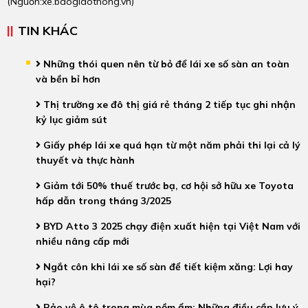
(Nguồn:
xe.baogiaothong.vn
)
TIN KHÁC
Những thói quen nên từ bỏ để lái xe số sàn an toàn
và bền bỉ hơn
Thị trường xe đô thị giá rẻ tháng 2 tiếp tục ghi nhận
kỷ lục giảm sút
Giấy phép lái xe quá hạn từ một năm phải thi lại cả lý
thuyết và thực hành
Giảm tới 50% thuế trước bạ, cơ hội sở hữu xe Toyota
hấp dẫn trong tháng 3/2025
BYD Atto 3 2025 chạy điện xuất hiện tại Việt Nam với
nhiều nâng cấp mới
Ngắt côn khi lái xe số sàn để tiết kiệm xăng: Lợi hay
hại?
Bảo vệ ô tô trong mùa nồm ẩm: Những điều cần lưu ý