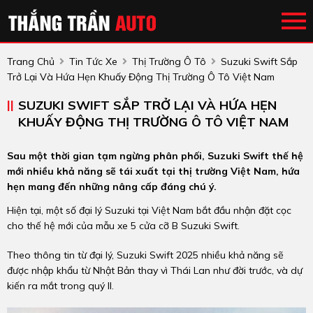
Trang Chủ
Tin Tức Xe
Thị Trường Ô Tô
Suzuki Swift Sắp
Trở Lại Và Hứa Hẹn Khuấy Động Thị Trường Ô Tô Việt Nam
SUZUKI SWIFT SẮP TRỞ LẠI VÀ HỨA HẸN
KHUẤY ĐỘNG THỊ TRƯỜNG Ô TÔ VIỆT NAM
Sau một thời gian tạm ngừng phân phối, Suzuki Swift thế hệ
mới nhiều khả năng sẽ tái xuất tại thị trường Việt Nam, hứa
hẹn mang đến những nâng cấp đáng chú ý.
Hiện tại, một số đại lý Suzuki tại Việt Nam bắt đầu nhận đặt cọc
cho thế hệ mới của mẫu xe 5 cửa cỡ B Suzuki Swift.
Theo thông tin từ đại lý, Suzuki Swift 2025 nhiều khả năng sẽ
được nhập khẩu từ Nhật Bản thay vì Thái Lan như đời trước, và dự
kiến ra mắt trong quý II.