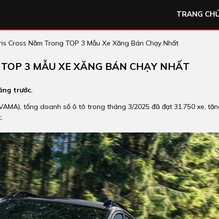
TRANG CH
ris Cross Nằm Trong TOP 3 Mẫu Xe Xăng Bán Chạy Nhất
 TOP 3 MẪU XE XĂNG BÁN CHẠY NHẤT
áng trước.
(VAMA), tổng doanh số ô tô trong tháng 3/2025 đã đạt 31.750 xe, tă
.