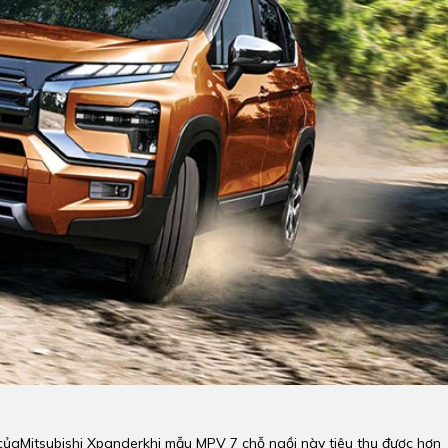
củaMitsubishi Xpanderkhi mẫu MPV 7 chỗ ngồi này tiêu thụ được hơn