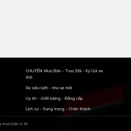
CHUYÊN: Mua Bán - Trao Đổi - Ký Gửi xe
ôtô
Xe siêu lướt - như xe mới
Uy tín - chất lượng - Đẳng cấp.
Lịch sự - Sang trọng - Chân thành.
g mua bán ô tô