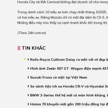
Honda City và KIA Carnival không đạt doanh số như mong 
Trong danh sách 10 mẫu xe bán chạy nhất tháng 3/2025, F
có hai mẫu xe. Riêng Mazda chỉ có một đại diện là CX-5,
Những điều này cho thấy sự cạnh tranh khốc liệt trong thị 
(Theo
24h.com.vn
)
TIN KHÁC
Rolls-Royce Cullinan Daisy ra mắt với vẻ đẹp b
Hình ảnh Zeekr 007 GT: Wagon điện mạnh 637 
Suzuki Fronx có mặt tại Việt Nam
So sánh tiện ích xe Honda CR-V và Hyundai S
BMW 3-Series thế hệ mới có màn hình khủng, 
Haima 7X khuyến mãi gần 200 triệu đồng tại đạ