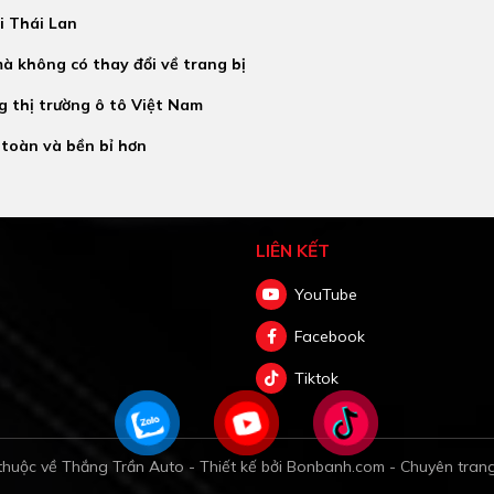
i Thái Lan
à không có thay đổi về trang bị
g thị trường ô tô Việt Nam
 toàn và bền bỉ hơn
LIÊN KẾT
YouTube
Facebook
Tiktok
huộc về Thắng Trần Auto -
Thiết kế bởi
Bonbanh.com - Chuyên tran