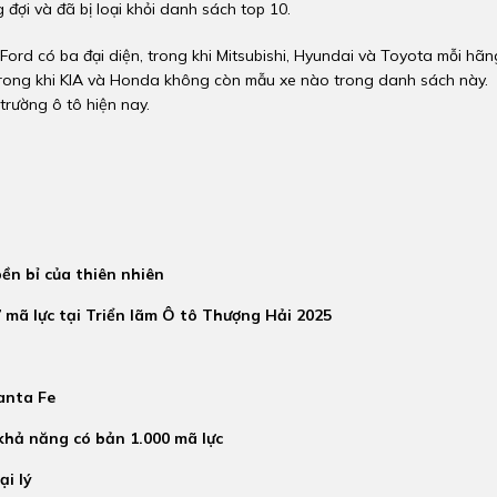
đợi và đã bị loại khỏi danh sách top 10.
ord có ba đại diện, trong khi Mitsubishi, Hyundai và Toyota mỗi hãn
 trong khi KIA và Honda không còn mẫu xe nào trong danh sách này.
trường ô tô hiện nay.
ền bỉ của thiên nhiên
mã lực tại Triển lãm Ô tô Thượng Hải 2025
anta Fe
khả năng có bản 1.000 mã lực
i lý