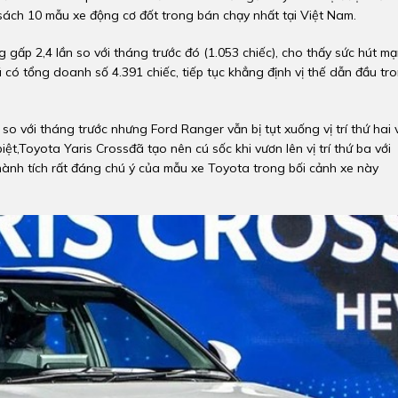
h sách 10 mẫu xe động cơ đốt trong bán chạy nhất tại Việt Nam.
 gấp 2,4 lần so với tháng trước đó (1.053 chiếc), cho thấy sức hút m
có tổng doanh số 4.391 chiếc, tiếp tục khẳng định vị thế dẫn đầu tr
o với tháng trước nhưng Ford Ranger vẫn bị tụt xuống vị trí thứ hai 
t,Toyota Yaris Crossđã tạo nên cú sốc khi vươn lên vị trí thứ ba với
thành tích rất đáng chú ý của mẫu xe Toyota trong bối cảnh xe này