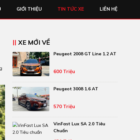
Ủ
GIỚI THIỆU
TIN TỨC XE
LIÊN HỆ
XE MỚI VỀ
Peugeot 2008 GT Line 1.2 AT
ng
600 Triệu
Peugeot 3008 1.6 AT
570 Triệu
VinFast Lux SA 2.0 Tiêu
Chuẩn