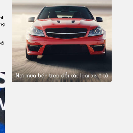
ạnh
ong
với