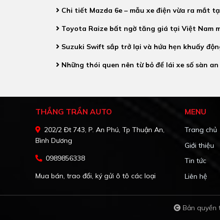
Chi tiết Mazda 6e – mẫu xe điện vừa ra mắt tạ
Toyota Raize bất ngờ tăng giá tại Việt Nam m
Suzuki Swift sắp trở lại và hứa hẹn khuấy độn
Những thói quen nên từ bỏ để lái xe số sàn an
THẮNG TRẦN AUTO
MENU
202/2 Đt 743, P. An Phú, Tp Thuận An,
Trang chủ
Bình Dương
Giới thiệu
0989856338
Tin tức
Mua bán, trao đổi, ký gửi ô tô các loại
Liên hệ
Bản quyền t