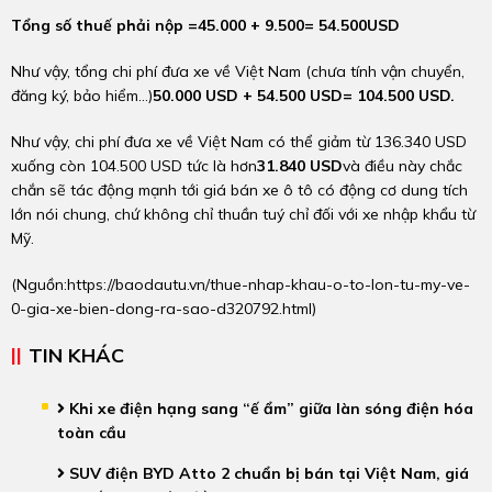
Tổng số thuế phải nộp =
45.000 + 9.500
= 5
4.500
USD
Như vậy, tổng chi phí đưa xe về Việt Nam (chưa tính vận chuyển,
đăng ký, bảo hiểm…)
50.000 USD + 54.500 USD= 104.500 USD.
Như vậy, chi phí đưa xe về Việt Nam có thể giảm từ 136.340 USD
xuống còn 104.500 USD tức là hơn
31.840 USD
và điều này chắc
chắn sẽ tác động mạnh tới giá bán xe ô tô có động cơ dung tích
lớn nói chung, chứ không chỉ thuần tuý chỉ đối với xe nhập khẩu từ
Mỹ.
(Nguồn:
https://baodautu.vn/thue-nhap-khau-o-to-lon-tu-my-ve-
0-gia-xe-bien-dong-ra-sao-d320792.html
)
TIN KHÁC
Khi xe điện hạng sang “ế ẩm” giữa làn sóng điện hóa
toàn cầu
SUV điện BYD Atto 2 chuẩn bị bán tại Việt Nam, giá