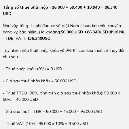
Tổng số thuế phải nộp =
16.000 + 59.400 + 10.940 = 86.340
USD
Như vậy, tổng chi phí đưa xe về Việt Nam (chưa tính vận chuyển,
đăng ký, bảo hiểm…) là khoảng:
50.000 USD +86.340USD
(thuế NK,
TTĐB, VAT)=
136
.340
USD
.
Tuy nhiên nếu thuế nhập khẩu về 0% thì các loại thuế sẽ thay đổi
như sau:
- Thuế nhập khẩu (0%) = 0 USD
- Giá sau thuế nhập khẩu = 50.000 USD
- Thuế TTĐB (90%, tính trên giá sau thuế nhập khẩu): 50.000 x
90% = 45.000 USD
- Giá sau thuế TTĐB = 50.000 + 45.000 = 95.000 USD
- Thuế VAT (10%): 95.000 x 10% = 9.500 USD