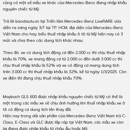
cũng có một số mẫu xe khác của Mercedes-Benz đang nhập khẩu
nguyên chiếc từ Mỹ.
Trả lời baodautu.vn tại Triển lãm Mercedes-Benz LiveRARE vừa
diễn ra sáng ngày 3/7 tại TP. HCM, đại diện của Mercedes-Benz
Việt Nam cho hay, biểu thuế nhập khẩu ô tô từ Mỹ hiện nay có 3
mức và chia theo các dung tích khác nhau.
Theo đó, xe có dung tích động cơ đến 2.000 cc thì chịu thuế nhập
khẩu là 70%, xe mang động cơ từ 2.000 cc đến dưới 3.000 cc thì
chịu thuế nhập khẩu là 52% và xe có động cơ mang dung tích
trên 3.000 cc thì thuế nhập khẩu là 32%, kể từ ngày 1/3/2025. Còn
xe điện thì đang chịu thuế nhập khẩu 70%.
Maybach GLS 600 được nhập khẩu nguyên chiếc từ Mỹ có thể là
một trong các mẫu xe sẽ chịu ảnh hưởng khi thuế nhập khẩu xe ô
tô có động cơ dung tích lớn thay đổi.
Hiện nay trong dải sản phẩm của Mercedes-Benz Việt Nam trừ C-
Class, E-Class và GLC được lắp ráp tại Việt Nam, các mẫu xe còn
lại đang được nhập khẩu từ châu Âu hoặc Mỹ.