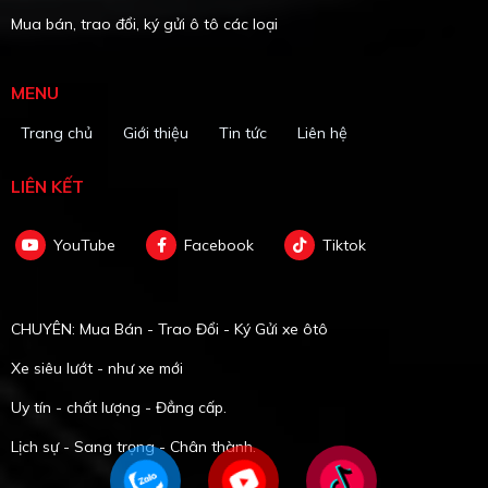
Mua bán, trao đổi, ký gửi ô tô các loại
MENU
Trang chủ
Giới thiệu
Tin tức
Liên hệ
LIÊN KẾT
YouTube
Facebook
Tiktok
CHUYÊN: Mua Bán - Trao Đổi - Ký Gửi xe ôtô
Xe siêu lướt - như xe mới
Uy tín - chất lượng - Đẳng cấp.
Lịch sự - Sang trọng - Chân thành.