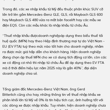
Trong đó, các xe nhập khẩu từ Mỹ đều thuộc phân khúc SUV cỡ
lớn trở lên gồm Mercedes-Benz GLE, GLS, rồi Maybach GLS 600
hay Maybach GLS 480 vừa ra mắt bản facelift hay các mẫu xe
điện EQS. Còn các mẫu khác là nhập khẩu từ châu Âu.
“Thuế nhập khẩu đượcdoanh nghiệpáp dụng theo biểu thuế tối
huệ quốc (MFN) hay theo Hiệp định thương mại tự do Việt Nam -
EU (EV FTA) tuỳ theo mức nào tốt hơn cho doanh nghiệp, nhằm
ra được mức giá hấp dẫn cho khách hàng. Hiện doanh nghiệp
đang chọn áp thuế MFN cho xe có dung tích động cơ lớn, còn các
xe có động cơ nhỏ thì nhập từ châu Âu để áp dụng theo EV FTA
mà ở thời điểm hiệu lực năm 2025 này là gần 40%”, đại diện
doanh nghiệp chia sẻ.
Tổng giám đốc Mercedes-Benz Việt Nam, ông Gerd
Bitterlich cũng cho hay, những thông tin về thuế nhập khẩu xe
phân khối lớn từ Mỹ về 0% là tín hiệu tích cực, ảnh hưởng tốt với
các dòng xe được nhập khẩu. Tuy nhiên, hiện doanh nghiệp chưa