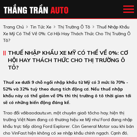
Trang Chủ
Tin Tức Xe
Thị Trường Ô Tô
Thuế Nhập Khẩu
Xe Mỹ Có Thể Về 0%: Cơ Hội Hay Thách Thức Cho Thị Trường Ô
Tô?
THUẾ NHẬP KHẨU XE MỸ CÓ THỂ VỀ 0%: CƠ
HỘI HAY THÁCH THỨC CHO THỊ TRƯỜNG Ô
TÔ?
Thuế xe dưới 9 chỗ ngồi nhập khẩu từ Mỹ có 3 mức là 70% -
52% và 32% tuỳ theo dung tích động cơ. Nếu thuế nhập
khẩu này có thể giảm về 0% thì thị trường ô tô thời gian tới
sẽ có những biến động đáng kể.
Trao đổi vớibaodautu.vn, một chuyên giaô tôcho hay, hiện thị
trường Việt Nam đang có thương hiệu xe Mỹ như Ford đang nhập
khẩu trực tiếp dòng Ford Explorer. Còn General Motor sau khi bán
cho VinFast hiện không có xe nhập khẩu chính ngạch. Cạnh đó,