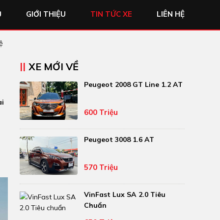
Ủ
GIỚI THIỆU
TIN TỨC XE
LIÊN HỆ
ệ
XE MỚI VỀ
Peugeot 2008 GT Line 1.2 AT
ài
600 Triệu
Peugeot 3008 1.6 AT
570 Triệu
VinFast Lux SA 2.0 Tiêu
Chuẩn