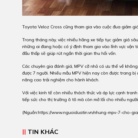
Toyota Veloz Cross cũng tham gia vào cuộc đua giảm giá
Trong tháng này, việc nhiều hãng xe tiếp tục giảm giá sâu
những ai đang hoặc có ý định tham gia vào lĩnh vực vận t
đầu thấp sẽ giúp rút ngắn thời gian thu hồi vốn.
Các chuyên gia đánh giá, MPV cỡ nhỏ có ưu thế về không 
được 7 người. Nhiều mẫu MPV hiện nay còn được trang bị đ
nâng cao trải nghiệm cho hành khách.
Với việc kinh tế còn nhiều thách thức và áp lực cạnh tra
tiếp sức cho thị trường ô tô mà còn mở lối cho nhiều ngườ
(Nguồn:
https://www.nguoiduatin.vn/nhung-mpv-7-cho-g
TIN KHÁC