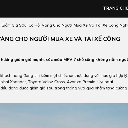
TRANG CH
 Giảm Giá Sâu: Cơ Hội Vàng Cho Người Mua Xe Và Tài Xế Công Ngh
 VÀNG CHO NGƯỜI MUA XE VÀ TÀI XẾ CÔNG
xu hướng giảm giá mạnh, các mẫu MPV 7 chỗ cũng không nằm ngo
 khách hàng đang tìm kiếm một chiếc xe thực dụng với mức giá hợp lý.
bishi Xpander, Toyota Veloz Cross, Avanza Premio, Hyundai
d đều đang được giảm giá sâu trong tháng vừa qua nhằm tăng cường