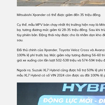
Mitsubishi Xpander có thể được giảm đến 35 triệu đồng.
Cụ thể, mẫu MPV bán chạy nhất thị trường hiện nay là Mit
bạ, tương đương mức giảm từ 28-35 triệu đồng. Sau khi tr
tùy phiên bản. Động thái này được cho là nhằm dọn kho đ
sau.
Đối thủ chính của Xpander, Toyota Veloz Cross và Avanz
100% lệ phí trước bạ. Mức giảm này tương đương 56-60 tr
giá xe xuống còn lần lượt 502-538 triệu và 574-594 triệu 
Ngoài ra, Suzuki XL7 Hybrid cũng được hỗ trợ 50% lệ phí 
mẫu XL7 Hybrid có số VIN 2024 còn được ưu đãi 100% lệ p