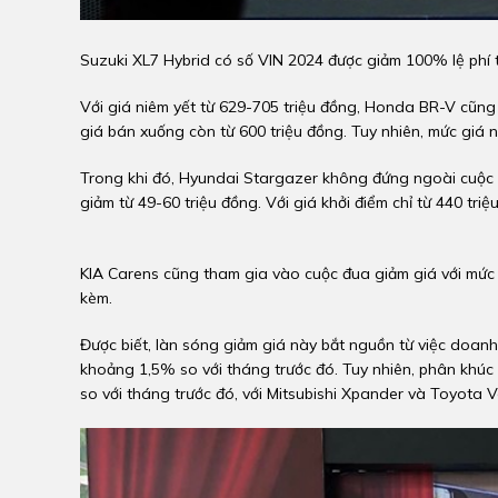
Suzuki XL7 Hybrid có số VIN 2024 được giảm 100% lệ phí t
Với giá niêm yết từ 629-705 triệu đồng, Honda BR-V cũng đ
giá bán xuống còn từ 600 triệu đồng. Tuy nhiên, mức giá 
Trong khi đó, Hyundai Stargazer không đứng ngoài cuộc đ
giảm từ 49-60 triệu đồng. Với giá khởi điểm chỉ từ 440 tri
KIA Carens cũng tham gia vào cuộc đua giảm giá với mức hỗ
kèm.
Được biết, làn sóng giảm giá này bắt nguồn từ việc doan
khoảng 1,5% so với tháng trước đó. Tuy nhiên, phân khúc 
so với tháng trước đó, với Mitsubishi Xpander và Toyota Ve