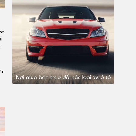
ớc
ng
ăm
ưa