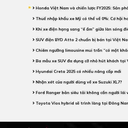
Honda Việt Nam và chiến lược FY2025: Sản phẩ
Thuế nhập khẩu xe Mỹ có thể về 0%: Cơ hội ha
Khi xe điện hạng sang “ế ẩm” giữa làn sóng đ
SUV điện BYD Atto 2 chuẩn bị bán tại Việt Nam
Chiêm ngưỡng limousine mui trần “có một khô
Ba mẫu xe SUV đa dụng cỡ nhỏ hút khách tại 
Hyundai Creta 2025 có nhiều nâng cấp mới
Nhận xét của người dùng về xe Suzuki XL7?
Ford Ranger bản siêu tải không cần người lái 
Toyota Vios hybrid sẽ trình làng tại Đông Na