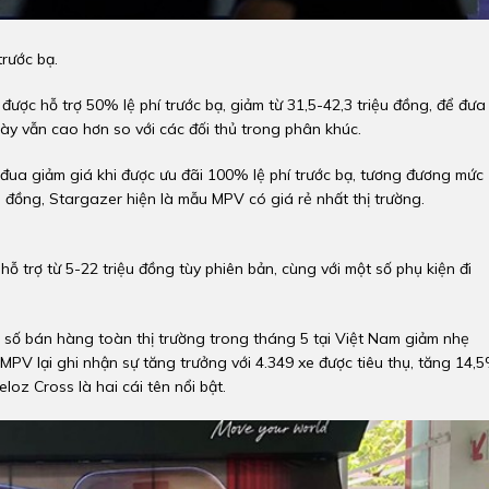
rước bạ.
ược hỗ trợ 50% lệ phí trước bạ, giảm từ 31,5-42,3 triệu đồng, để đưa
này vẫn cao hơn so với các đối thủ trong phân khúc.
ua giảm giá khi được ưu đãi 100% lệ phí trước bạ, tương đương mức
ệu đồng, Stargazer hiện là mẫu MPV có giá rẻ nhất thị trường.
 trợ từ 5-22 triệu đồng tùy phiên bản, cùng với một số phụ kiện đi
h số bán hàng toàn thị trường trong tháng 5 tại Việt Nam giảm nhẹ
MPV lại ghi nhận sự tăng trưởng với 4.349 xe được tiêu thụ, tăng 14,
loz Cross là hai cái tên nổi bật.