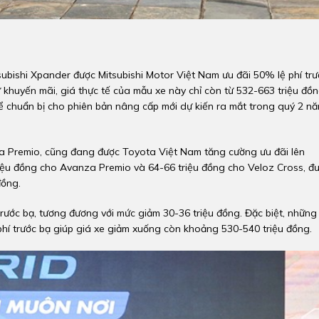
subishi Xpander được Mitsubishi Motor Việt Nam ưu đãi 50% lệ phí trư
ừ khuyến mãi, giá thực tế của mẫu xe này chỉ còn từ 532-663 triệu đồ
ể chuẩn bị cho phiên bản nâng cấp mới dự kiến ra mắt trong quý 2 n
a Premio, cũng đang được Toyota Việt Nam tăng cường ưu đãi lên
iệu đồng cho Avanza Premio và 64-66 triệu đồng cho Veloz Cross, đ
đồng.
trước bạ, tương đương với mức giảm 30-36 triệu đồng. Đặc biệt, những
hí trước bạ giúp giá xe giảm xuống còn khoảng 530-540 triệu đồng.