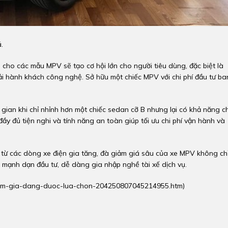
.
 cho các mẫu MPV sẽ tạo cơ hội lớn cho người tiêu dùng, đặc biệt là
ải hành khách công nghệ. Sở hữu một chiếc MPV với chi phí đầu tư ba
gian khi chỉ nhỉnh hơn một chiếc sedan cỡ B nhưng lại có khả năng c
ầy đủ tiện nghi và tính năng an toàn giúp tối ưu chi phí vận hành và
nh từ các dòng xe điện gia tăng, đà giảm giá sâu của xe MPV không ch
i mạnh dạn đầu tư, dễ dàng gia nhập nghề tài xế dịch vụ.
iam-gia-dang-duoc-lua-chon-204250807045214955.htm
)