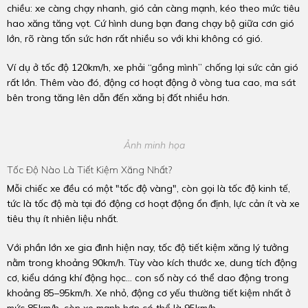
chiều: xe càng chạy nhanh, gió cản càng mạnh, kéo theo mức tiêu
hao xăng tăng vọt. Cứ hình dung bạn đang chạy bộ giữa cơn gió
lớn, rõ ràng tốn sức hơn rất nhiều so với khi không có gió.
Ví dụ ở tốc độ 120km/h, xe phải “gồng mình” chống lại sức cản gió
rất lớn. Thêm vào đó, động cơ hoạt động ở vòng tua cao, ma sát
bên trong tăng lên dẫn đến xăng bị đốt nhiều hơn.
Ảnh minh họa
Tốc Độ Nào Là Tiết Kiệm Xăng Nhất?
Mỗi chiếc xe đều có một "tốc độ vàng", còn gọi là tốc độ kinh tế,
tức là tốc độ mà tại đó động cơ hoạt động ổn định, lực cản ít và xe
tiêu thụ ít nhiên liệu nhất.
Với phần lớn xe gia đình hiện nay, tốc độ tiết kiệm xăng lý tưởng
nằm trong khoảng 90km/h. Tùy vào kích thước xe, dung tích động
cơ, kiểu dáng khí động học… con số này có thể dao động trong
khoảng 85–95km/h. Xe nhỏ, động cơ yếu thường tiết kiệm nhất ở