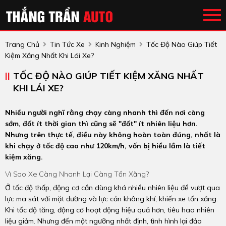
Trang Chủ
Tin Tức Xe
Kinh Nghiệm
Tốc Độ Nào Giúp Tiết
Kiệm Xăng Nhất Khi Lái Xe?
TỐC ĐỘ NÀO GIÚP TIẾT KIỆM XĂNG NHẤT
KHI LÁI XE?
Nhiều người nghĩ rằng chạy càng nhanh thì đến nơi càng
sớm, đốt ít thời gian thì cũng sẽ "đốt" ít nhiên liệu hơn.
Nhưng trên thực tế, điều này không hoàn toàn đúng, nhất là
khi chạy ở tốc độ cao như 120km/h, vốn bị hiểu lầm là tiết
kiệm xăng.
Vì Sao Xe Càng Nhanh Lại Càng Tốn Xăng?
Ở tốc độ thấp, động cơ cần dùng khá nhiều nhiên liệu để vượt qua
lực ma sát với mặt đường và lực cản không khí, khiến xe tốn xăng.
Khi tốc độ tăng, động cơ hoạt động hiệu quả hơn, tiêu hao nhiên
liệu giảm. Nhưng đến một ngưỡng nhất định, tình hình lại đảo