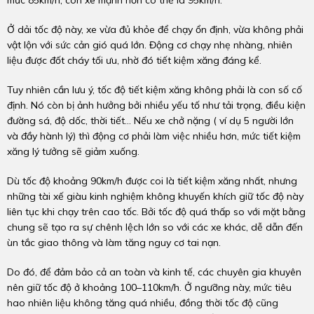
mức 85km/h, còn xe mạnh hơn có thể là 95km/h.
Ở dải tốc độ này, xe vừa đủ khỏe để chạy ổn định, vừa không phải
vật lộn với sức cản gió quá lớn. Động cơ chạy nhẹ nhàng, nhiên
liệu được đốt cháy tối ưu, nhờ đó tiết kiệm xăng đáng kể.
Tuy nhiên cần lưu ý, tốc độ tiết kiệm xăng không phải là con số cố
định. Nó còn bị ảnh hưởng bởi nhiều yếu tố như tải trọng, điều kiện
đường sá, độ dốc, thời tiết… Nếu xe chở nặng ( ví dụ 5 người lớn
và đầy hành lý) thì động cơ phải làm việc nhiều hơn, mức tiết kiệm
xăng lý tưởng sẽ giảm xuống.
Dù tốc độ khoảng 90km/h được coi là tiết kiệm xăng nhất, nhưng
những tài xế giàu kinh nghiệm không khuyến khích giữ tốc độ này
liên tục khi chạy trên cao tốc. Bởi tốc độ quá thấp so với mặt bằng
chung sẽ tạo ra sự chênh lệch lớn so với các xe khác, dễ dẫn đến
ùn tắc giao thông và làm tăng nguy cơ tai nạn.
Do đó, để đảm bảo cả an toàn và kinh tế, các chuyên gia khuyên
nên giữ tốc độ ở khoảng 100–110km/h. Ở ngưỡng này, mức tiêu
hao nhiên liệu không tăng quá nhiều, đồng thời tốc độ cũng