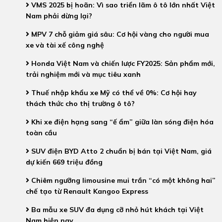
VMS 2025 bị hoãn: Vì sao triển lãm ô tô lớn nhất Việt
Nam phải dừng lại?
MPV 7 chỗ giảm giá sâu: Cơ hội vàng cho người mua
xe và tài xế công nghệ
Honda Việt Nam và chiến lược FY2025: Sản phẩm mới,
trải nghiệm mới và mục tiêu xanh
Thuế nhập khẩu xe Mỹ có thể về 0%: Cơ hội hay
thách thức cho thị trường ô tô?
Khi xe điện hạng sang “ế ẩm” giữa làn sóng điện hóa
toàn cầu
SUV điện BYD Atto 2 chuẩn bị bán tại Việt Nam, giá
dự kiến 669 triệu đồng
Chiêm ngưỡng limousine mui trần “có một không hai”
chế tạo từ Renault Kangoo Express
Ba mẫu xe SUV đa dụng cỡ nhỏ hút khách tại Việt
Nam hiện nay