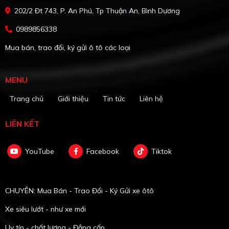
202/2 Đt 743, P. An Phú, Tp Thuận An, Bình Dương
0989856338
Mua bán, trao đổi, ký gửi ô tô các loại
MENU
Trang chủ
Giới thiệu
Tin tức
Liên hệ
LIÊN KẾT
YouTube
Facebook
Tiktok
CHUYÊN: Mua Bán - Trao Đổi - Ký Gửi xe ôtô
Xe siêu lướt - như xe mới
Uy tín - chất lượng - Đẳng cấp.