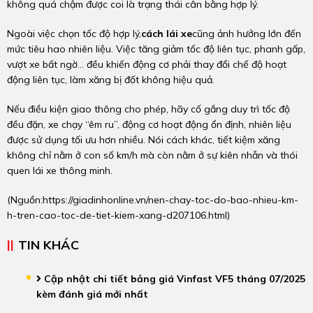
không quá chậm được coi là trạng thái cân bằng hợp lý.
Ngoài việc chọn tốc độ hợp lý,
cách lái xe
cũng ảnh hưởng lớn đến
mức tiêu hao nhiên liệu. Việc tăng giảm tốc độ liên tục, phanh gấp,
vượt xe bất ngờ… đều khiến động cơ phải thay đổi chế độ hoạt
động liên tục, làm xăng bị đốt không hiệu quả.
Nếu điều kiện giao thông cho phép, hãy cố gắng duy trì tốc độ
đều đặn, xe chạy “êm ru”, động cơ hoạt động ổn định, nhiên liệu
được sử dụng tối ưu hơn nhiều. Nói cách khác, tiết kiệm xăng
không chỉ nằm ở con số km/h mà còn nằm ở sự kiên nhẫn và thói
quen lái xe thông minh.
(Nguồn:
https://giadinhonline.vn/nen-chay-toc-do-bao-nhieu-km-
h-tren-cao-toc-de-tiet-kiem-xang-d207106.html
)
TIN KHÁC
Cập nhật chi tiết bảng giá Vinfast VF5 tháng 07/2025
kèm đánh giá mới nhất