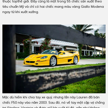
thuộc topthế giới. Đây cũng là một trong 55 chiếc sản xuất theo
tiêu chuẩn Mỹ và chỉ có hai chiếc mang màu vàng Giallo Modena
ngay từ khi xuất xưởng.
Mặc dù hiếm khi chia tay xe quý, nhưng lần này Lauren đã bán
chiếc F50 này vào năm 2003. Sau đó, nó về tay một cặp vợ chồng
tại Sterling, Virginia và được giữ kín suốt từ đó, gần như không