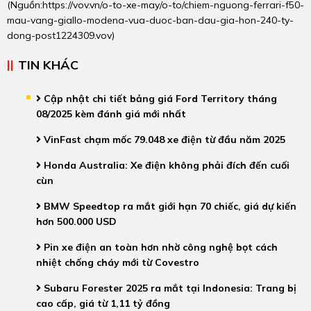
(Nguồn:
https://vov.vn/o-to-xe-may/o-to/chiem-nguong-ferrari-f50-
mau-vang-giallo-modena-vua-duoc-ban-dau-gia-hon-240-ty-
dong-post1224309.vov
)
TIN KHÁC
Cập nhật chi tiết bảng giá Ford Territory tháng
08/2025 kèm đánh giá mới nhất
VinFast chạm mốc 79.048 xe điện từ đầu năm 2025
Honda Australia: Xe điện không phải đích đến cuối
cùn
BMW Speedtop ra mắt giới hạn 70 chiếc, giá dự kiến
hơn 500.000 USD
Pin xe điện an toàn hơn nhờ công nghệ bọt cách
nhiệt chống cháy mới từ Covestro
Subaru Forester 2025 ra mắt tại Indonesia: Trang bị
cao cấp, giá từ 1,11 tỷ đồng