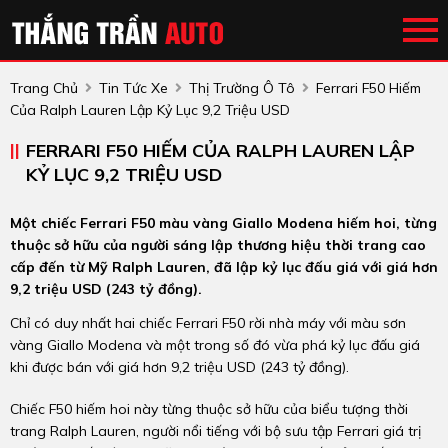
Trang Chủ
Tin Tức Xe
Thị Trường Ô Tô
Ferrari F50 Hiếm
Của Ralph Lauren Lập Kỷ Lục 9,2 Triệu USD
FERRARI F50 HIẾM CỦA RALPH LAUREN LẬP
KỶ LỤC 9,2 TRIỆU USD
Một chiếc Ferrari F50 màu vàng Giallo Modena hiếm hoi, từng
thuộc sở hữu của người sáng lập thương hiệu thời trang cao
cấp đến từ Mỹ Ralph Lauren, đã lập kỷ lục đấu giá với giá hơn
9,2 triệu USD (243 tỷ đồng).
Chỉ có duy nhất hai chiếc Ferrari F50 rời nhà máy với màu sơn
vàng Giallo Modena và một trong số đó vừa phá kỷ lục đấu giá
khi được bán với giá hơn 9,2 triệu USD (243 tỷ đồng).
Chiếc F50 hiếm hoi này từng thuộc sở hữu của biểu tượng thời
trang Ralph Lauren, người nổi tiếng với bộ sưu tập Ferrari giá trị