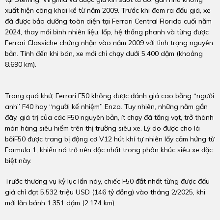
xuất hiện công khai kể từ năm 2009. Trước khi đem ra đấu giá, xe
đã được bảo dưỡng toàn diện tại Ferrari Central Florida cuối năm
2024, thay mới bình nhiên liệu, lốp, hệ thống phanh và từng được
Ferrari Classiche chứng nhận vào năm 2009 với tình trạng nguyên
bản. Tính đến khi bán, xe mới chỉ chạy dưới 5.400 dặm (khoảng
8.690 km).
Trong quá khứ, Ferrari F50 không được đánh giá cao bằng “người
anh” F40 hay “người kế nhiệm” Enzo. Tuy nhiên, những năm gần
đây, giá trị của các F50 nguyên bản, ít chạy đã tăng vọt, trở thành
món hàng siêu hiếm trên thị trường siêu xe. Lý do được cho là
bởiF50 được trang bị động cơ V12 hút khí tự nhiên lấy cảm hứng từ
Formula 1, khiến nó trở nên độc nhất trong phân khúc siêu xe đặc
biệt này.
Trước thương vụ kỷ lục lần này, chiếc F50 đắt nhất từng được đấu
giá chỉ đạt 5,532 triệu USD (146 tỷ đồng) vào tháng 2/2025, khi
mới lăn bánh 1.351 dặm (2.174 km).