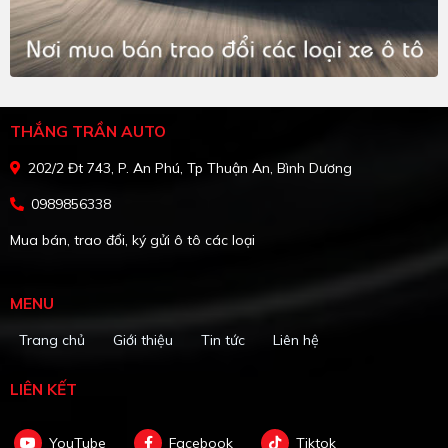
THẮNG TRẦN AUTO
202/2 Đt 743, P. An Phú, Tp Thuận An, Bình Dương
0989856338
Mua bán, trao đổi, ký gửi ô tô các loại
MENU
Trang chủ
Giới thiệu
Tin tức
Liên hệ
LIÊN KẾT
YouTube
Facebook
Tiktok