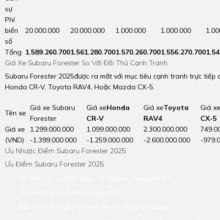
sự
Phí
biển
20.000.000
20.000.000
1.000.000
1.000.000
1.00
số
Tổng
1.589.260.700
1.561.280.700
1.570.260.700
1.556.270.700
1.54
Giá Xe Subaru Forester So Với Đối Thủ Cạnh Tranh
Subaru Forester 2025được ra mắt với mục tiêu cạnh tranh trực tiếp
Honda CR-V, Toyota RAV4, Hoặc Mazda CX-5.
Giá xe Subaru
Giá xe
Honda
Giá xe
Toyota
Giá x
Tên xe
Forester
CR-V
RAV4
CX-5
Giá xe
1.299.000.000
1.099.000.000
2.300.000.000
749.0
(VND)
-1.399.000.000
-1.259.000.000
-2.600.000.000
-979.
Ưu Nhược Điểm Subaru Forester 2025
Ưu Điểm Subaru Forester 2025
An toàn số 1 phân khúc với Subaru Eyesight 4.0
Thiết kế rộng rãi cho cả gia đình
Nội thất tiện nghi, thân thiện dễ dàng sử dụng