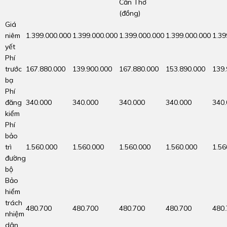
Cần Thơ
(đồng)
Giá
niêm
1.399.000.000
1.399.000.000
1.399.000.000
1.399.000.000
1.39
yết
Phí
trước
167.880.000
139.900.000
167.880.000
153.890.000
139.
bạ
Phí
đăng
340.000
340.000
340.000
340.000
340
kiểm
Phí
bảo
trì
1.560.000
1.560.000
1.560.000
1.560.000
1.56
đường
bộ
Bảo
hiểm
trách
480.700
480.700
480.700
480.700
480
nhiệm
dân