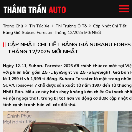
Trang Chủ
Tin Tức Xe
Thị Trường Ô Tô
Cập Nhật Chi Tiết
Bảng Giá Subaru Forester Tháng 12/2025 Mới Nhất
CẬP NHẬT CHI TIẾT BẢNG GIÁ SUBARU FORES
THÁNG 12/2025 MỚI NHẤT
Ngày 12-11, Subaru Forester 2025 đã chính thức ra mắt tại Vi
với phiên bản gồm 2.5i-L EyeSight và 2.5i-S EyeSight. Giá bán l
là 1,299 tỉ và 1,399 tỉ đồng. Subaru Forester là một trong nhữ
SUV/Crossover 7 chỗ được sản xuất từ ​​năm 1997 đến từ thương
Nhật Bản. Mẫu xe này bán chạy không kém chiếc Outback nhờ
về nội ngoại thất, trang bị tốt hơn và động cơ được cập nhật 
tính cạnh tranh hơn với các đối thủ.