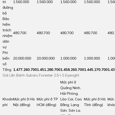
trì
1.560.000
1.560.000
1.560.000
1.560.000
1.56
đường
bộ
Bảo
hiểm
trách
480.700
480.700
480.700
480.700
480
nhiệm
dân
sự
Phí
biển
20.000.000
20.000.000
1.000.000
1.000.000
1.00
số
Tổng
1.477.260.700
1.451.280.700
1.458.260.700
1.445.270.700
1.43
Giá Lăn Bánh Subaru Forester 2.5 I-S Eyesight
Mức phí ở
Quảng Ninh,
Hải Phòng,
Khoản
Mức phí ở Hà
Mức phí ở TP
Lào Cai, Cao
Mức phí ở Hà
Mức 
phí
Nội (đồng)
HCM (đồng)
Bằng, Lạng
Tĩnh (đồng)
khác
Sơn, Sơn La,