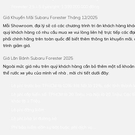
Forester 2.5 i-S Eyesight: 1.399.000.000 đồng
Giá Khuyến Mãi Subaru Forester Tháng 12/2025
Mỗi Showroom, đại lý sẽ có các chương trình tri ân khách hàng khá
quý khách hàng có nhu cầu mua xe vui lòng liên hệ trực tiếp các đại
phối chính hãng trên toàn quốc để biết thêm thông tin khuyến mãi,
trình giảm giá.
Giá Lăn Bánh Subaru Forester 2025
Ngoài mức giá nêu trên quý khách hàng cần bỏ thêm một số khoản 
thể rước xe yêu của mình về nhà , mời chi tiết dưới đây:
Lệ phí trước bạ: TPHCM là 10%, Hà Nội là 12%, các tỉnh thành
Lệ phí cấp biển số: TPHCM là 20 Triệu, Hà Nội là 20 Triệu, Các t
khác là 1 Triệu
Lệ phí đăng kiểm
Lệ phí bào trì đường bộ
Phí bảo hiểm dân sự bắt buộc, phí dịch vụ....