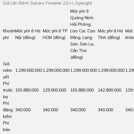
Giá Lăn Bánh Subaru Forester 2.5 I-L Eyesight
Mức phí ở
Quảng Ninh,
Hải Phòng,
Khoản
Mức phí ở Hà
Mức phí ở TP
Lào Cai, Cao
Mức phí ở Hà
Mức 
phí
Nội (đồng)
HCM (đồng)
Bằng, Lạng
Tĩnh (đồng)
khác
Sơn, Sơn La,
Cần Thơ
(đồng)
Giá
niêm
1.299.000.000
1.299.000.000
1.299.000.000
1.299.000.000
1.29
yết
Phí
trước
155.880.000
129.900.000
155.880.000
142.890.000
129.
bạ
Phí
đăng
340.000
340.000
340.000
340.000
340
kiểm
Phí
bảo