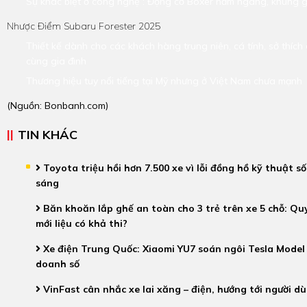
Sự khác biệt ở công nghệ : Động cơ Boxer nằm ngang, khung g
Nhược Điểm Subaru Forester 2025
Thiết kế dành cho các khách hàng trung niên, cá tính, sở thích 
cùng gia đình
Thương hiệu tuy nổi tiếng tại Mỹ nhưng ở Việt Nam chưa mạnh
(Nguồn:
Bonbanh.com
)
TIN KHÁC
Toyota triệu hồi hơn 7.500 xe vì lỗi đồng hồ kỹ thuật s
sáng
Băn khoăn lắp ghế an toàn cho 3 trẻ trên xe 5 chỗ: Qu
mới liệu có khả thi?
Xe điện Trung Quốc: Xiaomi YU7 soán ngôi Tesla Model 
doanh số
VinFast cân nhắc xe lai xăng – điện, hướng tới người d