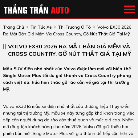
Trang Chủ
Tin Tức Xe
Thị Trường Ô Tô
Volvo EX30 2026
Ra Mắt Bản Giá Mềm Và Cross Country, Gỡ Nút Thắt Giá Tại Mỹ
VOLVO EX30 2026 RA MẮT BẢN GIÁ MỀM VÀ
CROSS COUNTRY, GỠ NÚT THẮT GIÁ TẠI MỸ
Mẫu SUV điện nhỏ nhất của Volvo được làm mới với biến thể
Single Motor Plus tối ưu giá thành và Cross Country phong
cách việt dã, hứa hẹn tháo gỡ rào cản về giá tại thị trường
Mỹ.
Volvo EX30 là mẫu xe điện nhỏ nhất của thương hiệu Thụy Điển,
nhưng tại thị trường Mỹ, mẫu xe này từng gặp khó khăn trong việc
tiếp cận người dùng do rào cản thuế quan và mức giá cao. Nhằm
mở rộng tệp khách hàng cho năm 2026, Volvo đã giới thiệu hai
phiên bản mới: Single Motor Plus với giá thành dễ tiếp cận hơn và