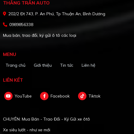
THẮNG TRẦN AUTO
202/2 Đt 743, P. An Phú, Tp Thuận An, Bình Dương
0989856338
Mua bán, trao đổi, ký gửi ô tô các loại
MENU
Trang chủ
Giới thiệu
Tin tức
Liên hệ
LIÊN KẾT
YouTube
Facebook
Tiktok
CHUYÊN: Mua Bán - Trao Đổi - Ký Gửi xe ôtô
Xe siêu lướt - như xe mới