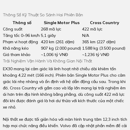
Thông Số Kỹ Thuật So Sánh Hai Phiên Bản
Thông số
Single Motor Plus
Cross Country
Công suất
268 mã lực
422 mã lực
Tăng tốc 0–96 km/h
5,1 giây
N/A
Phạm vi hoạt động
420 km (261 dặm)
365 km (227 dặm)
Khả năng kéo
907 kg (2.000 pound)
1.588 kg (3.500 pound)
Giá tham khảo
~1,006 tỷ VNĐ
~1,236 tỷ VNĐ
Trải Nghiệm Vận Hành Và Không Gian Nội Thất
EX30 mang lại cảm giác lái linh hoạt nhờ chiều dài khiêm tốn
khoảng 4,22 mét (166 inch). Phiên bản Single Motor Plus cho cảm
giác lái nhẹ nhàng và ổn định với hệ dẫn động cầu sau. Trong khi
đó, Cross Country với gầm cao và lốp lớn mang lại trải nghiệm êm
ái hơn trên địa hình không bằng phẳng, dù công suất 422 mã lực
đôi khi được đánh giá là hơi dư thừa với kích thước của một chiếc
xe nhỏ.
Nội thất xe được tối giản hóa với màn hình trung tâm 12,3 inch tích
hợp mọi chức năng điều khiển. Volvo đã cập nhật phần mềm để cải