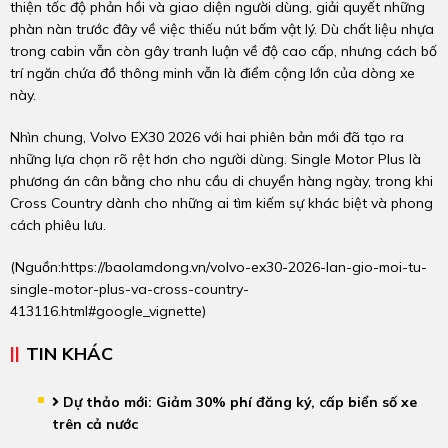
thiện tốc độ phản hồi và giao diện người dùng, giải quyết những
phàn nàn trước đây về việc thiếu nút bấm vật lý. Dù chất liệu nhựa
trong cabin vẫn còn gây tranh luận về độ cao cấp, nhưng cách bố
trí ngăn chứa đồ thông minh vẫn là điểm cộng lớn của dòng xe
này.
Nhìn chung, Volvo EX30 2026 với hai phiên bản mới đã tạo ra
những lựa chọn rõ rệt hơn cho người dùng. Single Motor Plus là
phương án cân bằng cho nhu cầu di chuyển hàng ngày, trong khi
Cross Country dành cho những ai tìm kiếm sự khác biệt và phong
cách phiêu lưu.
(Nguồn:
https://baolamdong.vn/volvo-ex30-2026-lan-gio-moi-tu-
single-motor-plus-va-cross-country-
413116.html#google_vignette
)
TIN KHÁC
Dự thảo mới: Giảm 30% phí đăng ký, cấp biển số xe
trên cả nước