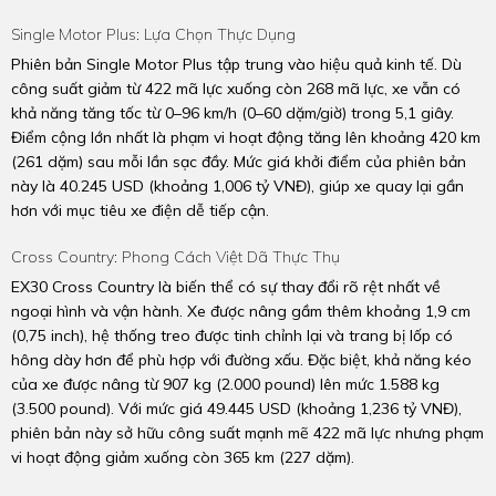
Single Motor Plus: Lựa Chọn Thực Dụng
Phiên bản Single Motor Plus tập trung vào hiệu quả kinh tế. Dù
công suất giảm từ 422 mã lực xuống còn 268 mã lực, xe vẫn có
khả năng tăng tốc từ 0–96 km/h (0–60 dặm/giờ) trong 5,1 giây.
Điểm cộng lớn nhất là phạm vi hoạt động tăng lên khoảng 420 km
(261 dặm) sau mỗi lần sạc đầy. Mức giá khởi điểm của phiên bản
này là 40.245 USD (khoảng 1,006 tỷ VNĐ), giúp xe quay lại gần
hơn với mục tiêu xe điện dễ tiếp cận.
Cross Country: Phong Cách Việt Dã Thực Thụ
EX30 Cross Country là biến thể có sự thay đổi rõ rệt nhất về
ngoại hình và vận hành. Xe được nâng gầm thêm khoảng 1,9 cm
(0,75 inch), hệ thống treo được tinh chỉnh lại và trang bị lốp có
hông dày hơn để phù hợp với đường xấu. Đặc biệt, khả năng kéo
của xe được nâng từ 907 kg (2.000 pound) lên mức 1.588 kg
(3.500 pound). Với mức giá 49.445 USD (khoảng 1,236 tỷ VNĐ),
phiên bản này sở hữu công suất mạnh mẽ 422 mã lực nhưng phạm
vi hoạt động giảm xuống còn 365 km (227 dặm).