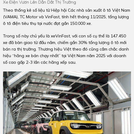
Xe Điện Vươn Lên Dẫn Dắt Thị Trường
Theo thống kê số liệu từ Hiệp hội Các nhà sản xuất ô tô Việt Nam
(VAMA), TC Motor và VinFast, tính hết tháng 11/2025, tổng lượng
ô tô điện tiêu thụ tại nước đạt gần 150.000 xe.
Trong số này chủ yếu là xeVinFast, với con số cụ thể là 147.450
xe đã bàn giao từ đầu năm, chiếm gần 30% tổng lượng ô tô mới
bán ra thị trường. Thương hiệu Việt theo đó cũng cầm chắc danh
hiệu “hãng xe bán chạy nhất” tại Việt Nam năm 2025 với doanh
số cao gấp 2-3 lần các hãng xếp sau.