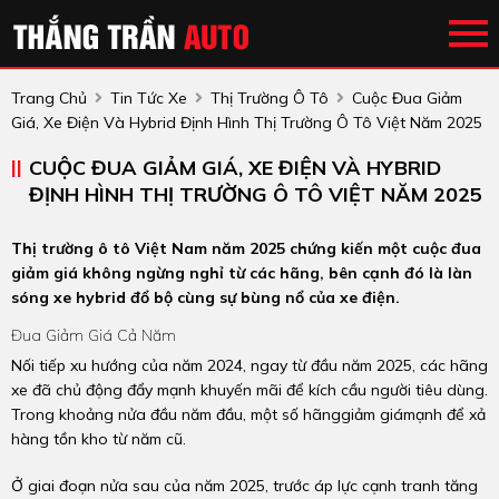
Trang Chủ
Tin Tức Xe
Thị Trường Ô Tô
Cuộc Đua Giảm
Giá, Xe Điện Và Hybrid Định Hình Thị Trường Ô Tô Việt Năm 2025
CUỘC ĐUA GIẢM GIÁ, XE ĐIỆN VÀ HYBRID
ĐỊNH HÌNH THỊ TRƯỜNG Ô TÔ VIỆT NĂM 2025
Thị trường ô tô Việt Nam năm 2025 chứng kiến một cuộc đua
giảm giá không ngừng nghỉ từ các hãng, bên cạnh đó là làn
sóng xe hybrid đổ bộ cùng sự bùng nổ của xe điện.
Đua Giảm Giá Cả Năm
Nối tiếp xu hướng của năm 2024, ngay từ đầu năm 2025, các hãng
xe đã chủ động đẩy mạnh khuyến mãi để kích cầu người tiêu dùng.
Trong khoảng nửa đầu năm đầu, một số hãnggiảm giámạnh để xả
hàng tồn kho từ năm cũ.
Ở giai đoạn nửa sau của năm 2025, trước áp lực cạnh tranh tăng