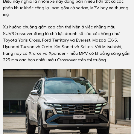
Điều này nghĩa là nhóm xe này đang bán nhiều hơn tất cả các
phân khúc khác cộng lại, bao gồm cả sedan, MPV hay xe thương
mại.
Xu hướng chuộng gầm cao còn thể hiện ở việc những mẫu
SUV/Crossover đang là chủ lực doanh số của các hãng như
Toyota Yaris Cross, Ford Territory và Everest, Mazda CX-5,
Hyundai Tucson và Creta, Kia Sonet và Seltos. Với Mitsubishi,
hãng này có Xforce và Xpander - mẫu MPV có khoảng sáng gầm
225 mm cao hơn nhiều mẫu Crossover trên thị trường.