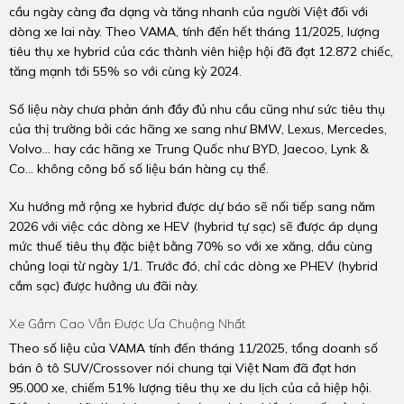
cầu ngày càng đa dạng và tăng nhanh của người Việt đối với
dòng xe lai này. Theo VAMA, tính đến hết tháng 11/2025, lượng
tiêu thụ xe hybrid của các thành viên hiệp hội đã đạt 12.872 chiếc,
tăng mạnh tới 55% so với cùng kỳ 2024.
Số liệu này chưa phản ánh đầy đủ nhu cầu cũng như sức tiêu thụ
của thị trường bởi các hãng xe sang như BMW, Lexus, Mercedes,
Volvo... hay các hãng xe Trung Quốc như BYD, Jaecoo, Lynk &
Co... không công bố số liệu bán hàng cụ thể.
Xu hướng mở rộng xe hybrid được dự báo sẽ nối tiếp sang năm
2026 với việc các dòng xe HEV (hybrid tự sạc) sẽ được áp dụng
mức thuế tiêu thụ đặc biệt bằng 70% so với xe xăng, dầu cùng
chủng loại từ ngày 1/1. Trước đó, chỉ các dòng xe PHEV (hybrid
cắm sạc) được hưởng ưu đãi này.
Xe Gầm Cao Vẫn Được Ưa Chuộng Nhất
Theo số liệu của VAMA tính đến tháng 11/2025, tổng doanh số
bán ô tô SUV/Crossover nói chung tại Việt Nam đã đạt hơn
95.000 xe, chiếm 51% lượng tiêu thụ xe du lịch của cả hiệp hội.