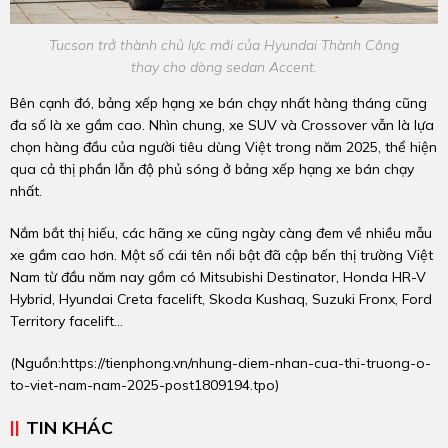
Tucson trở thành chủ lực mới của Hyundai Thành Công
thay cho dòng sedan Accent.
Bên cạnh đó, bảng xếp hạng xe bán chạy nhất hàng tháng cũng
đa số là xe gầm cao. Nhìn chung, xe SUV và Crossover vẫn là lựa
chọn hàng đầu của người tiêu dùng Việt trong năm 2025, thể hiện
qua cả thị phần lẫn độ phủ sóng ở bảng xếp hạng xe bán chạy
nhất.
Nắm bắt thị hiếu, các hãng xe cũng ngày càng đem về nhiều mẫu
xe gầm cao hơn. Một số cái tên nổi bật đã cập bến thị trường Việt
Nam từ đầu năm nay gồm có Mitsubishi Destinator, Honda HR-V
Hybrid, Hyundai Creta facelift, Skoda Kushaq, Suzuki Fronx, Ford
Territory facelift...
(Nguồn:
https://tienphong.vn/nhung-diem-nhan-cua-thi-truong-o-
to-viet-nam-nam-2025-post1809194.tpo
)
TIN KHÁC