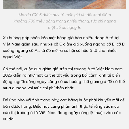
Mazda CX-5 được duy trì mức giá ưu đãi khởi điểm
khoảng 700 triệu đồng trong nhiều tháng, tức chỉ ngang
một số xe hạng B.
Xu hướng góp phần kéo mặt bằng giá bán nhiều dòng ô tô tại
Việt Nam giảm sâu, như xe cỡ C giảm giá xuống ngang cỡ B, cỡ B
xuống ngang cỡ A… từ đó mở ra cơ hội sở hữu ô tô cho nhiều
người Việt.
Có thể nói, cuộc đua giảm giá trên thị trường ô tô Việt Nam năm
2025 diễn ra như một xu thế tất yếu trong bối cảnh kinh tế biến
động, người dùng ngày càng có xu hướng chờ giảm giá để có thể
mua được xe với mức chi phí thấp nhất.
Để ứng phó với tình trạng này, các hãng buộc phải khuyến mãi để
bán được hàng. Điều này cũng phản ánh thực tế rằng sức mua
của thị trường ô tô Việt Nam đang ngày càng lệ thuộc vào các
ưu đãi.