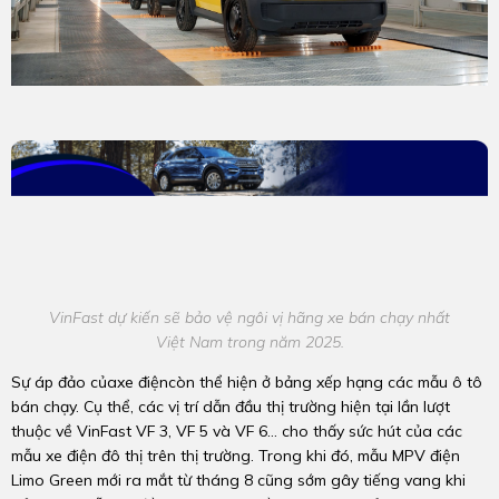
VinFast dự kiến sẽ bảo vệ ngôi vị hãng xe bán chạy nhất
Việt Nam trong năm 2025.
Sự áp đảo củaxe điệncòn thể hiện ở bảng xếp hạng các mẫu ô tô
bán chạy. Cụ thể, các vị trí dẫn đầu thị trường hiện tại lần lượt
thuộc về VinFast VF 3, VF 5 và VF 6… cho thấy sức hút của các
mẫu xe điện đô thị trên thị trường. Trong khi đó, mẫu MPV điện
Limo Green mới ra mắt từ tháng 8 cũng sớm gây tiếng vang khi