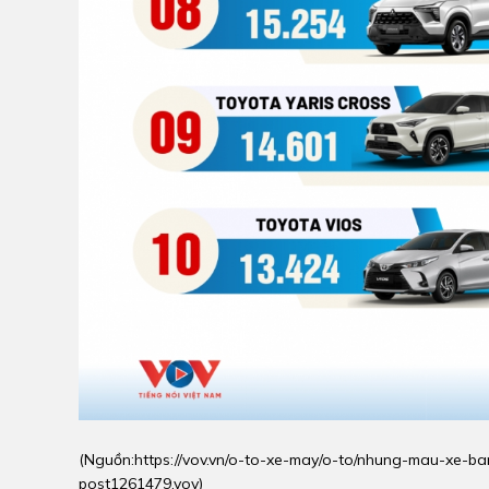
(Nguồn:
https://vov.vn/o-to-xe-may/o-to/nhung-mau-xe-b
post1261479.vov
)