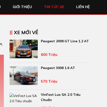
Ủ
GIỚI THIỆU
TIN TỨC XE
LIÊN HỆ
XE MỚI VỀ
Peugeot 2008 GT Line 1.2 AT
t,
600 Triệu
Peugeot 3008 1.6 AT
570 Triệu
VinFast Lux SA 2.0 Tiêu
Chuẩn