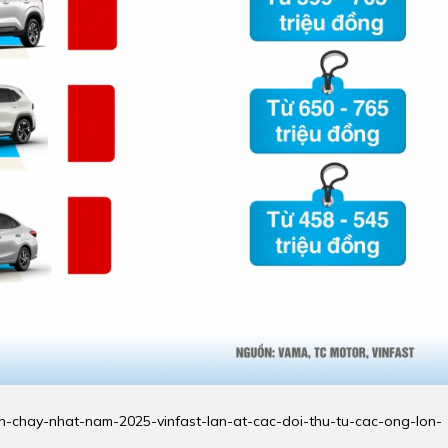
an-chay-nhat-nam-2025-vinfast-lan-at-cac-doi-thu-tu-cac-ong-lon-