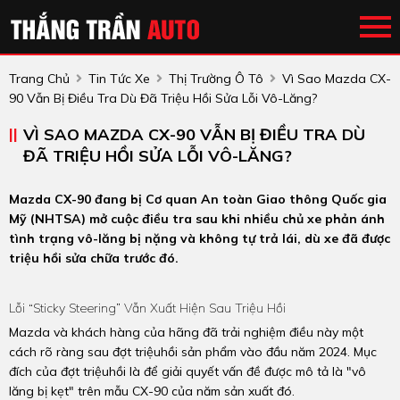
Trang Chủ
Tin Tức Xe
Thị Trường Ô Tô
Vì Sao Mazda CX-
90 Vẫn Bị Điều Tra Dù Đã Triệu Hồi Sửa Lỗi Vô-Lăng?
VÌ SAO MAZDA CX-90 VẪN BỊ ĐIỀU TRA DÙ
ĐÃ TRIỆU HỒI SỬA LỖI VÔ-LĂNG?
Mazda CX-90 đang bị Cơ quan An toàn Giao thông Quốc gia
Mỹ (NHTSA) mở cuộc điều tra sau khi nhiều chủ xe phản ánh
tình trạng vô-lăng bị nặng và không tự trả lái, dù xe đã được
triệu hồi sửa chữa trước đó.
Lỗi “sticky Steering” Vẫn Xuất Hiện Sau Triệu Hồi
Mazda và khách hàng của hãng đã trải nghiệm điều này một
cách rõ ràng sau đợt triệuhồi sản phẩm vào đầu năm 2024. Mục
đích của đợt triệuhồi là để giải quyết vấn đề được mô tả là "vô
lăng bị kẹt" trên mẫu CX-90 của năm sản xuất đó.