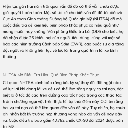
Hiện tại, gần hai năm trôi qua, vấn đề đó có thể vẫn chưa được
giải quyết hoàn toàn. Một số tài xế cho biết,vấn đề đã tái diễnvà
Cục An toàn Giao thông Đường bộ Quốc gia Mỹ (NHTSA) đã mở
cuộc điều tra để xem liệu biện pháp khắc phục có hiệu quả như
mong muốn hay không. Văn phòng Điều tra Lỗi (ODI) cho biết, họ
đã nhận được 26 khiếu nại của người tiêu dùng, cùng với một số
báo cáo hiện trường Cảnh báo Sớm (EWR), cáo buộc sự gia tăng
đột ngột và không liên tục về lực lái trong quá trình lái xe bình
thường.
NHTSA Mở Điều Tra Hiệu Quả Biện Pháp Khắc Phục
Cơ quan NHTSA cảnh báo rằng bất kỳ sự thay đổi đột ngột nào
về lực lái khi đang lái xe đều có thể làm tăng nguy cơ tai nạn, đặc
biệt là ở tốc độ cao trên đường cao tốc hoặc trong các thao tác
tránh chướng ngại vật.Trên thực tế, tại thời điểm này, ODI tin rằng
hai vụ tai nạn có thể liên quan đến vấn đề này. Tuy nhiên, họ chưa
ghi nhận bất kỳ trường hợp thương vong nào do vấn đề này gây
ra. Cuộc điều tra bao gồm 43.752 chiếc CX-90 đời 2024 được bán
tại Mỹ.