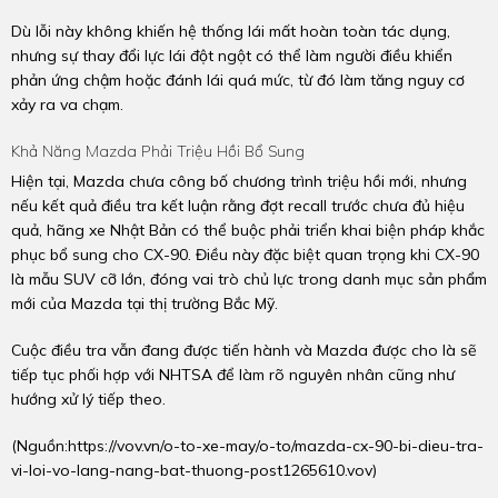
Dù lỗi này không khiến hệ thống lái mất hoàn toàn tác dụng,
nhưng sự thay đổi lực lái đột ngột có thể làm người điều khiển
phản ứng chậm hoặc đánh lái quá mức, từ đó làm tăng nguy cơ
xảy ra va chạm.
Khả Năng Mazda Phải Triệu Hồi Bổ Sung
Hiện tại, Mazda chưa công bố chương trình triệu hồi mới, nhưng
nếu kết quả điều tra kết luận rằng đợt recall trước chưa đủ hiệu
quả, hãng xe Nhật Bản có thể buộc phải triển khai biện pháp khắc
phục bổ sung cho CX-90. Điều này đặc biệt quan trọng khi CX-90
là mẫu SUV cỡ lớn, đóng vai trò chủ lực trong danh mục sản phẩm
mới của Mazda tại thị trường Bắc Mỹ.
Cuộc điều tra vẫn đang được tiến hành và Mazda được cho là sẽ
tiếp tục phối hợp với NHTSA để làm rõ nguyên nhân cũng như
hướng xử lý tiếp theo.
(Nguồn:
https://vov.vn/o-to-xe-may/o-to/mazda-cx-90-bi-dieu-tra-
vi-loi-vo-lang-nang-bat-thuong-post1265610.vov
)