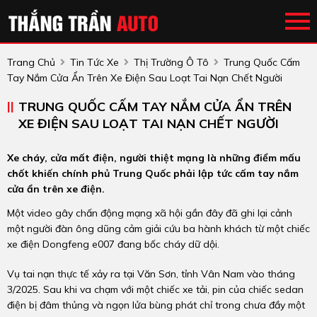
Trang Chủ
Tin Tức Xe
Thị Trường Ô Tô
Trung Quốc Cấm
Tay Nắm Cửa Ẩn Trên Xe Điện Sau Loạt Tai Nạn Chết Người
TRUNG QUỐC CẤM TAY NẮM CỬA ẨN TRÊN
XE ĐIỆN SAU LOẠT TAI NẠN CHẾT NGƯỜI
Xe cháy, cửa mất điện, người thiệt mạng là những điểm mấu
chốt khiến chính phủ Trung Quốc phải lập tức cấm tay nắm
cửa ẩn trên xe điện.
Một video gây chấn động mạng xã hội gần đây đã ghi lại cảnh
một người đàn ông dũng cảm giải cứu ba hành khách từ một chiếc
xe điện Dongfeng e007 đang bốc cháy dữ dội.
Vụ tai nạn thực tế xảy ra tại Văn Sơn, tỉnh Vân Nam vào tháng
3/2025. Sau khi va chạm với một chiếc xe tải, pin của chiếc sedan
điện bị đâm thủng và ngọn lửa bùng phát chỉ trong chưa đầy một