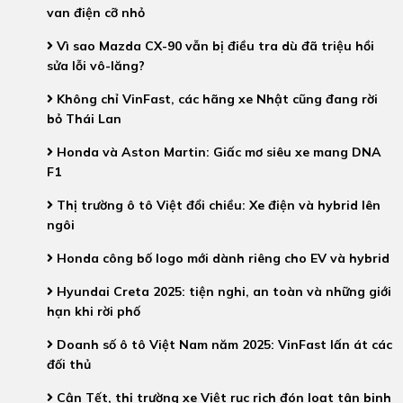
van điện cỡ nhỏ
Vì sao Mazda CX-90 vẫn bị điều tra dù đã triệu hồi
sửa lỗi vô-lăng?
Không chỉ VinFast, các hãng xe Nhật cũng đang rời
bỏ Thái Lan
Honda và Aston Martin: Giấc mơ siêu xe mang DNA
F1
Thị trường ô tô Việt đổi chiều: Xe điện và hybrid lên
ngôi
Honda công bố logo mới dành riêng cho EV và hybrid
Hyundai Creta 2025: tiện nghi, an toàn và những giới
hạn khi rời phố
Doanh số ô tô Việt Nam năm 2025: VinFast lấn át các
đối thủ
Cận Tết, thị trường xe Việt rục rịch đón loạt tân binh