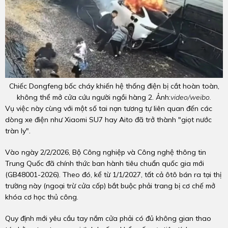
Chiếc Dongfeng bốc cháy khiến hệ thống điện bị cắt hoàn toàn,
không thể mở cửa cứu người ngồi hàng 2. Ảnh:
video/weibo.
Vụ việc này cùng với một số tai nạn tương tự liên quan đến các
dòng xe điện như Xiaomi SU7 hay Aito đã trở thành "giọt nước
tràn ly".
Vào ngày 2/2/2026, Bộ Công nghiệp và Công nghệ thông tin
Trung Quốc đã chính thức ban hành tiêu chuẩn quốc gia mới
(GB48001-2026). Theo đó, kể từ 1/1/2027, tất cả ôtô bán ra tại thị
trường này (ngoại trừ cửa cốp) bắt buộc phải trang bị cơ chế mở
khóa cơ học thủ công.
Quy định mới yêu cầu tay nắm cửa phải có đủ không gian thao