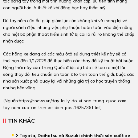
tác bằng tay trong mọi tình huống khẩn cấp, ưu tiên tính mạng
con người hơn là thiết kế khí động học hay thẩm mỹ.
Dù tay nắm cửa ẩn giúp giảm lực cản không khí và mang lại vẻ
ngoài sành điệu, nhưng việc phụ thuộc hoàn toàn vào điện năng
cho một bộ phận thoát hiểm sinh tử bị coi là rủi ro không thể chấp
nhận được.
Các hãng xe đang có các mẫu ôtô sử dụng thiết kế này sẽ có
thời hạn đến 1/1/2029 để thực hiện các thay đổi kỹ thuật bắt buộc.
Động thái này của Trung Quốc được dự báo sẽ tạo ra một làn
sóng thay đổi tiêu chuẩn an toàn ôtô trên toàn thế giới, buộc các
nhà sản xuất phải quay lại với những giá trị cơ học truyền thống
nhưng bền vững.
(Nguồn:
https://znews.vn/day-la-ly-do-vi-sao-trung-quoc-cam-
tay-nam-cua-an-tren-xe-dien-post1625736.html
)
TIN KHÁC
Toyota, Daihatsu và Suzuki chính thức sản xuất xe