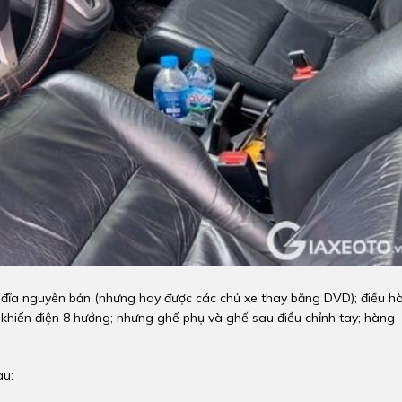
6 đĩa nguyên bản (nhưng hay được các chủ xe thay bằng DVD); điều h
ều khiển điện 8 hướng; nhưng ghế phụ và ghế sau điều chỉnh tay; hàng
au: