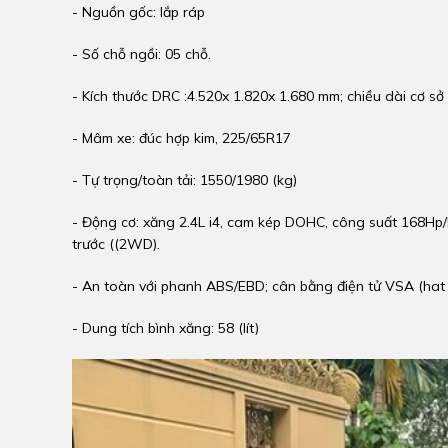
- Nguồn gốc: lắp ráp
- Số chỗ ngồi: 05 chỗ.
- Kích thước DRC :4.520x 1.820x 1.680 mm; chiều dài cơ sở
- Mâm xe: đúc hợp kim, 225/65R17
- Tự trọng/toàn tải: 1550/1980 (kg)
- Động cơ: xăng 2.4L i4, cam kép DOHC, công suất 168H
trước ((2WD).
- An toàn với phanh ABS/EBD; cân bằng điện tử VSA (hat E
- Dung tích bình xăng: 58 (lít)