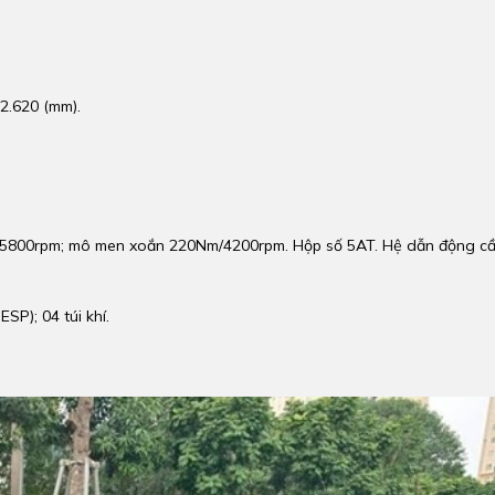
 2.620 (mm).
p/5800rpm; mô men xoắn 220Nm/4200rpm. Hộp số 5AT. Hệ dẫn động c
SP); 04 túi khí.