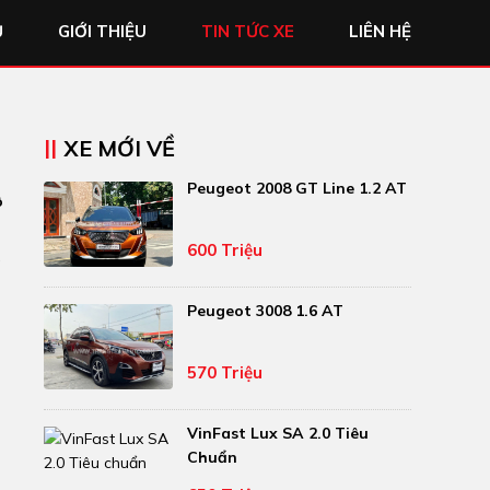
Ủ
GIỚI THIỆU
TIN TỨC XE
LIÊN HỆ
XE MỚI VỀ
Peugeot 2008 GT Line 1.2 AT
ô
600 Triệu
a
Peugeot 3008 1.6 AT
570 Triệu
VinFast Lux SA 2.0 Tiêu
Chuẩn