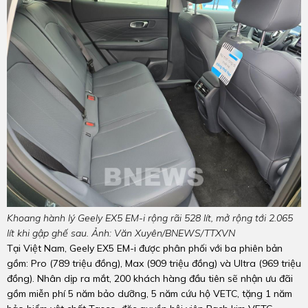
Khoang hành lý Geely EX5 EM-i rộng rãi 528 lít, mở rộng tới 2.065
lít khi gập ghế sau. Ảnh: Văn Xuyên/BNEWS/TTXVN
Tại Việt Nam, Geely EX5 EM-i được phân phối với ba phiên bản
gồm: Pro (789 triệu đồng), Max (909 triệu đồng) và Ultra (969 triệu
đồng). Nhân dịp ra mắt, 200 khách hàng đầu tiên sẽ nhận ưu đãi
gồm miễn phí 5 năm bảo dưỡng, 5 năm cứu hộ VETC, tặng 1 năm