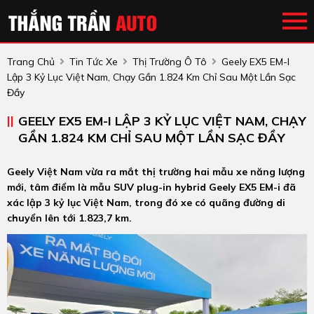
Trang Chủ
Tin Tức Xe
Thị Trường Ô Tô
Geely EX5 EM-I
Lập 3 Kỷ Lục Việt Nam, Chạy Gần 1.824 Km Chỉ Sau Một Lần Sạc
Đầy
GEELY EX5 EM-I LẬP 3 KỶ LỤC VIỆT NAM, CHẠY
GẦN 1.824 KM CHỈ SAU MỘT LẦN SẠC ĐẦY
Geely Việt Nam vừa ra mắt thị trường hai mẫu xe năng lượng
mới, tâm điểm là mẫu SUV plug-in hybrid Geely EX5 EM-i đã
xác lập 3 kỷ lục Việt Nam, trong đó xe có quãng đường di
chuyển lên tới 1.823,7 km.