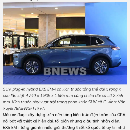
SUV plug-in hybrid EX5 EM-i có kích thước tổng thể dài x rộng x
cao lần lượt 4.740 x 1.905 x 1.685 mm cùng chiều dài cơ sở 2.755
mm. Kích thước này vượt trội trong phân khúc SUV cỡ C. Ảnh: Văn
Xuyên/BNEWS/TTXVN
Mẫu xe được xây dựng trên nền tảng kiến trúc điện toàn cầu GEA,
nổi bật với thiết kế hiện đại, tối giản nhưng giàu tính nhận diện.
EX5 EM-i từng giành nhiều giải thưởng thiết kế quốc tế uy tín như