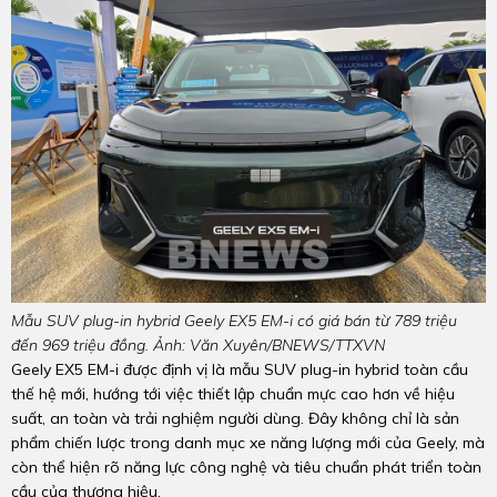
Mẫu SUV plug-in hybrid Geely EX5 EM-i có giá bán từ 789 triệu
đến 969 triệu đồng. Ảnh: Văn Xuyên/BNEWS/TTXVN
Geely EX5 EM-i được định vị là mẫu SUV plug-in hybrid toàn cầu
thế hệ mới, hướng tới việc thiết lập chuẩn mực cao hơn về hiệu
suất, an toàn và trải nghiệm người dùng. Đây không chỉ là sản
phẩm chiến lược trong danh mục xe năng lượng mới của Geely, mà
còn thể hiện rõ năng lực công nghệ và tiêu chuẩn phát triển toàn
cầu của thương hiệu.