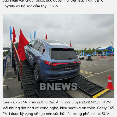
bảo hiểm vật chất Tasco, đặc quyền hội viên Bạch kim VETC
Loyalty và bộ sạc cầm tay 3.5kW.
Geely EX5 EM-i trên đường thử. Ảnh: Văn Xuyên/BNEWS/TTXVN
Với những đột phá về công nghệ, hiệu suất và an toàn, Geely EX5
EM-i được kỳ vọng sẽ tạo nên sức hút lớn trong phân khúc SUV