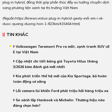
plug-in hybrid, đồng thời góp phần thúc đẩy xu hướng chuyển dịch
sang phương tiện xanh tại thị trường Việt Nam.
(Nguồn:
https://bnews.vn/suv-plug-in-hybrid-geely-ex5-em-i-di-
duoc-quang-duong-hon-1-823km/415464.html
)
TIN KHÁC
Volkswagen Teramont Pro ra mắt, cạnh tranh SUV cỡ
E tại Việt Nam
Cập nhật chi tiết bảng giá Toyota Hilux tháng
3/2026 kèm đánh giá mới nhất
Kia phát triển thế hệ mới của Kia Sportage, bỏ hoàn
toàn động cơ xăng
Lỗi camera lùi khiến Ford phải triệu hồi hàng triệu xe
So sánh lốp Hankook và Michelin: Thương hiệu nào
đáng chọn hơn?