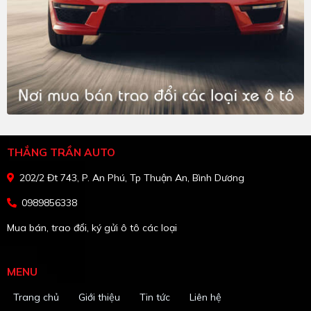
THẮNG TRẦN AUTO
202/2 Đt 743, P. An Phú, Tp Thuận An, Bình Dương
0989856338
Mua bán, trao đổi, ký gửi ô tô các loại
MENU
Trang chủ
Giới thiệu
Tin tức
Liên hệ