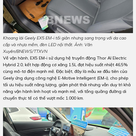
Khoang lái Geely EX5 EM-i tối giản nhưng sang trọng với da cao
cấp và nhựa mềm, đèn LED nội thất. Ảnh: Văn
Xuyên/BNEWS/TTXVN
Về vận hành, EX5 EM-i sử dụng hệ truyền động Thor AI Electric
Hybrid 2.0, kết hợp động cơ xăng 1.5L đạt hiệu suất nhiệt 46,5%
cùng mô-tơ điện mạnh mẽ. Đặc biệt, đây là mẫu xe đầu tiên của
Geely ứng dụng công nghệ E-Motive Intelligent (EM-i), cho phép
tối ưu hiệu suất năng lượng, giảm phát thải nhưng vẫn duy trì khả
năng vận hành linh hoạt và mạnh mẽ, với tổng quãng đường di
chuyển thực tế có thể vượt mốc 1.000 km.