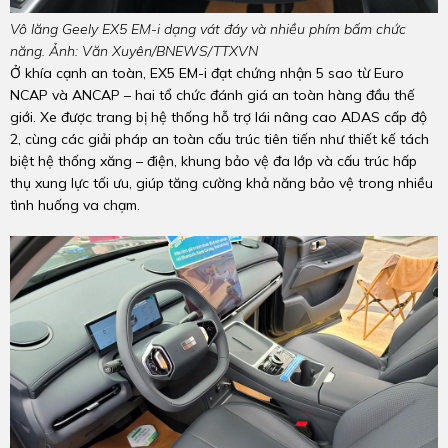
Vô lăng Geely EX5 EM-i dạng vát đáy và nhiều phím bấm chức
năng. Ảnh: Văn Xuyên/BNEWS/TTXVN
Ở khía cạnh an toàn, EX5 EM-i đạt chứng nhận 5 sao từ Euro
NCAP và ANCAP – hai tổ chức đánh giá an toàn hàng đầu thế
giới. Xe được trang bị hệ thống hỗ trợ lái nâng cao ADAS cấp độ
2, cùng các giải pháp an toàn cấu trúc tiên tiến như thiết kế tách
biệt hệ thống xăng – điện, khung bảo vệ đa lớp và cấu trúc hấp
thụ xung lực tối ưu, giúp tăng cường khả năng bảo vệ trong nhiều
tình huống va chạm.