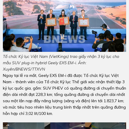
Tổ chức Kỷ lục Việt Nam (VietKings) trao giấy nhận 3 kỷ lục cho
mẫu SUV plug-in hybrid Geely EX5 EM-i. Ảnh:
Xuyên/BNEWS/TTXVN
Ngay tại lễ ra mắt, Geely EX5 EM-i đã được Tổ chức Kỷ lục Việt
Nam - thành viên của Tổ chức Kỷ lục Thế giới xác nhận thiết lập 3
kỷ lục quốc gia, gồm: SUV PHEV có quãng đường di chuyển thuần
điện dài nhất đạt 228,3 km; tổng quãng đường di chuyển dài nhất
sau một lần nạp đầy năng lượng (xăng và điện) lên tới 1.823,7 km;
và mức tiêu hao nhiên liệu trung bình thấp nhất trên quãng đường
hỗn hợp chỉ 3,02 lít/100 km.