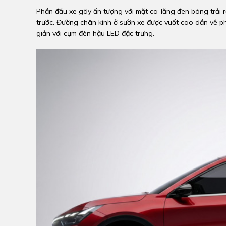
Phần đầu xe gây ấn tượng với mặt ca-lăng đen bóng trải rộ
trước. Đường chân kính ở sườn xe được vuốt cao dần về ph
giản với cụm đèn hậu LED đặc trưng.