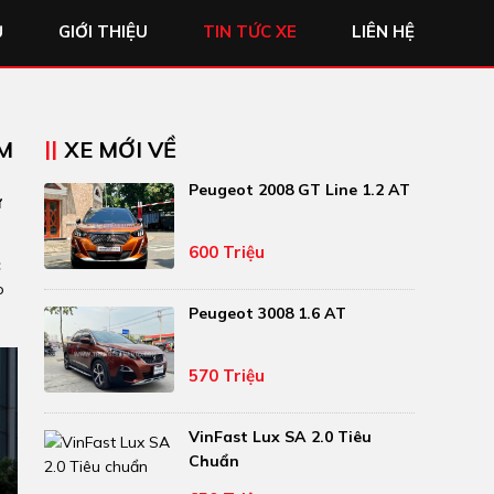
Ủ
GIỚI THIỆU
TIN TỨC XE
LIÊN HỆ
KM
XE MỚI VỀ
Peugeot 2008 GT Line 1.2 AT
ự
600 Triệu
c
o
Peugeot 3008 1.6 AT
570 Triệu
VinFast Lux SA 2.0 Tiêu
Chuẩn