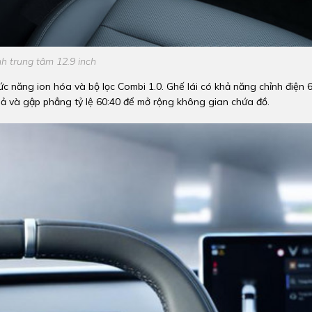
h trung tâm 12.9 inch
c năng ion hóa và bộ lọc Combi 1.0. Ghế lái có khả năng chỉnh điện 
gả và gập phẳng tỷ lệ 60:40 để mở rộng không gian chứa đồ.