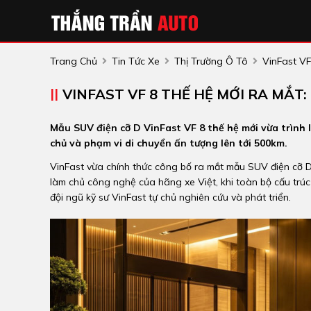
Trang Chủ
Tin Tức Xe
Thị Trường Ô Tô
VinFast VF
VINFAST VF 8 THẾ HỆ MỚI RA MẮT:
Mẫu SUV điện cỡ D VinFast VF 8 thế hệ mới vừa trình
chủ và phạm vi di chuyển ấn tượng lên tới 500km.
VinFast vừa chính thức công bố ra mắt mẫu SUV điện cỡ D
làm chủ công nghệ của hãng xe Việt, khi toàn bộ cấu trúc 
đội ngũ kỹ sư VinFast tự chủ nghiên cứu và phát triển.