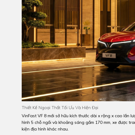
Thiết Kế Ngoại Thất Tối Ưu Và Hiện Đại
VinFast VF 8 mới sở hữu kích thước dài x rộng x cao lần lư
hình 5 chỗ ngồi và khoảng sáng gầm 170 mm, xe được trang
kiện địa hình khác nhau.