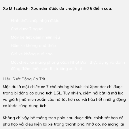
Xe Mitsubishi Xpander được ưa chuộng nhờ 6 điểm sau:
Hình thức chấp nhận được
Chở được 7 người
Máy bé tiết kiệm nhiên liệu
Gầm xe không quá thấp
Giá xe không quá cao
Một chiếc xe mang phong cách Nhật Bản, thực dụng và đánh
đúng điểm thiếu của thị trường xe ô tô
Hiệu Suất Động Cơ Tốt
Mặc dù là một chiếc xe 7 chỗ nhưng Mitsubishi Xpander chỉ được
trang bị động cơ dung tích 1.5L. Tuy nhiên, điểm nổi bật là mã lực
và giá trị mô-men xoắn của nó tốt hơn so với hầu hết những động
cơ khác cùng dung tích.
Không chỉ vậy, hệ thống treo phía sau được điều chỉnh tốt hơn để
phù hợp với điều kiện lái xe trong thành phố. Nhờ đó, nó mang lại