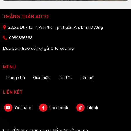
THẮNG TRẦN AUTO
202/2 Đt 743, P. An Phú, Tp Thuận An, Bình Dương
0989856338
Mua bán, trao đổi, ký gửi ô tô các loại
MENU
Trang chủ
Giới thiệu
Tin tức
Liên hệ
LIÊN KẾT
YouTube
Facebook
Tiktok
CHUYÊN: Mua Bán - Trao Đổi - Ký Gửi xe ôtô