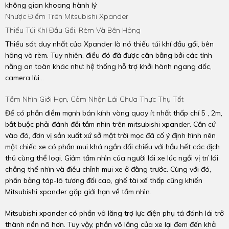
không gian khoang hành lý
Nhược Điểm Trên Mitsubishi Xpander
Thiếu Túi Khí Đầu Gối, Rèm Và Bên Hông
Thiếu sót duy nhất của Xpander là nó thiếu túi khí đầu gối, bên
hông và rèm. Tuy nhiên, điều đó đã được cân bằng bởi các tính
năng an toàn khác như: hệ thống hỗ trợ khởi hành ngang dốc,
camera lùi…
Tầm Nhìn Giới Hạn, Cảm Nhận Lái Chưa Thực Thụ Tốt
Để có phần điểm mạnh bán kính vòng quay ít nhất thấp chỉ 5 , 2m,
bắt buộc phải đánh đổi tầm nhìn trên mitsubishi xpander. Căn cứ
vào đó, đơn vị sản xuất xứ sở mặt trời mọc đã cố ý định hình nên
một chiếc xe có phần mui khá ngắn đối chiếu với hầu hết các địch
thủ cùng thể loại. Giảm tầm nhìn của người lái xe lúc ngồi vị trí lái
chẳng thể nhìn và điều chỉnh mui xe ở đằng trước. Cùng với đó,
phần bảng táp-lô tương đối cao, ghế tài xế thấp cũng khiến
Mitsubishi xpander gặp giới hạn về tầm nhìn.
Mitsubishi xpander có phần vô lăng trợ lực điện phụ tá đánh lái trở
thành nền nã hơn. Tuy vậy, phần vô lăng của xe lại đem đến khả