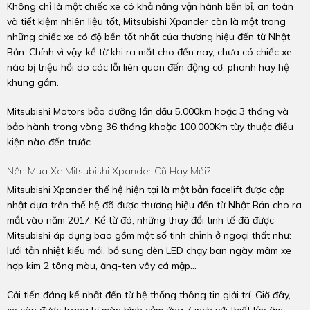
Không chỉ là một chiếc xe có khả năng vận hành bền bỉ, an toàn
và tiết kiệm nhiên liệu tốt, Mitsubishi Xpander còn là một trong
những chiếc xe có độ bền tốt nhất của thương hiệu đến từ Nhật
Bản. Chính vì vậy, kể từ khi ra mắt cho đến nay, chưa có chiếc xe
nào bị triệu hồi do các lỗi liên quan đến động cơ, phanh hay hệ
khung gầm.
Mitsubishi Motors bảo dưỡng lần đầu 5.000km hoặc 3 tháng và
bảo hành trong vòng 36 tháng khoặc 100.000Km tùy thuộc điều
kiện nào đến trước.
Nên Mua Xe Mitsubishi Xpander Cũ Hay Mới?
Mitsubishi Xpander thế hệ hiện tại là một bản facelift được cập
nhật dựa trên thế hệ đã được thương hiệu đến từ Nhật Bản cho ra
mắt vào năm 2017. Kể từ đó, những thay đổi tinh tế đã được
Mitsubishi áp dụng bao gồm một số tinh chỉnh ở ngoại thất như:
lưới tản nhiệt kiểu mới, bổ sung đèn LED chạy ban ngày, mâm xe
hợp kim 2 tông màu, ăng-ten vây cá mập…
Cải tiến đáng kể nhất đến từ hệ thống thông tin giải trí. Giờ đây,