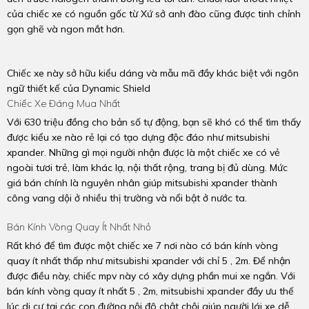
của chiếc xe có nguồn gốc từ Xứ sở anh đào cũng được tinh chỉnh
gọn ghẽ và ngon mắt hơn.
Chiếc xe này sở hữu kiểu dáng và mẫu mã đầy khác biệt với ngôn
ngữ thiết kế của Dynamic Shield
Chiếc Xe Đáng Mua Nhất
Với 630 triệu đồng cho bản số tự động, bạn sẽ khó có thể tìm thấy
được kiểu xe nào rẻ lại có tạo dựng độc đáo như mitsubishi
xpander. Những gì mọi người nhận được là một chiếc xe có vẻ
ngoài tươi trẻ, làm khác lạ, nội thất rộng, trang bị đủ dùng. Mức
giá bán chính là nguyên nhân giúp mitsubishi xpander thành
công vang dội ở nhiều thị trường và nổi bật ở nước ta.
Bán Kính Vòng Quay Ít Nhất Nhỏ
Rất khó để tìm được một chiếc xe 7 nơi nào có bán kính vòng
quay ít nhất thấp như mitsubishi xpander với chỉ 5 , 2m. Để nhận
được điều này, chiếc mpv này có xây dựng phần mui xe ngắn. Với
bán kính vòng quay ít nhất 5 , 2m, mitsubishi xpander đầy ưu thế
lúc di cư tại các con đường nội đô chật chội giúp người lái xe dễ