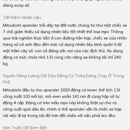
dàng xoay xở.
Tiết Kiệm Nhiên Liệu
Mitsubishi xpander trỗi dậy tại đất nước chúng ta như một chiếc xe
7 chỗ giảm thiểu sử dụng nhiên liệu tốt nhất thể loại mpv. Thông
qua trải nghiệm thực tiễn ở con đường hỗn hợp, chiếc xe của nhãn
hàng xứ sở anh đào đến mức sử dụng nhiên liệu bình quân 5,6l/
một trăm cây số, con số đáng ước mơ của các địch thủ. Xe dùng
động cơ mức chứa nhỏ 1,5l cùng cân nặng xe không tải chỉ 240
kg.
Nguồn Năng Lượng Dồi Dào Động Cơ Thỏa Đáng Chạy Ở Trong
Phố
Mitsubishi đầu tư cho xpander 2020 động cơ mivec thể tích 1,5l
công suất 103 mã lực, mô-men xoắn 141 nm đi cùng hộp số tự
động 4 cấp. Động cơ trên mẫu mpv này không thật sự cho ra
công suất quá dấu ấn, chính vì thế xpander vẫn là chiếc xe hợp
với việc đi lại trong nội đô hơn đối chiếu với việc phải leo đèo.
Đèn Trước Dễ Bám Bẩn