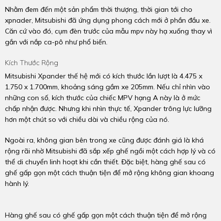
Nhằm đem đến một sản phẩm thời thượng, thời gian tới cho
xpnader, Mitsubishi đã ứng dụng phong cách mới ở phần đầu xe.
Căn cứ vào đó, cụm đèn trước của mẫu mpv này hạ xuống thay vì
gắn với nắp ca-pô như phổ biến.
Kích Thước Rộng
Mitsubishi Xpander thế hệ mới có kích thước lần lượt là 4.475 x
1.750 x 1.700mm, khoảng sáng gầm xe 205mm. Nếu chỉ nhìn vào
những con số, kích thước của chiếc MPV hạng A này là ở mức
chấp nhận được. Nhưng khi nhìn thực tế, Xpander trông lực lưỡng
hơn một chút so với chiều dài và chiều rộng của nó.
Ngoài ra, không gian bên trong xe cũng được đánh giá là khá
rộng rãi nhờ Mitsubishi đã sắp xếp ghế ngồi một cách hợp lý và có
thể di chuyển linh hoạt khi cần thiết. Đặc biệt, hàng ghế sau có
ghế gấp gọn một cách thuận tiện để mở rộng không gian khoang
hành lý.
Hàng ghế sau có ghế gấp gọn một cách thuận tiện để mở rộng