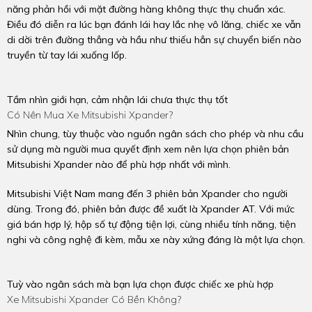
năng phản hồi với mặt đường hàng không thực thụ chuẩn xác.
Điều đó diễn ra lúc bạn đánh lái hay lắc nhẹ vô lăng, chiếc xe vẫn
di dời trên đường thẳng và hầu như thiếu hẳn sự chuyển biến nào
truyền từ tay lái xuống lốp.
Tầm nhìn giới hạn, cảm nhận lái chưa thực thụ tốt
Có Nên Mua Xe Mitsubishi Xpander?
Nhìn chung, tùy thuộc vào nguồn ngân sách cho phép và nhu cầu
sử dụng mà người mua quyết định xem nên lựa chọn
phiên bản
Mitsubishi Xpander
nào để phù hợp nhất với mình.
Mitsubishi Việt Nam mang đến 3 phiên bản Xpander cho người
dùng. Trong đó, phiên bản được đề xuất là Xpander AT. Với mức
giá bán hợp lý, hộp số tự động tiện lợi, cùng nhiều tính năng, tiện
nghi và công nghệ đi kèm, mẫu xe này xứng đáng là một lựa chọn.
Tuỳ vào ngân sách mà bạn lựa chọn được chiếc xe phù hợp
Xe Mitsubishi Xpander Có Bền Không?