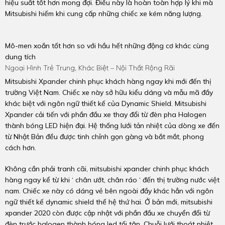
hiệu suất tốt hơn mong đợi. Điều này là hoàn toàn hợp lý khi mà
Mitsubishi hiếm khi cung cấp những chiếc xe kém năng lượng.
Mô-men xoắn tốt hơn so với hầu hết những động cơ khác cùng
dung tích
Ngoại Hình Trẻ Trung, Khác Biệt – Nội Thất Rộng Rãi
Mitsubishi Xpander chinh phục khách hàng ngay khi mới đến thị
trường Việt Nam. Chiếc xe này sở hữu kiểu dáng và mẫu mã đầy
khác biệt với ngôn ngữ thiết kế của Dynamic Shield. Mitsubishi
Xpander cải tiến với phần đầu xe thay đổi từ đèn pha Halogen
thành bóng LED hiện đại. Hệ thống lưới tản nhiệt của dòng xe đến
từ Nhật Bản đều được tinh chỉnh gọn gàng và bắt mắt, phong
cách hơn.
Không cần phải tranh cãi, mitsubishi xpander chinh phục khách
hàng ngay kể từ khi ‘ chân ướt, chân ráo ‘ đến thị trường nước việt
nam. Chiếc xe này có dáng vẻ bên ngoài đầy khác hẳn với ngôn
ngữ thiết kế dynamic shield thế hệ thứ hai. Ở bản mới, mitsubishi
xpander 2020 còn được cập nhật với phần đầu xe chuyển đổi từ
đèn trước halogen thành bóng led tối tân. Chuỗi lưới thoát nhiệt