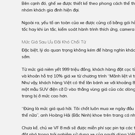
Bên cạnh đó, ghế xe được thiết kế theo phong cách thể tha
nhóm khách gia đình hiện đại.
Ngoài ra, yếu tố an toàn của xe được củng cố bằng gói hỗ 
tốc hay khi ùn tắc, kiểm soát hành trình thích ứng, camera 
Mức Giá Sau Ưu Đãi Khó Chối Từ
Đặc biệt, lý do quan trọng không kém để hàng nghìn khách
sớm.
Từ mức giá niêm yết 999 triệu đồng, khách hàng đặt cọc t
và khoản hỗ trợ 10% giá xe từ chương trình “Mãnh liệt vì t
Như vậy, khách hàng Việt có thể lăn bánh xe với khoảng 8
một mẫu SUV điện cỡ D vào thẳng vùng giá của các dòng 
trang bị ở mức cao hơn.
“Đúng là mức giá quá hời. Tôi chốt luôn mua xe ngày đầu 
thế nữa”, anh Hoàng Hải (Bắc Ninh) khoe trên trang cá n
Chưa kể, chủ xe VF 8 mới sẽ được miễn phí sạc pin tại các
đột phá trong trải nghiệm sử dụng xe của người dùng Việt