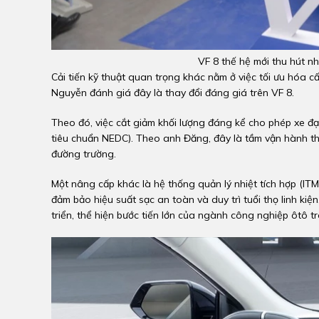
VF 8 thế hệ mới thu hút n
Cải tiến kỹ thuật quan trọng khác nằm ở việc tối ưu hóa c
Nguyễn đánh giá đây là thay đổi đáng giá trên VF 8.
Theo đó, việc cắt giảm khối lượng đáng kể cho phép xe đạ
tiêu chuẩn NEDC). Theo anh Đăng, đây là tầm vận hành th
đường trường.
Một nâng cấp khác là hệ thống quản lý nhiệt tích hợp (ITM)
đảm bảo hiệu suất sạc an toàn và duy trì tuổi thọ linh ki
triển, thể hiện bước tiến lớn của ngành công nghiệp ôtô t