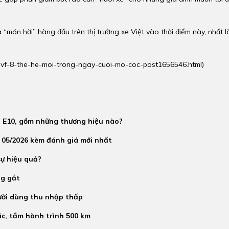
 “món hời” hàng đầu trên thị trường xe Việt vào thời điểm này, nhất l
st-vf-8-the-he-moi-trong-ngay-cuoi-mo-coc-post1656546.html
)
g E10, gồm những thương hiệu nào?
 05/2026 kèm đánh giá mới nhất
sự hiệu quả?
ng gắt
gười dùng thu nhập thấp
ác, tầm hành trình 500 km