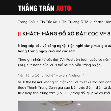
Trang Chủ
Tin Tức Xe
Thị Trường Ô Tô
Khách Hàn
KHÁCH HÀNG ĐỔ XÔ ĐẶT CỌC VF 8
Nâng cấp sâu về công nghệ, tiện nghi cùng mức giá ưu
hàng trong ngày cuối mở cọc sớm.
Theo ghi nhận từ các đại lýVinFasttrên toàn quốc và nền
(3/6), sức nóng của VF 8 thế hệ mới vẫn “tăng nhiệt”.
Nền Tảng Công Nghệ “make In Vietnam”
VF 8 thế hệ mới không chỉ “lột xác” về thiết kế mà còn đ
Bạch Thành Trung đánh giá cao kiến trúc điện - điện tử đ
trúc máy tính trung tâm (CVC). Sự thay đổi giúp xe có kh