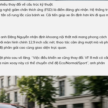
iều thay đổi về cấu trúc kỹ thuật.
ng nghệ giảm chấn thích ứng (FSD) là điểm đáng ghi nhận. Hệ thống t
tần số rung lắc của bánh xe. Cải tiến giúp xe ổn định hơn khi đi qua 
i, anh Đăng Nguyễn nhận định khoang nội thất mới mang phong cách
t với màn hình chính 12,9 inch sắc nét, thao tác cảm ứng mượt mà và p
độ phân giải cao cùng giao diện trực quan.
t phía sau vô lăng. “Việc điều khiển xe cũng thay đổi. VF 8 mới có cầ
a là núm xoay này có thể chuyển chế độ Eco/Normal/Sport”, anh phân