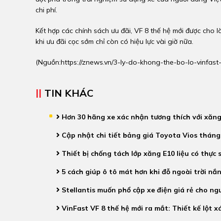
chi phí.
Kết hợp các chính sách ưu đãi, VF 8 thế hệ mới được cho là
khi ưu đãi cọc sớm chỉ còn có hiệu lực vài giờ nữa.
(Nguồn:
https://znews.vn/3-ly-do-khong-the-bo-lo-vinfa
TIN KHÁC
Hơn 30 hãng xe xác nhận tương thích với xăn
Cập nhật chi tiết bảng giá Toyota Vios tháng
Thiết bị chống tách lớp xăng E10 liệu có thực 
5 cách giúp ô tô mát hơn khi đỗ ngoài trời nắ
Stellantis muốn phổ cập xe điện giá rẻ cho n
VinFast VF 8 thế hệ mới ra mắt: Thiết kế lột x