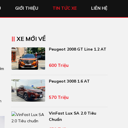
Ủ
GIỚI THIỆU
TIN TỨC XE
LIÊN HỆ
XE MỚI VỀ
Peugeot 2008 GT Line 1.2 AT
600 Triệu
sớm
Peugeot 3008 1.6 AT
570 Triệu
n
VinFast Lux SA 2.0 Tiêu
Chuẩn