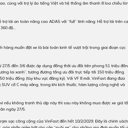
o, cùng với trợ lý ảo tiếng Việt và hệ thống âm thanh 8 loa chiều lò
trợ lái an toàn nâng cao ADAS với “full” tính năng: Hỗ trợ lái trên c
360 độ...
 hàng muốn đặt xe là bài toán kinh tế vượt trội trong giai đoạn cọc
ừ 27/5 đến 3/6 được áp dụng đồng thời ưu đãi tiên phong 51 triệu đồ
ương lai xanh”, tương đương tổng ưu đãi trực tiếp tới 150 triệu đồng.
50 triệu đồng (tùy khu vực đăng ký). Với VF 8 mới, VinFast đang đưa
SUV cỡ C máy xăng, trong khi kích thước, hàm lượng công nghệ và
vì nếu không tranh thủ dịp này thì sau này không mua được xe giá tố
hân ngày 27/5.
 trạm sạc công cộng của VinFast đến hết 10/2/2029. Đây là chính sách
, góp phần giảm bớt rào cản “nuôi xe” cho những gia đình muốn tối 