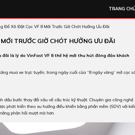
TRANG CH
g Đổ Xô Đặt Cọc VF 8 Mới Trước Giờ Chót Hưởng Ưu Đãi
 MỚI TRƯỚC GIỜ CHÓT HƯỞNG ƯU ĐÃI
 đãi là lý do VinFast VF 8 thế hệ mới thu hút đông đảo khách
 tảng mua xe trực tuyến, trong ngày cuối của “8 ngày vàng” mở cọc 
ánh dấu bước thay đổi sâu về cấu trúc kỹ thuật. Chuyên gia công nghệ
ược phát triển theo xu hướng điều khiển bằng phần mềm (SDV) với kiế
ả năng phản hồi mượt mà hơn.