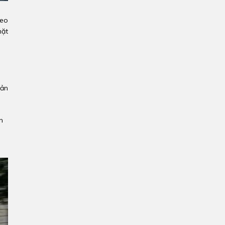
reo
mặt
hản
n