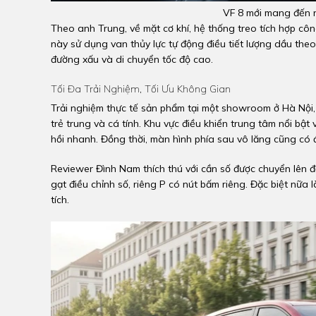
VF 8 mới mang đến nh
Theo anh Trung, về mặt cơ khí, hệ thống treo tích hợp cô
này sử dụng van thủy lực tự động điều tiết lượng dầu theo 
đường xấu và di chuyển tốc độ cao.
Tối Đa Trải Nghiệm, Tối Ưu Không Gian
Trải nghiệm thực tế sản phẩm tại một showroom ở Hà Nộ
trẻ trung và cá tính. Khu vực điều khiển trung tâm nổi bậ
hồi nhanh. Đồng thời, màn hình phía sau vô lăng cũng có 
Reviewer Đình Nam thích thú với cần số được chuyển lên đặ
gạt điều chỉnh số, riêng P có nút bấm riêng. Đặc biệt nữ
tích.