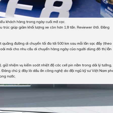
hiều khách hàng trong ngày cuối mở cọc.
ấu trúc giúp giảm khối lượng xe còn hơn 1,8 tấn. Reviewer ôtô. Đăng
t quãng đường di chuyển tối đa tới 500 km sau mỗi lần sạc đầy (theo
oải mái cho nhu cầu di chuyển hàng ngày của người dùng đô thị lẫn
, giữ nhiệm vụ kiểm soát nhiệt độ các cell pin nằm trong dải lý tưởng,
ện. Đáng chú ý, đây là dấu ấn công nghệ do đội ngũ kỹ sư Việt Nam ph
rong nước.