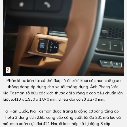
Phân khúc bán tải có thể được "cởi trói" khỏi các hạn chế giao
thông đang áp dụng cho xe tải thông dụng. Ảnh:
Phong Vân.
Kia Tasman sở hữu các kích thước dài x rộng x cao tiêu chuẩn lần
lượt 5.410 x 1.930 x 1.870 mm, chiều dài cơ sở 3.270 mm.
Tại Hàn Quốc, Kia Tasman được trang bị động cơ xăng tăng áp
Theta 3 dung tích 2.5L, cung cấp công suất tối đa 281 mã lực và
mô-men xoắn cực đại 421 Nm, đi kèm hộp số tự động 8 cấp.