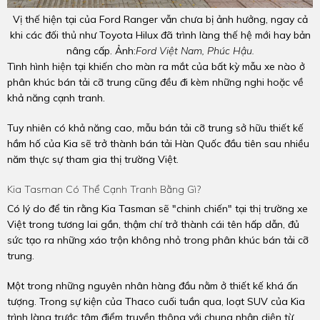
Vị thế hiện tại của Ford Ranger vẫn chưa bị ảnh hưởng, ngay cả
khi các đối thủ như Toyota Hilux đã trình làng thế hệ mới hay bản
nâng cấp. Ảnh:
Ford Việt Nam, Phúc Hậu.
Tình hình hiện tại khiến cho màn ra mắt của bất kỳ mẫu xe nào ở
phân khúc bán tải cỡ trung cũng đều đi kèm những nghi hoặc về
khả năng cạnh tranh.
Tuy nhiên có khả năng cao, mẫu bán tải cỡ trung sở hữu thiết kế
hầm hố của Kia sẽ trở thành bán tải Hàn Quốc đầu tiên sau nhiều
năm thực sự tham gia thị trường Việt.
Kia Tasman Có Thể Cạnh Tranh Bằng Gì?
Có lý do để tin rằng Kia Tasman sẽ "chinh chiến" tại thị trường xe
Việt trong tương lai gần, thậm chí trở thành cái tên hấp dẫn, đủ
sức tạo ra những xáo trộn không nhỏ trong phân khúc bán tải cỡ
trung.
Một trong những nguyên nhân hàng đầu nằm ở thiết kế khá ấn
tượng. Trong sự kiện của Thaco cuối tuần qua, loạt SUV của Kia
trình làng trước tâm điểm truyền thông với chung nhận diện từ