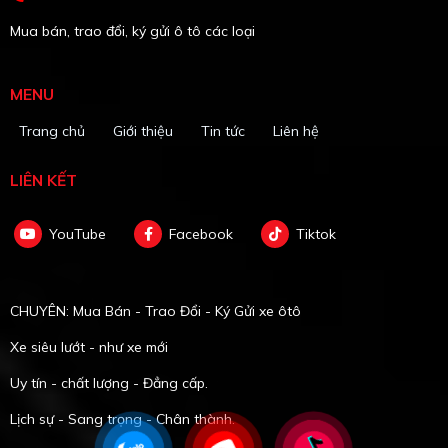
Mua bán, trao đổi, ký gửi ô tô các loại
MENU
Trang chủ
Giới thiệu
Tin tức
Liên hệ
LIÊN KẾT
YouTube
Facebook
Tiktok
CHUYÊN: Mua Bán - Trao Đổi - Ký Gửi xe ôtô
Xe siêu lướt - như xe mới
Uy tín - chất lượng - Đẳng cấp.
Lịch sự - Sang trọng - Chân thành.