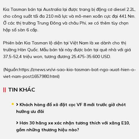
Kia Tasman bán tại Australia lại được trang bị động cơ diesel 2.2L,
cho công suất tối đa 210 mã lực và mô-men xoắn cực đại 441 Nm.
Ở các thị trường Trung Đông và châu Phi, xe có thêm tùy chọn
hộp số sàn 6 cấp.
Phiên bản Kia Tasman lộ diện tại Việt Nam là xe dành cho thị
trường Hàn Quốc. Mẫu bán tải này được bán tại quê nhà với giá
37,5-52,4 triệu won, tương đương 25.475-
35.600 USD
.
(Nguồn:
https://znews.vn/vi-sao-kia-tasman-bat-ngo-xuat-hien-o-
viet-nam-post1657980.html
)
TIN KHÁC
Khách hàng đổ xô đặt cọc VF 8 mới trước giờ chót
hưởng ưu đãi
Hơn 30 hãng xe xác nhận tương thích với xăng E10,
gồm những thương hiệu nào?