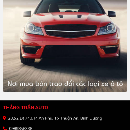
THẮNG TRẦN AUTO
202/2 Đt 743, P. An Phú, Tp Thuận An, Bình Dương
0989856338