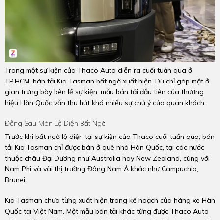
Trong một sự kiện của Thaco Auto diễn ra cuối tuần qua ở
TP.HCM, bán tải Kia Tasman bất ngờ xuất hiện. Dù chỉ góp mặt ở
gian trưng bày bên lề sự kiện, mẫu bán tải đầu tiên của thương
hiệu Hàn Quốc vẫn thu hút khá nhiều sự chú ý của quan khách.
Đằng Sau Màn Lộ Diện Bất Ngờ
Trước khi bất ngờ lộ diện tại sự kiện của Thaco cuối tuần qua, bán
tải Kia Tasman chỉ được bán ở quê nhà Hàn Quốc, tại các nước
thuộc châu Đại Dương như Australia hay New Zealand, cùng với
Nam Phi và vài thị trường Đông Nam Á khác như Campuchia,
Brunei.
Kia Tasman chưa từng xuất hiện trong kế hoạch của hãng xe Hàn
Quốc tại Việt Nam. Một mẫu bán tải khác từng được Thaco Auto