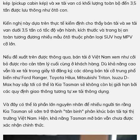
kép (pickup cabin kép) và xe tải van có khối lượng toàn bộ đến 3,5
tấn được lưu thông như ôtô con.
Kiến nghị này dựa trên thực tế kiểm định cho thấy bán tải và xe tải
van dưới 3,5 tấn có tốc độ vận hành, kích thước và trang bị an
toàn tương đương nhiều mẫu ôtô thuộc phân loại SUV hay MPV
cỡ lớn.
Nếu đề xuất trên được thông qua, bán tải ở Việt Nam xem như cởi
bỏ được rào cản tâm lý cuối cùng ở khách hàng. Dù khả năng cao
vẫn là xe tải trong giấy tờ đăng ký, các dòng bán tải cỡ trung phổ
biến như Ford Ranger, Toyota Hilux, Mitsubishi Triton, Isuzu D-
Max hay sắp tới có thể là Kia Tasman sẽ không còn bị giới hạn bởi
các quy định giao thông tương tự xe tải thông dụng.
Và đây có thể là phần lớn nguyên nhân để nhiều người tin rằng
Kia Tasman sẽ sớm trở thành "tân binh" phân khúc bán tải tại thị
trường Việt Nam. Hiện, khả năng Tasman mở bán vẫn chưa được
xác nhận chính thức.