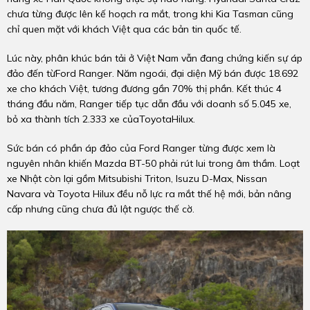
chưa từng được lên kế hoạch ra mắt, trong khi Kia Tasman cũng
chỉ quen mặt với khách Việt qua các bản tin quốc tế.
Lúc này, phân khúc bán tải ở Việt Nam vẫn đang chứng kiến sự áp
đảo đến từFord Ranger. Năm ngoái, đại diện Mỹ bán được 18.692
xe cho khách Việt, tương đương gần 70% thị phần. Kết thúc 4
tháng đầu năm, Ranger tiếp tục dẫn đầu với doanh số 5.045 xe,
bỏ xa thành tích 2.333 xe củaToyotaHilux.
Sức bán có phần áp đảo của Ford Ranger từng được xem là
nguyên nhân khiến Mazda BT-50 phải rút lui trong âm thầm. Loạt
xe Nhật còn lại gồm Mitsubishi Triton, Isuzu D-Max, Nissan
Navara và Toyota Hilux đều nỗ lực ra mắt thế hệ mới, bản nâng
cấp nhưng cũng chưa đủ lật ngược thế cờ.