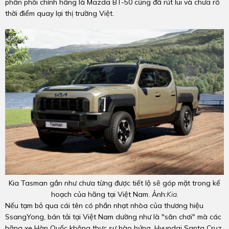
phân phối chính hãng là Mazda BT-50 cũng đã rút lui và chưa rõ
thời điểm quay lại thị trường Việt.
Kia Tasman gần như chưa từng được tiết lộ sẽ góp mặt trong kế
hoạch của hãng tại Việt Nam. Ảnh:
Kia.
Nếu tạm bỏ qua cái tên có phần nhạt nhòa của thương hiệu
SsangYong, bán tải tại Việt Nam dường như là "sân chơi" mà các
hãng xe Hàn Quốc không thực sự hào hứng. Hyundai Santa Cruz