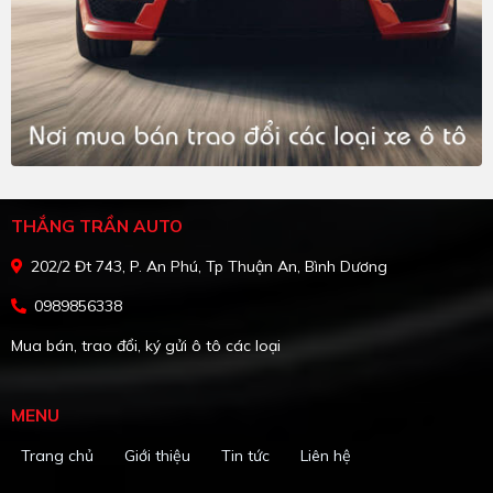
THẮNG TRẦN AUTO
202/2 Đt 743, P. An Phú, Tp Thuận An, Bình Dương
0989856338
Mua bán, trao đổi, ký gửi ô tô các loại
MENU
Trang chủ
Giới thiệu
Tin tức
Liên hệ