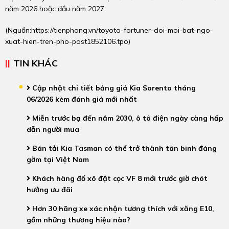
năm 2026 hoặc đầu năm 2027.
(Nguồn:
https://tienphong.vn/toyota-fortuner-doi-moi-bat-ngo-
xuat-hien-tren-pho-post1852106.tpo
)
TIN KHÁC
Cập nhật chi tiết bảng giá Kia Sorento tháng
06/2026 kèm đánh giá mới nhất
Miễn trước bạ đến năm 2030, ô tô điện ngày càng hấp
dẫn người mua
Bán tải Kia Tasman có thể trở thành tân binh đáng
gờm tại Việt Nam
Khách hàng đổ xô đặt cọc VF 8 mới trước giờ chót
hưởng ưu đãi
Hơn 30 hãng xe xác nhận tương thích với xăng E10,
gồm những thương hiệu nào?