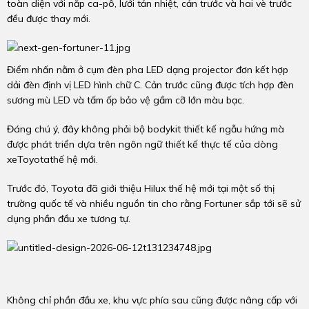
toàn diện với nắp ca-pô, lưới tản nhiệt, cản trước và hai vè trước
đều được thay mới.
Điểm nhấn nằm ở cụm đèn pha LED dạng projector đơn kết hợp
dải đèn định vị LED hình chữ C. Cản trước cũng được tích hợp đèn
sương mù LED và tấm ốp bảo vệ gầm cỡ lớn màu bạc.
Đáng chú ý, đây không phải bộ bodykit thiết kế ngẫu hứng mà
được phát triển dựa trên ngôn ngữ thiết kế thực tế của dòng
xeToyotathế hệ mới.
Trước đó, Toyota đã giới thiệu Hilux thế hệ mới tại một số thị
trường quốc tế và nhiều nguồn tin cho rằng Fortuner sắp tới sẽ sử
dụng phần đầu xe tương tự.
Không chỉ phần đầu xe, khu vực phía sau cũng được nâng cấp với