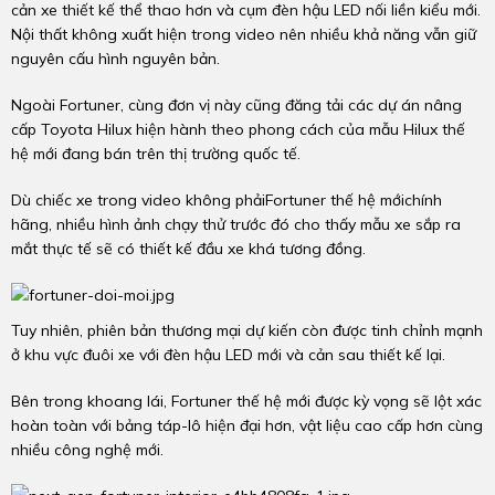
cản xe thiết kế thể thao hơn và cụm đèn hậu LED nối liền kiểu mới.
Nội thất không xuất hiện trong video nên nhiều khả năng vẫn giữ
nguyên cấu hình nguyên bản.
Ngoài Fortuner, cùng đơn vị này cũng đăng tải các dự án nâng
cấp Toyota Hilux hiện hành theo phong cách của mẫu Hilux thế
hệ mới đang bán trên thị trường quốc tế.
Dù chiếc xe trong video không phảiFortuner thế hệ mớichính
hãng, nhiều hình ảnh chạy thử trước đó cho thấy mẫu xe sắp ra
mắt thực tế sẽ có thiết kế đầu xe khá tương đồng.
Tuy nhiên, phiên bản thương mại dự kiến còn được tinh chỉnh mạnh
ở khu vực đuôi xe với đèn hậu LED mới và cản sau thiết kế lại.
Bên trong khoang lái, Fortuner thế hệ mới được kỳ vọng sẽ lột xác
hoàn toàn với bảng táp-lô hiện đại hơn, vật liệu cao cấp hơn cùng
nhiều công nghệ mới.