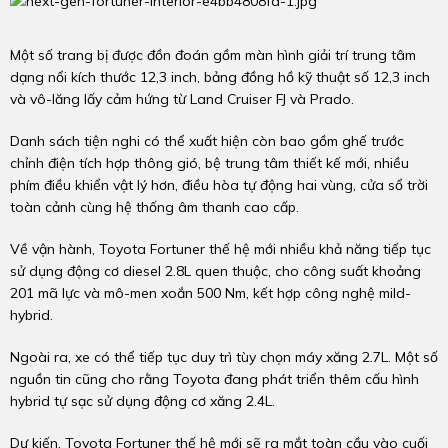
Một số trang bị được đồn đoán gồm màn hình giải trí trung tâm
dạng nổi kích thước 12,3 inch, bảng đồng hồ kỹ thuật số 12,3 inch
và vô-lăng lấy cảm hứng từ Land Cruiser FJ và Prado.
Danh sách tiện nghi có thể xuất hiện còn bao gồm ghế trước
chỉnh điện tích hợp thông gió, bệ trung tâm thiết kế mới, nhiều
phím điều khiển vật lý hơn, điều hòa tự động hai vùng, cửa sổ trời
toàn cảnh cùng hệ thống âm thanh cao cấp.
Về vận hành, Toyota Fortuner thế hệ mới nhiều khả năng tiếp tục
sử dụng động cơ diesel 2.8L quen thuộc, cho công suất khoảng
201 mã lực và mô-men xoắn 500 Nm, kết hợp công nghệ mild-
hybrid.
Ngoài ra, xe có thể tiếp tục duy trì tùy chọn máy xăng 2.7L. Một số
nguồn tin cũng cho rằng Toyota đang phát triển thêm cấu hình
hybrid tự sạc sử dụng động cơ xăng 2.4L.
Dự kiến, Toyota Fortuner thế hệ mới sẽ ra mắt toàn cầu vào cuối