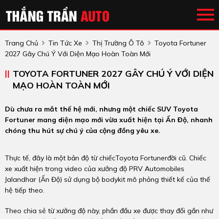
Trang Chủ
Tin Tức Xe
Thị Trường Ô Tô
Toyota Fortuner
2027 Gây Chú Ý Với Diện Mạo Hoàn Toàn Mới
TOYOTA FORTUNER 2027 GÂY CHÚ Ý VỚI DIỆN
MẠO HOÀN TOÀN MỚI
Dù chưa ra mắt thế hệ mới, nhưng một chiếc SUV Toyota
Fortuner mang diện mạo mới vừa xuất hiện tại Ấn Độ, nhanh
chóng thu hút sự chú ý của cộng đồng yêu xe.
Thực tế, đây là một bản độ từ chiếcToyota Fortunerđời cũ. Chiếc
xe xuất hiện trong video của xưởng độ PRV Automobiles
Jalandhar (Ấn Độ) sử dụng bộ bodykit mô phỏng thiết kế của thế
hệ tiếp theo.
Theo chia sẻ từ xưởng độ này, phần đầu xe được thay đổi gần như