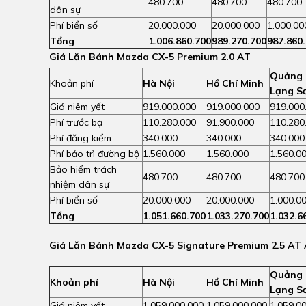
480.700
480.700
480.700
dân sự
Phí biển số
20.000.000
20.000.000
1.000.00
Tổng
1.006.860.700
989.270.700
987.860
Giá Lăn Bánh Mazda CX-5 Premium 2.0 AT
Quảng N
Khoản phí
Hà Nội
Hồ Chí Minh
Lạng Sơ
Giá niêm yết
919.000.000
919.000.000
919.000
Phí trước bạ
110.280.000
91.900.000
110.280
Phí đăng kiểm
340.000
340.000
340.000
Phí bảo trì đường bộ
1.560.000
1.560.000
1.560.0
Bảo hiểm trách
480.700
480.700
480.700
nhiệm dân sự
Phí biển số
20.000.000
20.000.000
1.000.0
Tổng
1.051.660.700
1.033
.270.700
1.032.6
Giá Lăn Bánh Mazda CX-5 Signature Premium 2.5 AT
Quảng N
Khoản phí
Hà Nội
Hồ Chí Minh
Lạng Sơ
Giá niêm yết
1.059.000.000
1.059.000.000
1.059.0