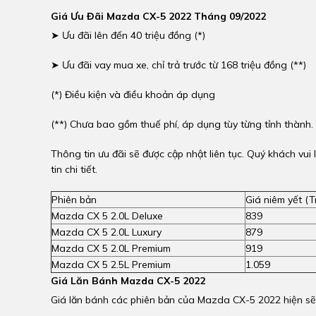
Giá Ưu Đãi Mazda CX-5 2022 Tháng 09/2022
➤ Ưu đãi lên đến 40 triệu đồng (*)
➤ Ưu đãi vay mua xe, chỉ trả trước từ 168 triệu đồng (**)
(*) Điều kiện và điều khoản áp dụng
(**) Chưa bao gồm thuế phí, áp dụng tùy từng tỉnh thành.
Thông tin ưu đãi sẽ được cập nhật liên tục. Quý khách v
tin chi tiết.
Phiên bản
Giá niêm yết (T
Mazda CX 5 2.0L Deluxe
839
Mazda CX 5 2.0L Luxury
879
Mazda CX 5 2.0L Premium
919
Mazda CX 5 2.5L Premium
1.059
Giá Lăn Bánh Mazda CX-5 2022
Giá lăn bánh các phiên bản của Mazda CX-5 2022 hiện sẽ 