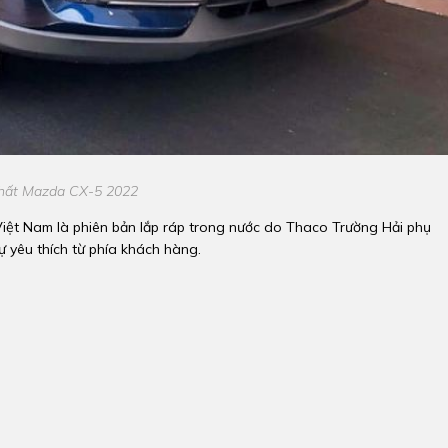
thất Mazda CX-5 2022
Việt Nam là phiên bản lắp ráp trong nước do Thaco Trường Hải phụ
 yêu thích từ phía khách hàng.