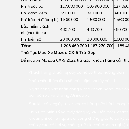
Phí trước bạ
127.080.000
105.900.000
127.080
Phí đăng kiểm
340.000
340.000
340.000
Phí bảo trì đường bộ
1.560.000
1.560.000
1.560.0
Bảo hiểm trách
480.700
480.700
480.700
nhiệm dân sự
Phí biển số
20.000.000
20.000.000
1.000.0
Tổng
1.208.460.700
1.187.270.700
1.189.4
Thủ Tục Mua Xe Mazda CX-5 Trả Góp
Để mua xe Mazda CX-5 2022 trả góp, khách hàng cần thực
Khách hàng chuẩn bị đầy đủ hồ sơ theo hướng dẫn
Nhân viên thẩm định sẽ thẩm định và lấy hồ sơ
Ngân hàng xác nhận đồng ý cho khách hàng vay vốn t
bên bán xe và cho người mua xe.
Sau khi có xe/giấy tờ xe, khách hàng tiến hành đóng 
Khi xe có biển số và giấy đăng ký xe (Bản gốc), khác
khoản phí có liên quan, đi công chứng giấy tờ và ký 
chữ ký của cả hai vợ chồng, nếu là chủ doanh nghiệp