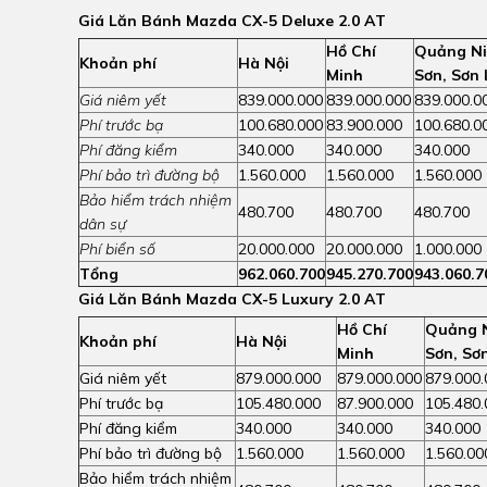
Giá Lăn Bánh Mazda CX-5 Deluxe 2.0 AT
Hồ Chí
Quảng Ni
Khoản phí
Hà Nội
Minh
Sơn, Sơn 
Giá niêm yết
839.000.000
839.000.000
839.000.0
Phí trước bạ
100.680.000
83.900.000
100.680.0
Phí đăng kiểm
340.000
340.000
340.000
Phí bảo trì đường bộ
1.560.000
1.560.000
1.560.000
Bảo hiểm trách nhiệm
480.700
480.700
480.700
dân sự
Phí biển số
20.000.000
20.000.000
1.000.000
Tổng
962.060.700
945.270.700
943.060.7
Giá Lăn Bánh Mazda CX-5 Luxury 2.0 AT
Hồ Chí
Quảng N
Khoản phí
Hà Nội
Minh
Sơn, Sơ
Giá niêm yết
879.000.000
879.000.000
879.000.
Phí trước bạ
105.480.000
87.900.000
105.480.
Phí đăng kiểm
340.000
340.000
340.000
Phí bảo trì đường bộ
1.560.000
1.560.000
1.560.00
Bảo hiểm trách nhiệm