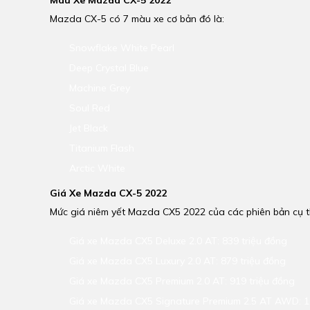
Màu Xe Mazda CX-5 2022
Mazda CX-5 có 7 màu xe cơ bản đó là:
Snowflake White Pearl
Deep Crystal Blue
Machine Grey
Soul Red
Jet Black
Titanium Flash
Arctic White
Giá Xe Mazda CX-5 2022
Mức giá niêm yết Mazda CX5 2022 của các phiên bản cụ 
Giá xe Mazda CX5 Deluxe 2.0 AT: 839 triệu đồng
Giá xe Mazda CX5 Luxury 2.0 AT: 879 triệu đồng
Giá xe Mazda CX5 Premium 2.0 AT: 919 triệu đồng
Giá xe Mazda CX5 Signature Premium 2.5 AT AWD: 1.