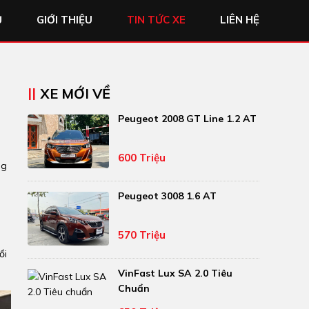
Ủ
GIỚI THIỆU
TIN TỨC XE
LIÊN HỆ
XE MỚI VỀ
Peugeot 2008 GT Line 1.2 AT
600 Triệu
ng
Peugeot 3008 1.6 AT
570 Triệu
ổi
VinFast Lux SA 2.0 Tiêu
Chuẩn