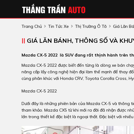
Trang Chủ
Tin Tức Xe
Thị Trường Ô Tô
Giá Lăn B
GIÁ LĂN BÁNH, THÔNG SỐ VÀ KHU
Mazda CX-5 2022 là SUV đang rất thịnh hành trên thị
Mazda CX-5 2022 được biết đến từng là dòng xe bán chạy
nâng cấp lấy công nghệ hiện đại làm thế mạnh để thay đổi
cùng phân khúc với Honda CRV, Toyota Corolla Cross, Hyu
Mazda CX-5 2022
Dưới đây là những phiên bản của
Mazda CX-5
và thông t
tham khảo. Mazda CX5 từ khi mới ra đời đã nhận được nhữ
lớn trong thiết kế đặc biệt là ngoại thất. Đặc biệt với n