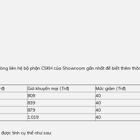
ui lòng liên hệ bộ phận CSKH của Showroom gần nhất để biết thêm thô
rđ)
Giá khuyến mại (Trđ)
Mức giảm (Trđ)
809
40
839
40
879
40
1.019
40
được tính cụ thể như sau: