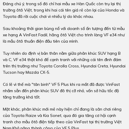
Đáng chú ý, trong số đó chỉ hai mẫu xe Hàn Quốc còn trụ lại thị
trường ôtô Việt, trong khi hai cái tên giá rẻ còn lại của Honda và
Toyota đã rời cuộc chơi vì nhiều lý do khác nhau.
Sau khoảng thời gian bùng nổ với doanh số ấn tượng đến từ mẫu
xe hạng A VinFast Fadil, hãng ôtô Việt cho trình làng VF e34 như
là mẫu ôtô thuần điện đầu tiên của mình.
Tuy nhiên do định vị bản thân nằm giữa phân khúc SUV hạng B
và C, VF e34 thật khó để cạnh tranh với những cái tên đình đám
trên thị trường như Toyota Corolla Cross, Hyundai Creta, Hyundai
Tucson hay Mazda CX-5.
Có lẽ vì thế mà "tân binh" VF 5 Plus khi ra mắt đã được VinFast
nhắm sẵn đến phân khúc SUV đô thị cỡ nhỏ, vốn sở hữu tốc độ
tăng trưởng khá tốt.
Mặt khác, phân khúc mới mẻ này hiện chỉ đang là sân chơi riêng
của Toyota Raize và Kia Sonet, qua đó gia tăng cơ hội cạnh
tranh cho mẫu ôtô điện tiếp theo của VinFast tại thị trường Việt
Nam.Khả năng thành công của VF 5 Plus