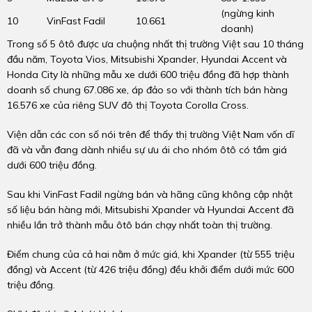
(ngừng kinh
10
VinFast Fadil
10.661
doanh)
Trong số 5 ôtô được ưa chuộng nhất thị trường Việt sau 10 tháng
đầu năm, Toyota Vios, Mitsubishi Xpander, Hyundai Accent và
Honda City là những mẫu xe dưới 600 triệu đồng đã hợp thành
doanh số chung 67.086 xe, áp đảo so với thành tích bán hàng
16.576 xe của riêng SUV đô thị Toyota Corolla Cross.
Viện dẫn các con số nói trên để thấy thị trường Việt Nam vốn dĩ
đã và vẫn đang dành nhiều sự ưu ái cho nhóm ôtô có tầm giá
dưới 600 triệu đồng.
Sau khi VinFast Fadil ngừng bán và hãng cũng không cập nhật
số liệu bán hàng mới, Mitsubishi Xpander và Hyundai Accent đã
nhiều lần trở thành mẫu ôtô bán chạy nhất toàn thị trường.
Điểm chung của cả hai nằm ở mức giá, khi Xpander (từ 555 triệu
đồng) và Accent (từ 426 triệu đồng) đều khởi điểm dưới mức 600
triệu đồng.