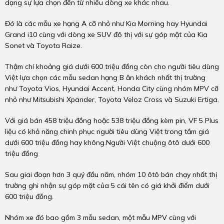
dạng sự lựa chọn đến từ nhiều dòng xe khác nhau.
Đó là các mẫu xe hạng A cỡ nhỏ như Kia Morning hay Hyundai
Grand i10 cùng với dòng xe SUV đô thị với sự góp mặt của Kia
Sonet và Toyota Raize.
Thậm chí khoảng giá dưới 600 triệu đồng còn cho người tiêu dùng
Việt lựa chọn các mẫu sedan hạng B ăn khách nhất thị trường
như Toyota Vios, Hyundai Accent, Honda City cùng nhóm MPV cỡ
nhỏ như Mitsubishi Xpander, Toyota Veloz Cross và Suzuki Ertiga.
Với giá bán 458 triệu đồng hoặc 538 triệu đồng kèm pin, VF 5 Plus
liệu có khả năng chinh phục người tiêu dùng Việt trong tầm giá
dưới 600 triệu đồng hay không.Người Việt chuộng ôtô dưới 600
triệu đồng
Sau giai đoạn hơn 3 quý đầu năm, nhóm 10 ôtô bán chạy nhất thị
trường ghi nhận sự góp mặt của 5 cái tên có giá khởi điểm dưới
600 triệu đồng.
Nhóm xe đó bao gồm 3 mẫu sedan, một mẫu MPV cùng với