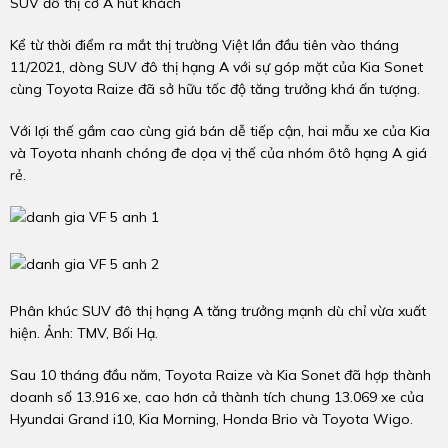
SUV đô thị cỡ A hút khách
Kể từ thời điểm ra mắt thị trường Việt lần đầu tiên vào tháng
11/2021, dòng SUV đô thị hạng A với sự góp mặt của Kia Sonet
cùng Toyota Raize đã sở hữu tốc độ tăng trưởng khá ấn tượng.
Với lợi thế gầm cao cùng giá bán dễ tiếp cận, hai mẫu xe của Kia
và Toyota nhanh chóng đe dọa vị thế của nhóm ôtô hạng A giá
rẻ.
Phân khúc SUV đô thị hạng A tăng trưởng mạnh dù chỉ vừa xuất
hiện. Ảnh: TMV, Bối Hạ.
Sau 10 tháng đầu năm, Toyota Raize và Kia Sonet đã hợp thành
doanh số 13.916 xe, cao hơn cả thành tích chung 13.069 xe của
Hyundai Grand i10, Kia Morning, Honda Brio và Toyota Wigo.