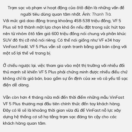
Trạm sạc và phạm vi hoạt động của ôtô điện là những vấn đề
người tiêu dùng quan tâm nhất. Ảnh:
Thanh Trà.
Với mức giá dao động trong khoảng 458-538 triệu đồng, VF 5
Plus sẽ trở thành một lựa chọn khá ổn nếu đặt trong sức hút tạo
nên từ nhóm ôtô tầm giá 600 triệu đồng nói chung và phân khúc
SUV đô thị cỡ nhỏ nói riêng. Có thể nói giống như VF e34 hay
VinFast Fadil, VF 5 Plus vẫn sẽ cạnh tranh bằng giá bán cộng với
một số lợi thế về trang bị.
Ở chiều ngược lại, việc tham gia vào một thị trường với nhiều đối
thủ mạnh sẽ khiến VF 5 Plus phải chứng minh được nhiều điều chứ
không chỉ là giá bán, bao gồm sự ổn định của xe và cả yếu tố sạc
điện dễ dàng.
Vẫn còn hơn 4 tháng nữa mới đến thời điểm những mẫu VinFast
VF 5 Plus thương mại đầu tiên chính thức đến tay khách hàng.
Đây có lẽ sẽ là khoảng thời gian vừa đủ để VinFast nỗ lực xây
dựng hệ thống cơ sở hạ tầng trạm sạc đáng tin cậy cho các
khách hàng quan tâm.