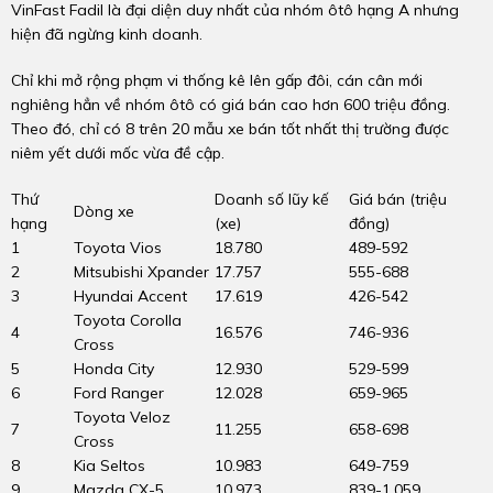
VinFast Fadil là đại diện duy nhất của nhóm ôtô hạng A nhưng
hiện đã ngừng kinh doanh.
Chỉ khi mở rộng phạm vi thống kê lên gấp đôi, cán cân mới
nghiêng hẳn về nhóm ôtô có giá bán cao hơn 600 triệu đồng.
Theo đó, chỉ có 8 trên 20 mẫu xe bán tốt nhất thị trường được
niêm yết dưới mốc vừa đề cập.
Thứ
Doanh số lũy kế
Giá bán (triệu
Dòng xe
hạng
(xe)
đồng)
1
Toyota Vios
18.780
489-592
2
Mitsubishi Xpander
17.757
555-688
3
Hyundai Accent
17.619
426-542
Toyota Corolla
4
16.576
746-936
Cross
5
Honda City
12.930
529-599
6
Ford Ranger
12.028
659-965
Toyota Veloz
7
11.255
658-698
Cross
8
Kia Seltos
10.983
649-759
9
Mazda CX-5
10.973
839-1.059