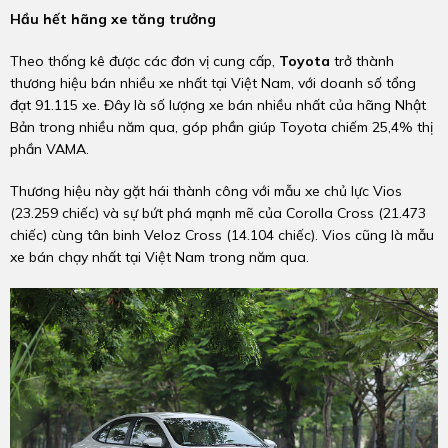
Hầu hết hãng xe tăng trưởng
Theo thống kê được các đơn vị cung cấp,
Toyota
trở thành
thương hiệu bán nhiều xe nhất tại Việt Nam, với doanh số tổng
đạt 91.115 xe. Đây là số lượng xe bán nhiều nhất của hãng Nhật
Bản trong nhiều năm qua, góp phần giúp Toyota chiếm 25,4% thị
phần VAMA.
Thương hiệu này gặt hái thành công với mẫu xe chủ lực Vios
(23.259 chiếc) và sự bứt phá mạnh mẽ của Corolla Cross (21.473
chiếc) cùng tân binh Veloz Cross (14.104 chiếc). Vios cũng là mẫu
xe bán chạy nhất tại Việt Nam trong năm qua.