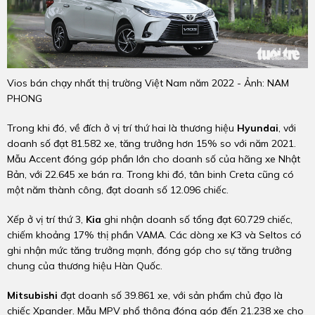
Vios bán chạy nhất thị trường Việt Nam năm 2022 - Ảnh: NAM
PHONG
Trong khi đó, về đích ở vị trí thứ hai là thương hiệu
Hyundai
, với
doanh số đạt 81.582 xe, tăng trưởng hơn 15% so với năm 2021.
Mẫu Accent đóng góp phần lớn cho doanh số của hãng xe Nhật
Bản, với 22.645 xe bán ra. Trong khi đó, tân binh Creta cũng có
một năm thành công, đạt doanh số 12.096 chiếc.
Xếp ở vị trí thứ 3,
Kia
ghi nhận doanh số tổng đạt 60.729 chiếc,
chiếm khoảng 17% thị phần VAMA. Các dòng xe K3 và Seltos có
ghi nhận mức tăng trưởng mạnh, đóng góp cho sự tăng trưởng
chung của thương hiệu Hàn Quốc.
Mitsubishi
đạt doanh số 39.861 xe, với sản phẩm chủ đạo là
chiếc Xpander. Mẫu MPV phổ thông đóng góp đến 21.238 xe cho