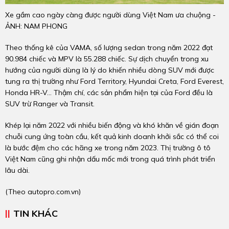
Xe gầm cao ngày càng được người dùng Việt Nam ưa chuộng -
ẢNH: NAM PHONG
Theo thống kê của VAMA, số lượng sedan trong năm 2022 đạt
90.984 chiếc và MPV là 55.288 chiếc. Sự dịch chuyển trong xu
hướng của người dùng là lý do khiến nhiều dòng SUV mới được
tung ra thị trường như Ford Territory, Hyundai Creta, Ford Everest,
Honda HR-V… Thậm chí, các sản phẩm hiện tại của Ford đều là
SUV trừ Ranger và Transit.
Khép lại năm 2022 với nhiều biến động và khó khăn về gián đoạn
chuỗi cung ứng toàn cầu, kết quả kinh doanh khởi sắc có thể coi
là bước đệm cho các hãng xe trong năm 2023. Thị trường ô tô
Việt Nam cũng ghi nhận dấu mốc mới trong quá trình phát triển
lâu dài.
(Theo autopro.com.vn)
TIN KHÁC