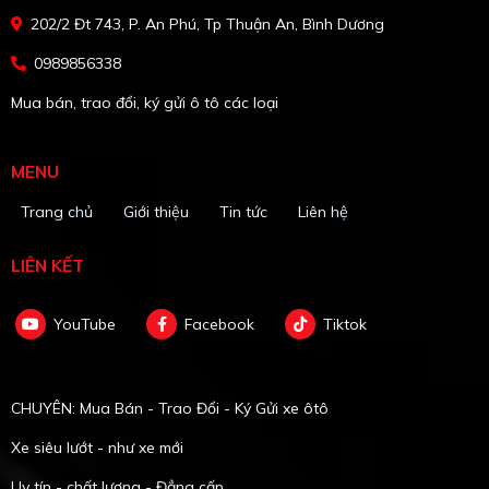
202/2 Đt 743, P. An Phú, Tp Thuận An, Bình Dương
0989856338
Mua bán, trao đổi, ký gửi ô tô các loại
MENU
Trang chủ
Giới thiệu
Tin tức
Liên hệ
LIÊN KẾT
YouTube
Facebook
Tiktok
CHUYÊN: Mua Bán - Trao Đổi - Ký Gửi xe ôtô
Xe siêu lướt - như xe mới
Uy tín - chất lượng - Đẳng cấp.