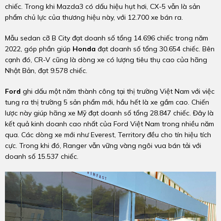
chiếc. Trong khi Mazda3 có dấu hiệu hụt hơi, CX-5 vẫn là sản
phẩm chủ lực của thương hiệu này, với 12.700 xe bán ra.
Mẫu sedan cỡ B City đạt doanh số tổng 14.696 chiếc trong năm
2022, góp phần giúp
Honda
đạt doanh số tổng 30.654 chiếc. Bên
cạnh đó, CR-V cũng là dòng xe có lượng tiêu thụ cao của hãng
Nhật Bản, đạt 9.578 chiếc.
Ford
ghi dấu một năm thành công tại thị trường Việt Nam với việc
tung ra thị trường 5 sản phẩm mới, hầu hết là xe gầm cao. Chiến
lược này giúp hãng xe Mỹ đạt doanh số tổng 28.847 chiếc. Đây là
kết quả kinh doanh cao nhất của Ford Việt Nam trong nhiều năm
qua. Các dòng xe mới như Everest, Territory đều cho tín hiệu tích
cực. Trong khi đó, Ranger vẫn vững vàng ngôi vua bán tải với
doanh số 15.537 chiếc.