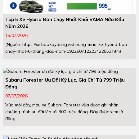
Top 5 Xe Hybrid Bán Chạy Nhất Khối VAMA Nửa Đầu
Năm 2026
15/07/2026
(Nguồn: https://xe.baoxaydung.vn/nhung-mau-xe-hybrid-ban-
chay-nhat-6-thang-dau-nam-192260712223422553.htm)
Subaru Forester Ưu Đãi Kỷ Lục, Giá Chỉ Từ 799 Triệu
Đồng
07/07/2026
Vừa mới đây, mẫu xe Subaru Forester vừa được ghi nhận
chương trình ưu đãi lên tới 300 triệu đồng. Đây được xem là
động...