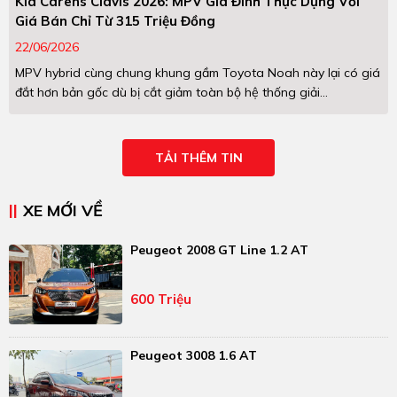
Kia Carens Clavis 2026: MPV Gia Đình Thực Dụng Với
Giá Bán Chỉ Từ 315 Triệu Đồng
22/06/2026
MPV hybrid cùng chung khung gầm Toyota Noah này lại có giá
đắt hơn bản gốc dù bị cắt giảm toàn bộ hệ thống giải...
TẢI THÊM TIN
XE MỚI VỀ
Peugeot 2008 GT Line 1.2 AT
600 Triệu
Peugeot 3008 1.6 AT