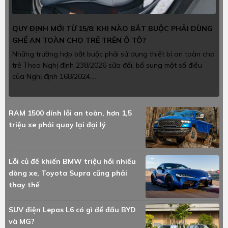
QUY ĐỊNH MỚI TỪ 15/8: KHI NÀO BẮT BUỘC PHẢI DÙNG
GHẾ AN TOÀN CHO TRẺ TRÊN Ô TÔ?
Những trường hợp bắt buộc phải sử dụng thiết bị an toàn cho
trẻ Theo Nghị định 238/2026 sửa đổi, bổ sung một số điều
của Nghị định 168/2024,...
RAM 1500 dính lỗi an toàn, hơn 1,5
triệu xe phải quay lại đại lý
Lỗi củ đề khiến BMW triệu hồi nhiều
dòng xe, Toyota Supra cũng phải
thay thế
SUV điện Lepas L6 có gì để đấu BYD
và MG?