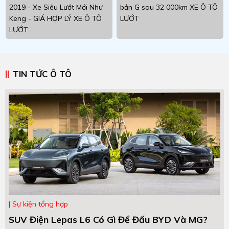
2019 - Xe Siêu Lướt Mới Như
bản G sau 32 000km XE Ô TÔ
Keng - GIÁ HỢP LÝ XE Ô TÔ
LƯỚT
LƯỚT
TIN TỨC Ô TÔ
Sự kiện tổng hợp
SUV Điện Lepas L6 Có Gì Để Đấu BYD Và MG?