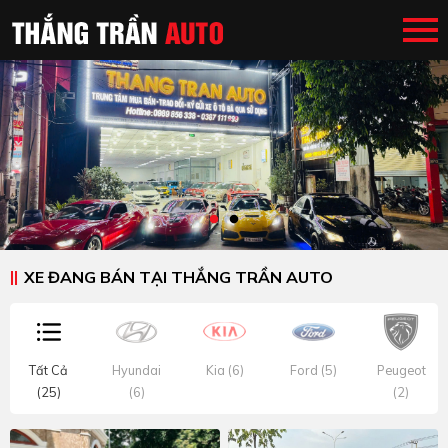
XE ĐANG BÁN TẠI THẮNG TRẦN AUTO
Tất Cả
Hyundai
Kia (6)
Ford (5)
Peugeot
(25)
(6)
(2)