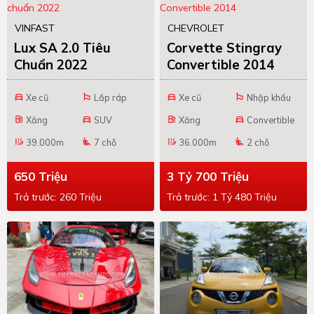
VINFAST
CHEVROLET
Lux SA 2.0 Tiêu
Corvette Stingray
Chuẩn 2022
Convertible 2014
Xe cũ
Lắp ráp
Xe cũ
Nhập khẩu
directions_car
emoji_flags
directions_car
emoji_flags
Xăng
SUV
Xăng
Convertible
local_gas_station
directions_car
local_gas_station
directions_car
39.000m
7 chỗ
36.000m
2 chỗ
edit_road
airline_seat_recline_extra
edit_road
airline_seat_recline_extra
650 Triệu
3 Tỷ 700 Triệu
Trả trước: 260 Triệu
Trả trước: 1 Tỷ 480 Triệu