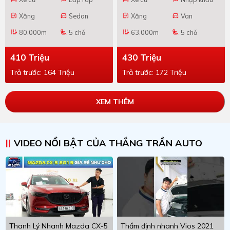
Xăng
Sedan
Xăng
Van
local_gas_station
directions_car
local_gas_station
directions_car
80.000m
5 chỗ
63.000m
5 chỗ
edit_road
airline_seat_recline_extra
edit_road
airline_seat_recline_extra
410 Triệu
430 Triệu
Trả trước: 164 Triệu
Trả trước: 172 Triệu
XEM THÊM
VIDEO NỔI BẬT CỦA THẮNG TRẦN AUTO
Thanh Lý Nhanh Mazda CX-5
Thẩm định nhanh Vios 2021