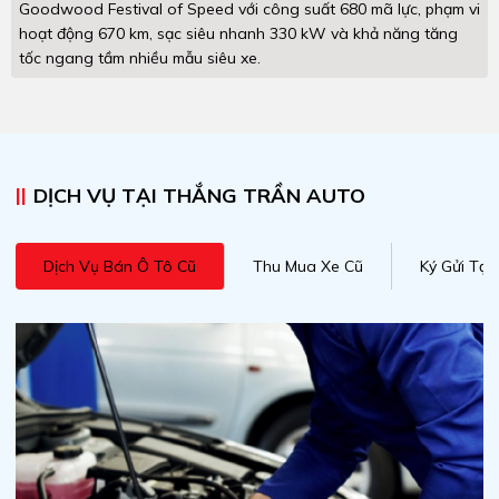
Goodwood Festival of Speed với công suất 680 mã lực, phạm vi
hoạt động 670 km, sạc siêu nhanh 330 kW và khả năng tăng
tốc ngang tầm nhiều mẫu siêu xe.
DỊCH VỤ TẠI THẮNG TRẦN AUTO
Dịch Vụ Bán Ô Tô Cũ
Thu Mua Xe Cũ
Ký Gửi Tạ