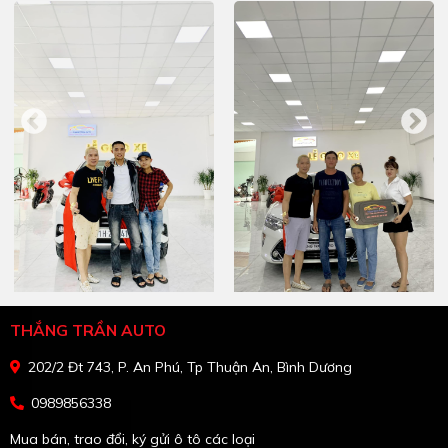
THẮNG TRẦN AUTO
202/2 Đt 743, P. An Phú, Tp Thuận An, Bình Dương
0989856338
Mua bán, trao đổi, ký gửi ô tô các loại