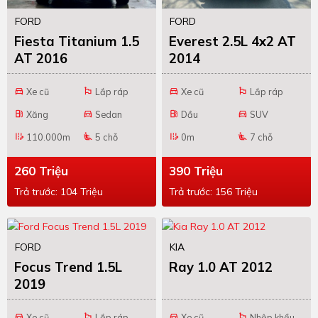
FORD
FORD
Fiesta Titanium 1.5
Everest 2.5L 4x2 AT
AT 2016
2014
Xe cũ
Lắp ráp
Xe cũ
Lắp ráp
directions_car
emoji_flags
directions_car
emoji_flags
Xăng
Sedan
Dầu
SUV
local_gas_station
directions_car
local_gas_station
directions_car
110.000m
5 chỗ
0m
7 chỗ
edit_road
airline_seat_recline_extra
edit_road
airline_seat_recline_extra
260 Triệu
390 Triệu
Trả trước: 104 Triệu
Trả trước: 156 Triệu
FORD
KIA
Focus Trend 1.5L
Ray 1.0 AT 2012
2019
Xe cũ
Lắp ráp
Xe cũ
Nhập khẩu
directions_car
emoji_flags
directions_car
emoji_flags