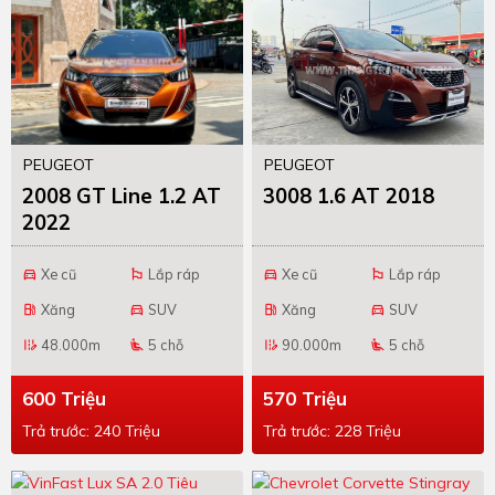
PEUGEOT
PEUGEOT
2008 GT Line 1.2 AT
3008 1.6 AT 2018
2022
Xe cũ
Lắp ráp
Xe cũ
Lắp ráp
directions_car
emoji_flags
directions_car
emoji_flags
Xăng
SUV
Xăng
SUV
local_gas_station
directions_car
local_gas_station
directions_car
48.000m
5 chỗ
90.000m
5 chỗ
edit_road
airline_seat_recline_extra
edit_road
airline_seat_recline_extra
600 Triệu
570 Triệu
Trả trước: 240 Triệu
Trả trước: 228 Triệu