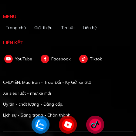
MENU
Trang chủ
Giới thiệu
Tin tức
Liên hệ
LIÊN KẾT
YouTube
Facebook
Tiktok
CHUYÊN: Mua Bán - Trao Đổi - Ký Gửi xe ôtô
Xe siêu lướt - như xe mới
Uy tín - chất lượng - Đẳng cấp.
Lịch sự - Sang trọng - Chân thành.