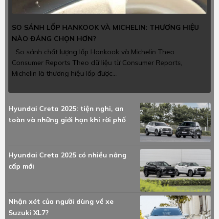
SO SÁNH LỐP HANKOOK VÀ MICHELIN: THƯƠNG HIỆU
NÀO ĐÁNG CHỌN HƠN?
So sánh chất lượng lốp Hankook và Michelin Theo
Consumer Reports Theo dữ liệu từ Consumer Reports,
Michelin là thương hiệu lốp được...
Hyundai Creta 2025: tiện nghi, an
toàn và những giới hạn khi rời phố
Hyundai Creta 2025 có nhiều nâng
cấp mới
Nhận xét của người dùng về xe
Suzuki XL7?