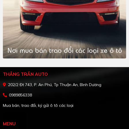
THẮNG TRẦN AUTO
202/2 Đt 743, P. An Phú, Tp Thuận An, Bình Dương
0989856338
Mua bán, trao đổi, ký gửi ô tô các loại
MENU